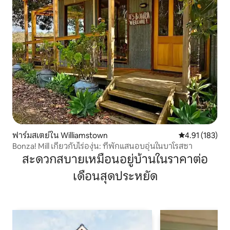
ฟาร์มสเตย์ใน Williamstown
คะแนนเฉลี่ย 4.9
4.91 (183)
Bonza! Mill เกี่ยวกับไร่องุ่น: ที่พักแสนอบอุ่นในบาโรสซา
สะดวกสบายเหมือนอยู่บ้านในราคาต่อ
เดือนสุดประหยัด