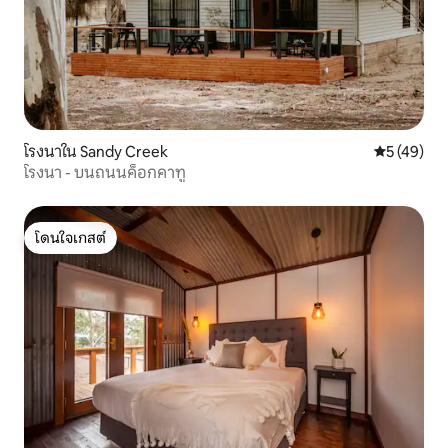
โรงนาใน Sandy Creek
คะแนนเฉลี่ย
5 (49)
โรงนา - บนถนนค็อกคาทู
โดนใจเกสต์
โดนใจเกสต์