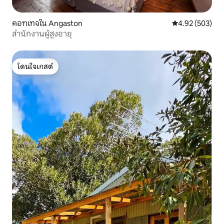
คอทเทจใน Angaston
คะแนนเฉลี่ย 4.9
4.92 (503)
สำนักงานผู้สูงอายุ
โดนใจเกสต์
โดนใจเกสต์