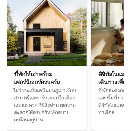
ที่พักให้เช่าพร้อม
ดิจิทัลโนแมด
เฟอร์นิเจอร์ครบครัน
เดินทางเพื่อ
ไม่ว่าจะเป็นเคบินบนภูเขาเงียบ
ที่พักสะดวกสบา
สงบ หรืออพาร์ทเมนท์ในเมือง
และพื้นที่ทำงา
แสนสะดวก ก็มีสิ่งอำนวยความ
ดิจิทัลโนแมดแ
สะดวกให้ครบครัน พักสบาย
ทางไกล
เหมือนอยู่บ้าน