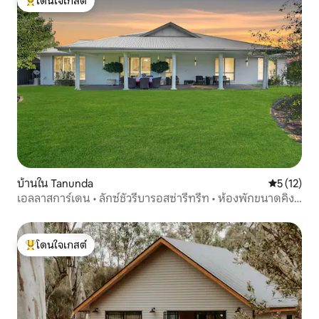
โดนใจเกสต์
โดนใจเกสต์ที่สุด
บ้านใน Tanunda
คะแนนเฉลี่ย
5 (12)
เอลลาสการ์เดน • ลักซ์ชัวรีบารอสซ่ารีทรีท • ห้องพักขนาดคิง
ไซส์ 3 ห้อง
โดนใจเกสต์
โดนใจเกสต์ที่สุด