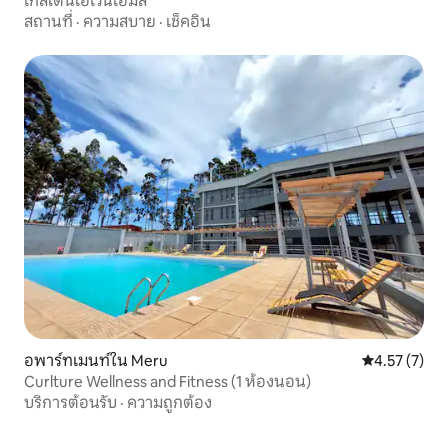
โกลเด้นเฮเวนโฮมส์
สถานที่
·
ความสบาย
·
เช็คอิน
อพาร์ทเมนท์ใน Meru
คะแนนเฉลี่ย 4
4.57 (7)
Curlture Wellness and Fitness (1 ห้องนอน)
บริการต้อนรับ
·
ความถูกต้อง