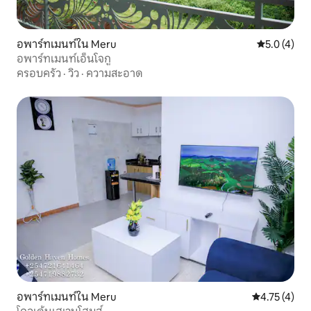
อพาร์ทเมนท์ใน Meru
คะแนนเฉลี่ย 
5.0 (4)
อพาร์ทเมนท์เอ็นโจกู
ครอบครัว
·
วิว
·
ความสะอาด
อพาร์ทเมนท์ใน Meru
คะแนนเฉลี่ย 4
4.75 (4)