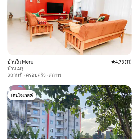
บ้านใน Meru
คะแนนเฉลี่ย 4.
4.73 (11)
บ้านเมรุ
สถานที่
·
ครอบครัว
·
สภาพ
โดนใจเกสต์
โดนใจเกสต์