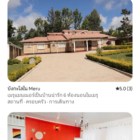
บังกะโลใน Meru
คะแนนเฉลี่ย 
5.0 (3)
เมรุแมนเนอร์เป็นบ้านน่ารัก 6 ห้องนอนในเมรุ
สถานที่
·
ครอบครัว
·
การเดินทาง