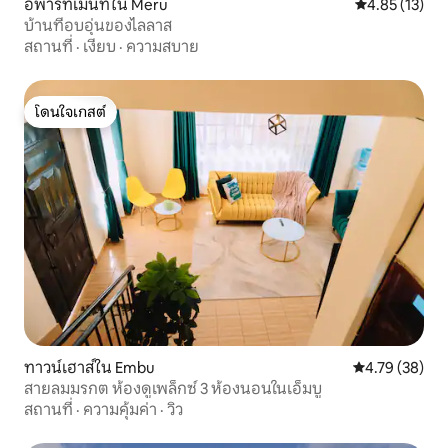
อพาร์ทเมนท์ใน Meru
คะแนนเฉลี่ย 4.
4.85 (13)
บ้านที่อบอุ่นของไลลาส
สถานที่
·
เงียบ
·
ความสบาย
โดนใจเกสต์
โดนใจเกสต์
ทาวน์เฮาส์ใน Embu
คะแนนเฉลี่ย 4.
4.79 (38)
สายลมมรกต ห้องดูเพล็กซ์ 3 ห้องนอนในเอ็มบู
สถานที่
·
ความคุ้มค่า
·
วิว