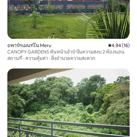
อพาร์ทเมนท์ใน Meru
คะแนนเฉลี่ย 4.
4.94 (16)
CANOPY GARDENS หันหน้าเข้าป่าในความสงบ 2 ห้องนอน
สถานที่
·
ความคุ้มค่า
·
สิ่งอำนวยความสะดวก