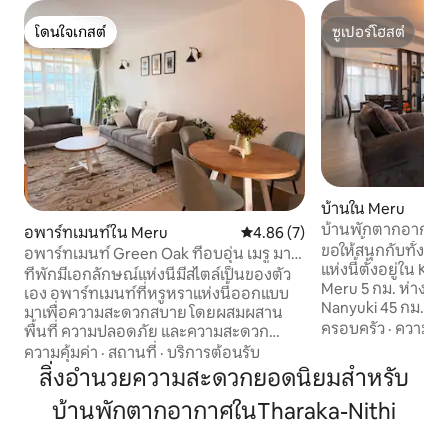
โดนใจเกสต์
ซูเปอร์โฮสต์
โดนใจเกสต์
ซูเปอร์โฮสต์
บ้านใน Meru
บ้านพักตากอากาศ 
อพาร์ทเมนท์ใน Meru
คะแนนเฉลี่ย 4.86 จาก 5, 7 รีวิว
4.86 (7)
ระยะสั้นในเมรุ
ขอให้สนุกกับทั้งครอ
อพาร์ทเมนท์ Green Oak ที่อบอุ่น เมรู มาคู
แห่งนี้ตั้งอยู่ใน K
ตาโน ภูเขาไฟเคนยา
ที่พักมีเอกลักษณ์แห่งนี้มีสไตล์เป็นของตัว
Meru 5 กม. ห่างจาก
เอง อพาร์ทเมนท์ที่หรูหราแห่งนี้ออกแบบ
Nanyuki 45 กม. บ้านประกอบด้วย 5 ห้อง
มาเพื่อความสะดวกสบาย โดยผสมผสาน
นอนทุกห้องมีห้องน้
ครอบครัว
·
ความคุ้
พื้นที่ ความปลอดภัย และความสะดวก
ไฟฟ้าระดับไฮเอนด์ห
สบายเข้าด้วยกันอย่างลงตัว เรามีห้องนอน
ความคุ้มค่า
·
สถานที่
·
บริการต้อนรับ
ครบครันห้องสำหรั
ใหญ่ที่กว้างขวางพร้อมห้องน้ำในตัว ห้อง
สิ่งอำนวยความสะดวกยอดนิยมสำหรับ
ระเบียงบนดาดฟ้า บ้านพักแห่งนี้ตั้งอยู่ใน
นอนที่สองพร้อมเตียงแฝดสำหรับ
ตำแหน่งที่ดีทำให้ไ
บ้านพักตากอากาศในTharaka-Nithi
ครอบครัวที่อาจมีเด็ก เฟอร์นิเจอร์ทันสมัย
ย่านที่ปลอดภัยมาก
อินเทอร์เน็ตความเร็วสูง ระเบียงคู่ทั้งด้าน
หน้าที่รักษาความป
หน้าและด้านหลัง บริการทำความสะอาด