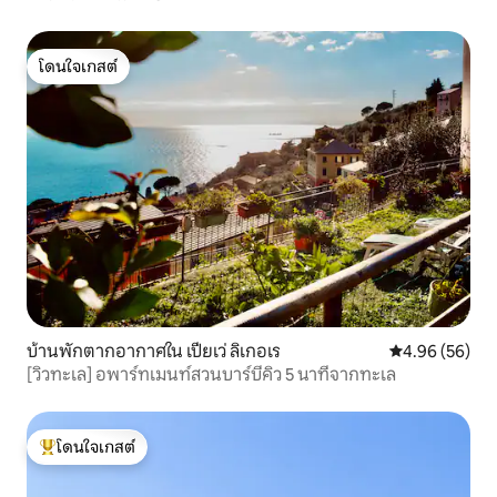
โดนใจเกสต์
โดนใจเกสต์
บ้านพักตากอากาศใน เปียเว่ ลิเกอเร
คะแนนเฉลี่ย 4.
4.96 (56)
[วิวทะเล] อพาร์ทเมนท์สวนบาร์บีคิว 5 นาทีจากทะเล
โดนใจเกสต์
โดนใจเกสต์ที่สุด