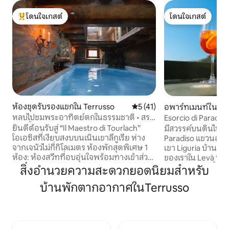
โดนใจเกสต์
โดนใจเกสต์
โดนใจเกสต์ที่สุด
โดนใจเกสต์
ห้องชุดรับรองแขกใน Terrusso
คะแนนเฉลี่ย 5 จาก 5, 41 รีวิว
5 (41)
อพาร์ทเมนท์ใน Le
หลบไปชมพระอาทิตย์ตกในธรรมชาติ • สระ
Esorcio di Paradis
ว่ายน้ำในร่มและกลางแจ้ง
to Genoa
ยินดีต้อนรับสู่ “Il Maestro di Tourlach”
มีสวรรค์บนดินไหม
โอเอซิสที่เงียบสงบบนเนินเขาลีกูเรีย ห่าง
Paradiso แขวนอยู่
จากเจนัวไม่กี่กิโลเมตร ห้องพักสุดพิเศษ 1
เขา Liguria บ้านที่
ห้อง: ห้องสวีทที่อบอุ่นใจพร้อมทางเข้าส่วน
ของเราใน Levà ซึ่งเ
ตัว ตกแต่งสไตล์แกลเลอรีศิลปะขนาดเล็ก
มีคนอาศัยอยู่ทั้งหม
สิ่งอำนวยความสะดวกยอดนิยมสำหรับ
ที่พักมีห้องน้ำส่วนตัว เลานจ์พร้อมห้องไฟ
อากาศ) ถ่ายภาพ "เหล
บ้านพักตากอากาศในTerrusso
และห้องครัวพร้อมอุปกรณ์ครบครัน สำหรับ
Sori ที่นี่คุณจะได้ส
การใช้งานโดยเฉพาะของผู้เข้าพักทุกอย่าง
เงียบสงบและความเป็
สระว่ายน้ำในร่มแบบอุ่นและสระว่ายน้ำกลาง
โอเอซิสที่ไม่เปลี่
แจ้งพร้อมเก้าอี้อาบแดดสำหรับผู้เข้าพักใช้
มะกอก ฐานที่สมบู
โดยเฉพาะ รับประกันความเป็นส่วนตัว
ป่าและการหลบหนีใน