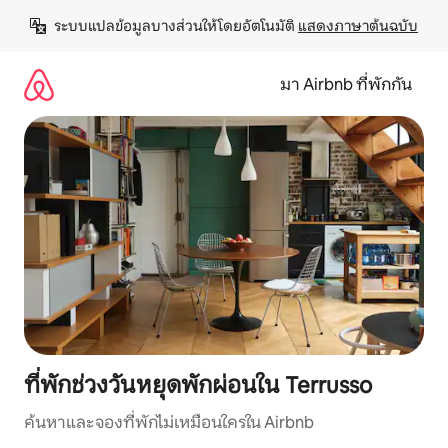
ข้าม
ระบบแปลข้อมูลบางส่วนให้โดยอัตโนมัติ 
แสดงภาษาต้นฉบับ
ไป
ยัง
เนื้อหา
มา Airbnb ที่พักกัน
ที่พักช่วงวันหยุดพักผ่อนใน Terrusso
ค้นหาและจองที่พักไม่เหมือนใครใน Airbnb