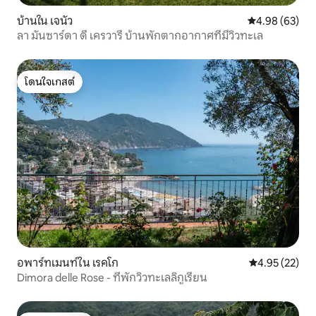
บ้านใน เจนัว
คะแนนเฉลี่ย 4.
4.98 (63)
ลา มันซาร์ดา ดี เครวารี บ้านพักตากอากาศที่มีวิวทะเล
โดนใจเกสต์
โดนใจเกสต์
อพาร์ทเมนท์ใน เรคโก
คะแนนเฉลี่ย 4.
4.95 (22)
Dimora delle Rose - ที่พักวิวทะเลลิกูเรียน