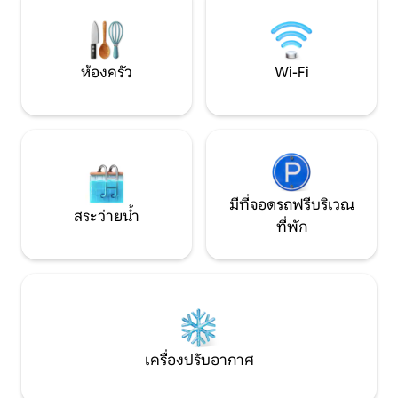
ความสวยงาม และความเงียบสงบ ตาม
ปอร์โตฟิโนไปยัง Cinqu
คำขอ: อาหารค่ำสุดโรแมนติกกับเชฟส่วน
010060 - LT -0167
ตัวและเอ็กซ์พีเรียนซ์วาดภาพและดื่มไวน์
IT010060C2YPZ5Q
ห้องครัว
Wi-Fi
มีที่จอดรถฟรีบริเวณ
สระว่ายน้ำ
ที่พัก
เครื่องปรับอากาศ