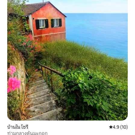
บ้านใน โซรี
คะแนนเฉลี่ย 4
4.9 (10)
ท่ามกลางต้นมะกอก