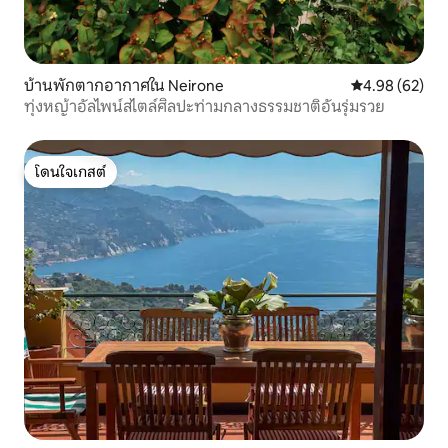
บ้านพักตากอากาศใน Neirone
คะแนนเฉลี่ย 4.
4.98 (62)
ทุ่งหญ้าอัลไพน์สไตล์ศิลปะท่ามกลางธรรมชาติอันรุ่มรวย
โดนใจเกสต์
โดนใจเกสต์