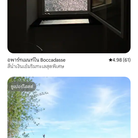
อพาร์ทเมนท์ใน Boccadasse
คะแนนเฉลี่ย 4.
4.98 (61)
สีน้ำเงินเข้มริมทะเลสุดพิเศษ
ซูเปอร์โฮสต์
ซูเปอร์โฮสต์