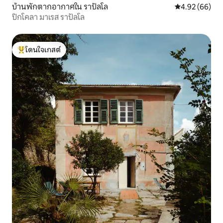
บ้านพักตากอากาศใน ราปัลโล
คะแนนเฉลี่ย 4.
4.92 (66)
ปิกโคลา มาเรส ราปัลโล
โดนใจเกสต์
โดนใจเกสต์ที่สุด