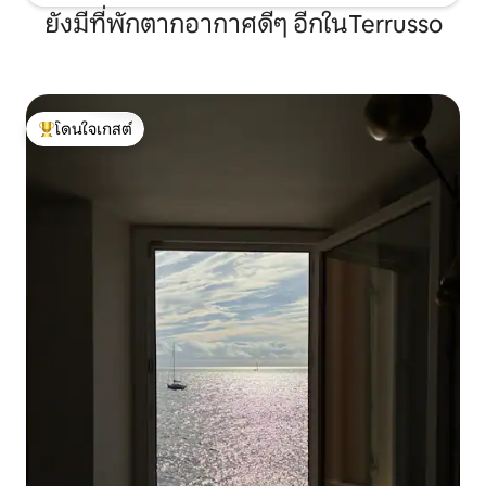
ยังมีที่พักตากอากาศดีๆ อีกในTerrusso
โดนใจเกสต์
โดนใจเกสต์ที่สุด