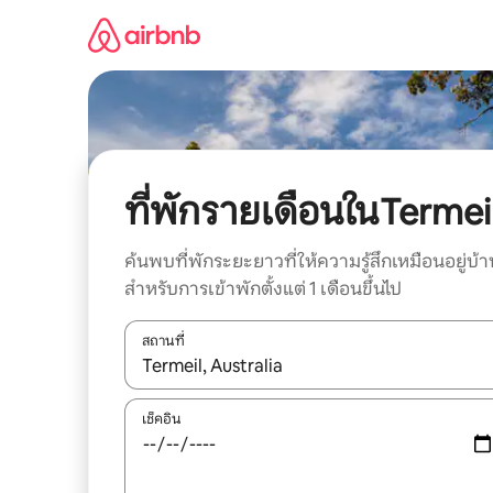
ข้าม
ไป
ยัง
เนื้อหา
ที่พักรายเดือนในTermei
ค้นพบที่พักระยะยาวที่ให้ความรู้สึกเหมือนอยู่บ้า
สำหรับการเข้าพักตั้งแต่ 1 เดือนขึ้นไป
สถานที่
ใช้ลูกศรขึ้นลง หรือใช้การสัมผัสหรือปัด เพื่อสำรวจผ
เช็คอิน