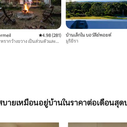
บ้านเล็กใน บอว์ลีย์พอยต์
ermeil
คะแนนเฉลี่ย 4.98 จาก 5, 281 รีวิว
4.98 (281)
มูริยิรา
รูหรากว้างขวาง เป็นส่วนตัวและ
54 รีวิว
ับสุนัข
บายเหมือนอยู่บ้านในราคาต่อเดือนสุด