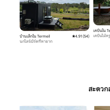
เคบินใน T
เคบินไม้ห
บ้านเล็กใน Termeil
คะแนนเฉลี่ย 4.91 จาก 5, 
4.91 (54)
เหมาะสำหร
นกไลร์เบิร์ดที่หายาก
สะดวกส