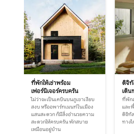
ที่พักให้เช่าพร้อม
ดิจิ
เฟอร์นิเจอร์ครบครัน
เดิน
ไม่ว่าจะเป็นเคบินบนภูเขาเงียบ
ที่พั
สงบ หรืออพาร์ทเมนท์ในเมือง
และพื
แสนสะดวก ก็มีสิ่งอำนวยความ
ดิจิ
สะดวกให้ครบครัน พักสบาย
ทางไ
เหมือนอยู่บ้าน