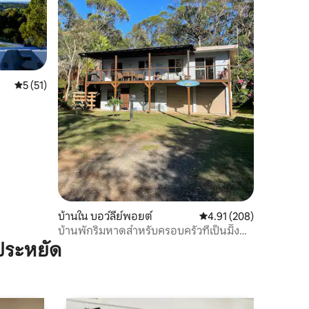
คะแนนเฉลี่ย 5 จาก 5, 51 รีวิว
5 (51)
บ้านใน บอว์ลีย์พอยต์
คะแนนเฉลี่ย 4.91 จาก 5, 
4.91 (208)
บ้านพักริมหาดสำหรับครอบครัวที่เป็นมิิ้ง
สุนัขได้ - The Good Life
ประหยัด