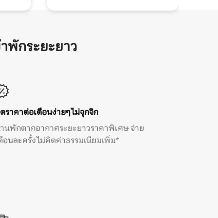
้าพักระยะยาว
ิดราคาต่อเดือนง่ายๆ ไม่จุกจิก
้านพักตากอากาศระยะยาวราคาพิเศษ จ่าย
ดือนละครั้ง ไม่คิดค่าธรรมเนียมเพิ่ม*