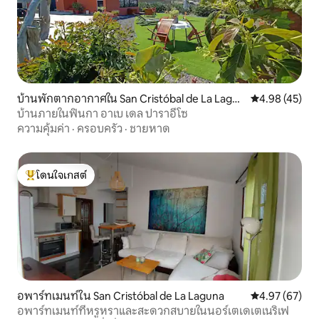
นิตยสารหากคุณต้องการเรียนรู้หรืออ่าน
ภาษาของเราหรือเพียงแค่สนุกกับการอ่าน
พักผ่อนเตียง XL และสุดท้ายที่สำคัญที่สุด
คือคุณจะได้พักผ่อนบนเตียงที่มีที่นอน
คุณภาพสูงขนาด 1.60 เมตรมีขนาดใหญ่
พอที่จะนอนหลับได้อย่างสงบจนถึงวันถัด
ไป คุณมีไฟอ่านหนังสืออิสระและตู้เสื้อผ้า
บ้านพักตากอากาศใน San Cristóbal de La Lagun
คะแนนเฉลี่ย 4.
4.98 (45)
เพื่อเก็บเสื้อผ้ารองเท้าหรืออะไรก็ตามที่คุณ
a
บ้านภายในฟินกา อาเบ เดล ปาราอีโซ
พิจารณาสัมภาระ สำหรับส่วนที่เหลือ
ความคุ้มค่า
·
ครอบครัว
·
ชายหาด
เพลิดเพลินกับการเข้าพักของคุณในสถานที่
ที่เตรียมไว้ด้วยความใส่ใจเพื่อแบ่งปัน
ประสบการณ์การพักผ่อนที่ดีที่สุด!!!
เจ้าของที่พักพร้อมกับมอมาสไตล์มอลตา
โดนใจเกสต์
โดนใจเกสต์ที่สุด
ของเราอาศัยอยู่ที่ชั้นล่างของบ้านหลัก ห้อง
ใต้หลังคาสามารถเข้าถึงได้ผ่านบันได
ภายนอกซึ่งเป็นอิสระอย่างสมบูรณ์ ที่จอด
รถและพื้นที่ซักรีด (เครื่องซักผ้าและไดร์เป่า
ผม) เป็นพื้นที่ส่วนกลางที่พร้อมให้บริการแก่
ผู้เข้าพักตลอดเวลา คุณเข้าถึงโรงรถผ่าน
ประตูอัตโนมัติด้วยรีโมทคอนโทรลที่เราจะ
ให้คุณทันทีที่คุณกลับถึงบ้าน:) นอกเหนือ
อพาร์ทเมนท์ใน San Cristóbal de La Laguna
คะแนนเฉลี่ย 4.
4.97 (67)
จากการเข้าถึงห้องใต้หลังคาผ่านบันไดด้าน
นอกแล้วคุณจะพบประตูที่เชื่อมต่อกับสวน
อพาร์ทเมนท์ที่หรูหราและสะดวกสบายในนอร์เตเดเตเนริเฟ