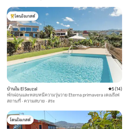
หลายมุมโลกความมีน้ำใจจากผู้เข้าพักของ
เรา) สมาร์ททีวีที่เข้าถึงเน็ตฟลิกซ์และ
อุปกรณ์ดนตรีผ่านบลูทูธ ห้องน้ำ ในห้องน้ำ
โดนใจเกสต์
มีถาดอาบน้ำที่สะดวกสบายและมีไดร์เป่าผม
โดนใจเกสต์ที่สุด
ผ้าเช็ดตัวและผ้าเช็ดตัวสำหรับชายหาด คุณ
จะได้พบกับกระดาษชำระและสบู่สำหรับ
อ่างล้างหน้าและเจลอาบน้ำ ในกรณีที่คุณ
ต้องการชุดผ้าขนหนูเพิ่มเติมคุณต้องขอ
ผ้าเช็ดตัวและจะวางผ้าเช็ดตัวไว้ทันที มีการ
จัดส่งเตียงและผ้าขนหนูชุดใหม่ทุกสัปดาห์
ในกรณีที่การเข้าพักของคุณเกิน 7 วัน สวน
ส่วนตัว ผ่านประตูคุณมีพื้นที่ส่วนตัวและ
พิเศษมองเห็นสวนที่น่ารื่นรมย์ที่ล้อมรอบ
ที่พักทั้งหลังพร้อมพื้นที่พักผ่อนสำหรับการ
พักผ่อนที่คุณสามารถอาบแดดหรือดื่ม
เครื่องดื่มด้วยแสงเทียนหรือเพียงแค่
บ้านใน El Sauzal
คะแนนเฉลี่ย
5 (14)
เพลิดเพลินกับการอ่านหนังสือ ในพื้นที่เหล่า
พักผ่อนและหลบหนีความวุ่นวาย Eterna primavera เตเนรีเฟ
นี้คุณมีฝักบัวอาบน้ำกลางแจ้งเพื่อคลาย
สถานที่
·
ความสบาย
·
สระ
ร้อนรายล้อมไปด้วยต้นไม้เขียวขจี
อินเทอร์เน็ตและพื้นที่ทำงานหรืออ่าน
หนังสือ เพนท์เฮาส์มี Wi-Fi ครอบคลุมทั่ว
บ้านและพื้นที่การศึกษาหรือพื้นที่ทำงานมี
โดนใจเกสต์
โดนใจเกสต์
แสงธรรมชาติที่มีวิวสวนที่ไม่มีใครเทียบได้
ผ่านหน้าต่างหนังสือในภาษาสเปนและ