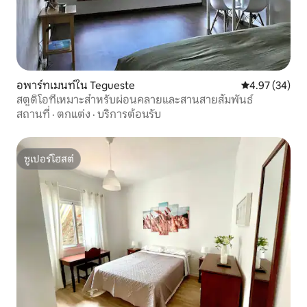
อพาร์ทเมนท์ใน Tegueste
คะแนนเฉลี่ย 4.
4.97 (34)
สตูดิโอที่เหมาะสำหรับผ่อนคลายและสานสายสัมพันธ์
สถานที่
·
ตกแต่ง
·
บริการต้อนรับ
ซูเปอร์โฮสต์
ซูเปอร์โฮสต์