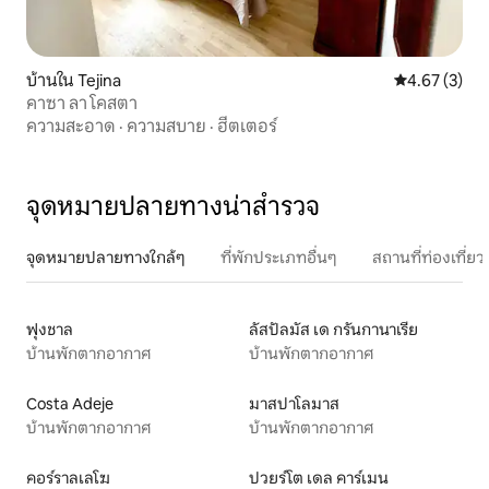
บ้านใน Tejina
คะแนนเฉลี่ย 4
4.67 (3)
คาซา ลา โคสตา
ความสะอาด
·
ความสบาย
·
ฮีตเตอร์
จุดหมายปลายทางน่าสำรวจ
จุดหมายปลายทางใกล้ๆ
ที่พักประเภทอื่นๆ
สถานที่ท่องเที่
ฟุงชาล
ลัสปัลมัส เด กรันกานาเรีย
บ้านพักตากอากาศ
บ้านพักตากอากาศ
Costa Adeje
มาสปาโลมาส
บ้านพักตากอากาศ
บ้านพักตากอากาศ
คอร์ราลเลโฆ
ปวยร์โต เดล คาร์เมน