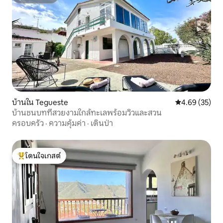
ซูเปอร์โฮสต์
เมืองและมีป้ายรถเมล์อยู่ใกล้ๆซึ่งจะช่วยให้
คุณเดินทางผ่านเกาะไปยังจุดหมายปลาย
ทางหลักได้ อยู่ห่างจากสนามบิน Tenerife
Sur (สนามบิน TFS) 50 นาทีและห่างจาก
สนามบิน Tenerife North (สนามบิน TFN)
15 นาที แท็กซี่ไม่แพงและคุณสามารถจ้าง
พวกเขาทางโทรศัพท์หรือขอบริการดังกล่าว
บ้านใน Tegueste
คะแนนเฉลี่ย 4.
4.69 (35)
บ้านชนบทที่สวยงามใกล้ทะเลพร้อมวิวและสวน
ครอบครัว
·
ความคุ้มค่า
·
เดินป่า
โดนใจเกสต์
โดนใจเกสต์ที่สุด