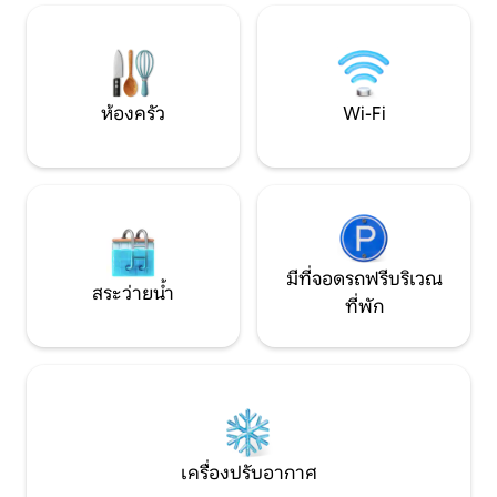
และแดเนียลพร้อมให้บริการคุณเพื่อจัด
อาศัยในบ้านหลังเล็
ระเบียบวันหยุดของคุณและช่วยตลอดการ
บ้านของเรา! อพาร์ทเมนท์นี้จึงเป็นส่วนตัว
เข้าพักของคุณ ไม่ต้องสงสัยเลยที่จะเขียน
ทั้งหมด
ถึงเรา! มันยากที่จะหาที่พักที่เข้าถึงได้ง่าย
เช่นนี้ในบ้านก่อสร้างแบบคานาเรียแบบ
ห้องครัว
Wi-Fi
ดั้งเดิมด้วยวัสดุที่มีคุณภาพและนอกเหนือ
จากการอยู่ใจกลางเมืองแล้วยังให้ความรู้สึก
เหมือนอยู่ในชนบทล้อมรอบไปด้วยพืช
พรรณและที่ที่คุณจะได้ยินเสียงนกร้อง การ
เข้าถึงและระเบียง ผ่านบันไดเหล็กภายนอก
คุณขึ้นไปที่ชั้นแรกซึ่งคุณจะพบระเบียงส่วน
ตัวซึ่งมีการตกแต่งที่ร่าเริงและระมัดระวัง
ยินดีต้อนรับผู้เข้าพักไปยังบ้านของพวกเขา
มีที่จอดรถฟรีบริเวณ
จากที่นี่คุณสามารถมองเห็นเส้นขอบฟ้า (ใน
สระว่ายน้ำ
ที่พัก
ระยะไกลทะเล) และเพลิดเพลินกับ
พระอาทิตย์ตกที่น่ารื่นรมย์ทางตอนเหนือ
ของเตเนรีเฟ คุณจะมาพร้อมกับเสียงนกที่
ทำรังรอบบ้านและในพื้นที่สีเขียวที่ล้อมรอบ
อย่างต่อเนื่อง ห้องใต้หลังคา จากระเบียง
ส่วนตัวคุณสามารถใช้เพนท์เฮาส์นี้ได้ซึ่งเป็น
เอกลักษณ์ของโครงสร้างและวัสดุ ในห้อง
พักมีห้องใต้หลังคามีห้องครัวและห้องรับ
เครื่องปรับอากาศ
ประทานอาหารห้องนั่งเล่นห้องน้ำพื้นที่