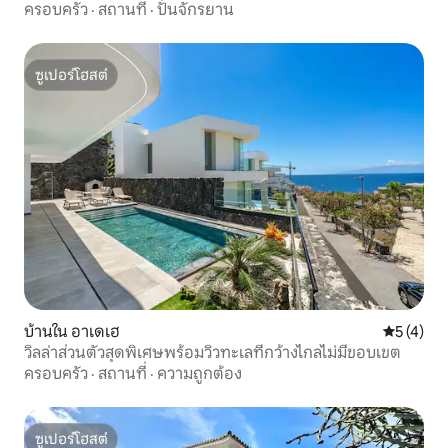
ส่วนตัวที่คุณสามารถเพลิดเพลินกับเก้าอี้ที่
ครอบครัว
·
สถานที่
·
ปั่นจักรยาน
สะดวกสบายและฝักบัวอาบน้ำกลางแจ้งเพื่อ
คลายร้อน ข้อได้เปรียบหลักคือการเคารพ
ความเป็นส่วนตัวของพื้นที่อิสระที่กำหนดไว้
ซูเปอร์โฮสต์
อย่างดีคุณมีเราที่บ้านทางโทรศัพท์หรือ
ซูเปอร์โฮสต์
WhatsApp สำหรับคำถามใดๆคำแนะนำ
แปลกใจที่คุณต้องการเตรียมคู่ของคุณหรือ
ปัญหาที่อาจเกิดขึ้นระหว่างการเข้าพักของ
คุณ สภาพแวดล้อมสงบและอยู่ภายใน
ศูนย์กลางทางประวัติศาสตร์ของทาโครอน
เตเมืองเล็กๆทางตอนเหนือของเกาะเตเน
ริเฟ ขับรถเพียง 10 นาทีก็ถึงชายหาดและ
สระว่ายน้ำธรรมชาติของเมซ่าเดลมาร์และ
เมืองเล็กๆอื่นๆ จากเพนท์เฮาส์คุณสามารถ
เข้าถึงทางด่วนทิศเหนือ (TF5) ได้อย่าง
ง่ายดายเพื่อเยี่ยมชมส่วนที่เหลือของเกาะ
ได้อย่างรวดเร็ว หากคุณไม่มีรถมีรถประจำ
ทางหลายสายในบริเวณใกล้เคียง คุณ
บ้านใน อาเดเฮ
คะแนนเฉลี่
5 (4)
สามารถเขียนถึงเราได้เสมอหากคุณมี
วิลล่าส่วนตัวสุดพิเศษพร้อมวิวทะเลที่กว้างไกลไม่มีขอบเขต
คำถามเพิ่มเติม! ไม่ว่าคุณจะตัดสินใจเช่ารถ
ครอบครัว
·
สถานที่
·
ความถูกต้อง
ระหว่างการเข้าพักและเพลิดเพลินกับ
ตารางเวลาของคุณเองและความสะดวก
สบายในการมีที่จอดรถส่วนตัวราวกับว่าคุณ
ซูเปอร์โฮสต์
ไม่จำเป็นต้องมีรถเพนท์เฮาส์ตั้งอยู่ใจกลาง