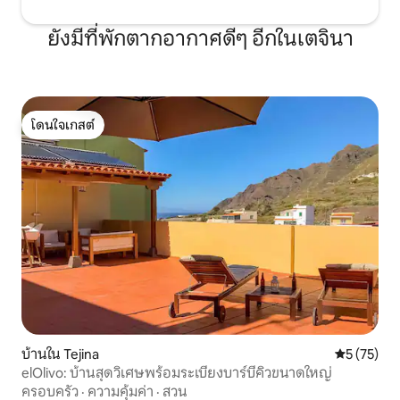
ทำงานและพื้นที่ห้องนอน สิ่งที่โดดเด่นคือ
คุณภาพของการก่อสร้างแบบดั้งเดิมและ
ยังมีที่พักตากอากาศดีๆ อีกในเตจินา
การผสมผสานที่ลงตัวของวัสดุผนังหินหนา
หนึ่งเมตรและหลังคาของหลังคาแบบ
ดั้งเดิม พื้นและเพดานไม้หม่อนให้ความ
อบอุ่นแก่ทุกพื้นที่ที่ได้รับการปรับปรุงใหม่
ทั้งหมดโดยคิดว่าการเข้าพักที่สมบูรณ์แบบ
สมบูรณ์แบบ ห้องใต้หลังคาทั้งหมดรับแสง
โดนใจเกสต์
โดนใจเกสต์
ธรรมชาติ:) ห้องครัวห้อง ครัวมีอุปกรณ์ครบ
ครันพร้อมตู้เย็นและตู้แช่แข็งไมโครเวฟเตา
แม่เหล็กไฟฟ้าเครื่องทำน้ำอุ่นและเครื่องล้าง
จานรวมถึงองค์ประกอบที่จำเป็นทั้งหมด
เครื่องชงกาแฟไฟฟ้าและเครื่องปิ้งขนมปัง
และเติมเต็มเช่นเกลือน้ำตาลน้ำมันหรือ
น้ำส้มสายชูเพื่อให้ตั้งแต่นาทีแรกคุณ
สามารถเริ่มต้นด้วยการเตรียมอาหารและ
การปรุงอาหารเตรียมเมนูของคุณเอง คุณมี
เครื่องชงกาแฟและแคปซูลฟรีเพื่อเริ่มต้นวัน
ใหม่ในสภาพที่ดี หากคุณต้องการดื่มชา
โปรดจำไว้ว่าจะมีกาน้ำชาให้คุณเตรียมของ
คุณด้วย! เลาน จ์พื้นที่นั่งเล่นอบอุ่นและ
บ้านใน Tejina
คะแนนเฉลี่ย
5 (75)
ตกแต่งอย่างดีเนื่องจากส่วนที่เหลือของ
elOlivo: บ้านสุดวิเศษพร้อมระเบียงบาร์บีคิวขนาดใหญ่
บ้านมีโซฟาที่สะดวกสบายเฟอร์นิเจอร์บาร์
ครอบครัว
·
ความคุ้มค่า
·
สวน
ที่มีอุปกรณ์ครบครัน (พร้อมเครื่องดื่มจาก