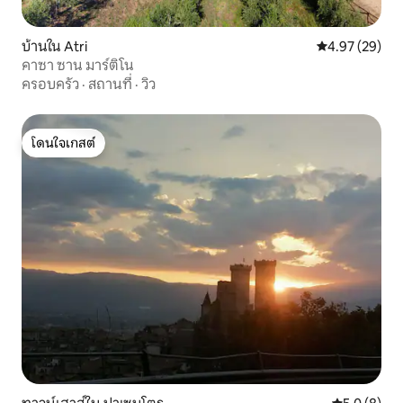
บ้านใน Atri
คะแนนเฉลี่ย 4.
4.97 (29)
คาซา ซาน มาร์ติโน
ครอบครัว
·
สถานที่
·
วิว
โดนใจเกสต์
โดนใจเกสต์