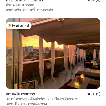
ทาวน์เฮาส์ใน ปาเซนโตร
คะแนนเฉลี่ย 
5.0 (8)
บ้านฟอนเต วัลโลเน
ครอบครัว
·
สถานที่
·
อาหารเช้า
โดนใจเกสต์
โดนใจเกสต์ที่สุด
คอนโดใน เพสการา
คะแนนเฉลี่ย 
5.0 (5)
เพนท์เฮาส์หรู • อ่างน้ำร้อน • ระเบียงพาโนรามา
สถานที่
·
สระ
·
การเดินทาง