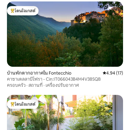
โดนใจเกสต์
โดนใจเกสต์ที่สุด
บ้านพักตากอากาศใน Fontecchio
คะแนนเฉลี่ย 4.
4.94 (17)
คาซาเดลลาบิโฟรา - Cin:IT066043B4M4V38SQB
ครอบครัว
·
สถานที่
·
เครื่องปรับอากาศ
โดนใจเกสต์
โดนใจเกสต์ที่สุด