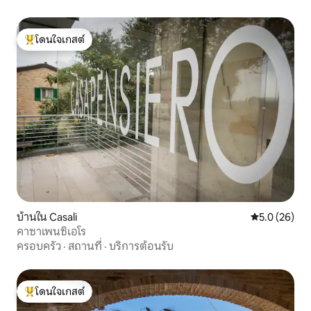
โดนใจเกสต์
โดนใจเกสต์ที่สุด
บ้านใน Casali
คะแนนเฉลี่ย 5
5.0 (26)
คาซาเพนซิเอโร
ครอบครัว
·
สถานที่
·
บริการต้อนรับ
โดนใจเกสต์
โดนใจเกสต์ที่สุด