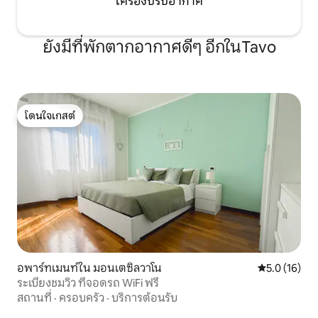
เครื่องปรับอากาศ
ยังมีที่พักตากอากาศดีๆ อีกในTavo
โดนใจเกสต์
โดนใจเกสต์
อพาร์ทเมนท์ใน มอนเตซิลวาโน
คะแนนเฉลี่ย 5
5.0 (16)
ระเบียงชมวิว ที่จอดรถ WiFi ฟรี
สถานที่
·
ครอบครัว
·
บริการต้อนรับ