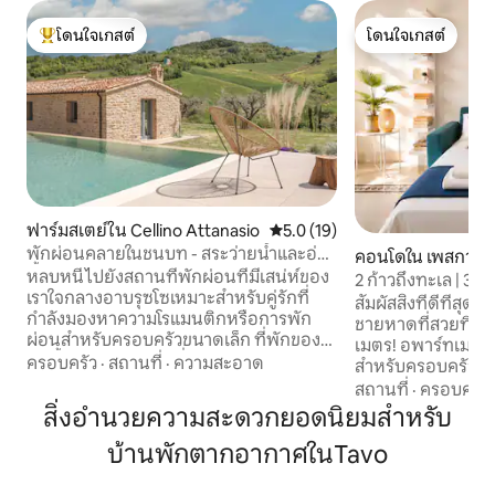
โดนใจเกสต์
โดนใจเกสต์
โดนใจเกสต์ที่สุด
โดนใจเกสต์
ฟาร์มสเตย์ใน Cellino Attanasio
คะแนนเฉลี่ย 5.0 จาก 5, 19 รีวิว
5.0 (19)
พักผ่อนคลายในชนบท - สระว่ายน้ำและอ่าง
คอนโดใน เพสการา
น้ำร้อน
หลบหนีไปยังสถานที่พักผ่อนที่มีเสน่ห์ของ
2 ก้าวถึงทะเล | 3 ห
เราใจกลางอาบรุซโซเหมาะสำหรับคู่รักที่
Pescara Center
สัมผัสสิ่งที่ดีที่ส
กำลังมองหาความโรแมนติกหรือการพัก
ชายหาดที่สวยที่สุ
ผ่อนสำหรับครอบครัวขนาดเล็ก ที่พักของ
เมตร! อพาร์ทเมนท์
เราตั้งอยู่ในตำแหน่งที่สมบูรณ์แบบระหว่าง
ครอบครัว
·
สถานที่
·
ความสะอาด
สำหรับครอบครัวแล
ทะเลและภูเขามีสภาพแวดล้อมทาง
สะดวกสบายและทำเลที่ย
สถานที่
·
ครอบครัว
ธรรมชาติที่น่าทึ่ง เพลิดเพลินกับสิ่งอำนวย
นอนที่สะดวกสบาย พื
สิ่งอำนวยความสะดวกยอดนิยมสำหรับ
ความสะดวกกลางแจ้งสุดพิเศษ: สระว่ายน้ำ
พร้อมโซฟาเบดคู่ 2 
ที่สดชื่นอ่างน้ำร้อนที่ผ่อนคลายเตาผิงที่
บ้านพักตากอากาศในTavo
อุปกรณ์ประกอบอาห
อบอุ่นและพื้นที่รับประทานอาหารกลางแจ้ง
รูปแบบ รองรับผู้เข้าพั
มีส่วนร่วมกับธรรมชาติและพบกับสัตว์ใน
เพียงไม่กี่นาทีจา