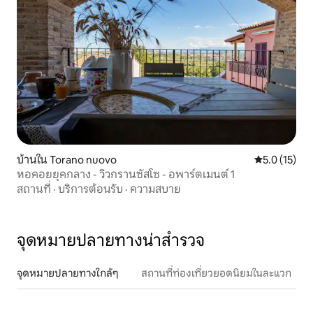
บ้านใน Torano nuovo
คะแนนเฉลี่ย 5
5.0 (15)
หอคอยยุคกลาง - วิวกรานซัสโซ - อพาร์ตเมนต์ 1
สถานที่
·
บริการต้อนรับ
·
ความสบาย
จุดหมายปลายทางน่าสำรวจ
จุดหมายปลายทางใกล้ๆ
สถานที่ท่องเที่ยวยอดนิยมในละแวก