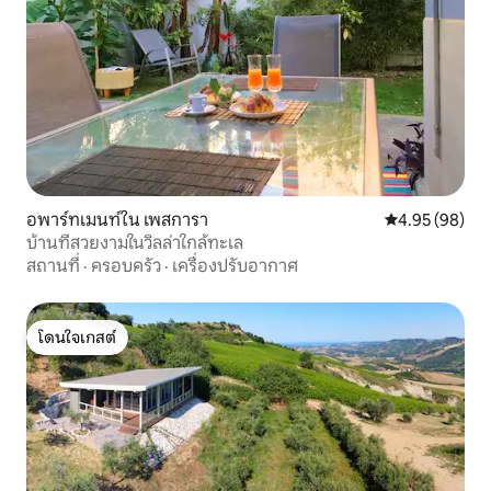
อพาร์ทเมนท์ใน เพสการา
คะแนนเฉลี่ย 4.
4.95 (98)
บ้านที่สวยงามในวิลล่าใกล้ทะเล
สถานที่
·
ครอบครัว
·
เครื่องปรับอากาศ
โดนใจเกสต์
โดนใจเกสต์