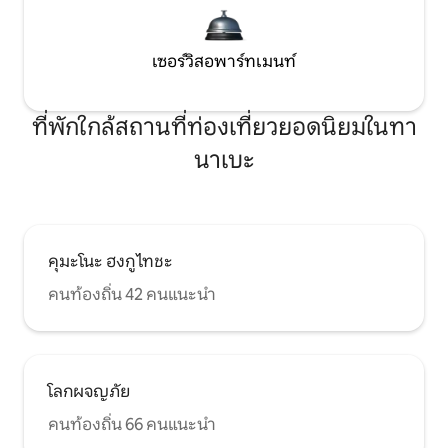
เซอร์วิสอพาร์ทเมนท์
ที่พักใกล้สถานที่ท่องเที่ยวยอดนิยมในทา
นาเบะ
คุมะโนะ ฮงกู ไทชะ
คนท้องถิ่น 42 คนแนะนำ
โลกผจญภัย
คนท้องถิ่น 66 คนแนะนำ