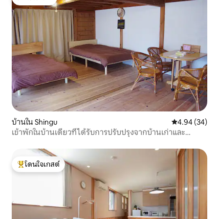
โดนใจเกสต์
บ้านใน Shingu
คะแนนเฉลี่ย 4.
4.94 (34)
เข้าพักในบ้านเดี่ยวที่ได้รับการปรับปรุงจากบ้านเก่าและ
สนับสนุนโรงเรียนฟรี
โดนใจเกสต์
โดนใจเกสต์ที่สุด