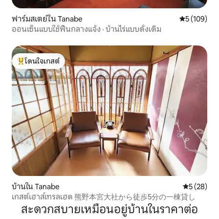
ฟาร์มสเตย์ใน Tanabe
คะแนนเฉลี่ย 
5 (109)
ออนเซ็นแบบใช้ฟืนกลางแจ้ง · บ้านไร่แบบดั้งเดิม
โดนใจเกสต์
โดนใจเกสต์ที่สุด
บ้านใน Tanabe
คะแนนเฉลี่ย
5 (28)
เกสต์เฮาส์เทรลเฮด 熊野本宮大社から徒歩5分の一棟貸し
สะดวกสบายเหมือนอยู่บ้านในราคาต่อ