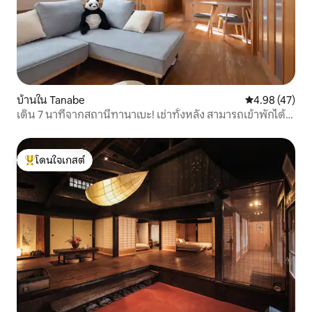
บ้านใน Tanabe
คะแนนเฉลี่ย 4.
4.98 (47)
เดิน 7 นาทีจากสถานีทานาเบะ! เช่าทั้งหลัง สามารถเข้าพักได้
สูงสุด 10 คน ศาลเจ้าโทโครคุโดะ, ถนนโบราณคุมาโนะ, ชิรารา
ฮามะ, แอดเวิลด์
โดนใจเกสต์
โดนใจเกสต์ที่สุด