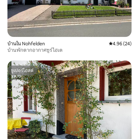
บ้านใน Nohfelden
คะแนนเฉลี่ย 4.
4.96 (24)
บ้านพักตากอากาศซูร์ไฮเด
ซูเปอร์โฮสต์
ซูเปอร์โฮสต์