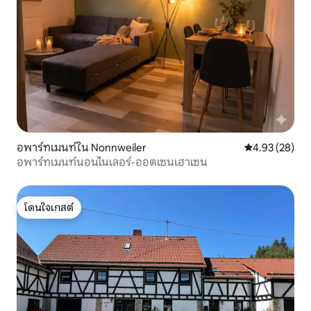
อพาร์ทเมนท์ใน Nonnweiler
คะแนนเฉลี่ย 4.
4.93 (28)
อพาร์ทเมนท์นอนไนเลอร์-ออตเซนเฮาเซน
โดนใจเกสต์
โดนใจเกสต์