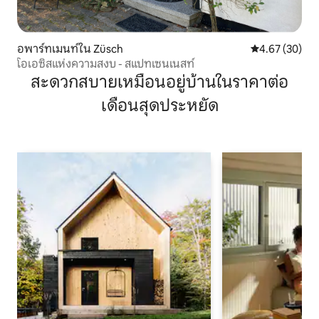
อพาร์ทเมนท์ใน Züsch
คะแนนเฉลี่ย 4.
4.67 (30)
โอเอซิสแห่งความสงบ - สแปทเซนเนสท์
สะดวกสบายเหมือนอยู่บ้านในราคาต่อ
เดือนสุดประหยัด