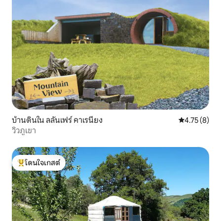
บ้านดินใน ลลันเฟร์ คาเรนียง
คะแนนเฉลี่ย 4
4.75 (8)
วิวภูเขา
โดนใจเกสต์
โดนใจเกสต์ที่สุด