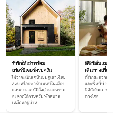
ที่พักให้เช่าพร้อม
ดิจิทัลโนแมด
เฟอร์นิเจอร์ครบครัน
เดินทางเพื่อ
ไม่ว่าจะเป็นเคบินบนภูเขาเงียบ
ที่พักสะดวกสบา
สงบ หรืออพาร์ทเมนท์ในเมือง
และพื้นที่ทำงา
แสนสะดวก ก็มีสิ่งอำนวยความ
ดิจิทัลโนแมดแ
สะดวกให้ครบครัน พักสบาย
ทางไกล
เหมือนอยู่บ้าน