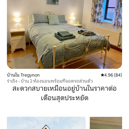
บ้านใน Tregynon
คะแนนเฉลี่ย 4.9
4.96 (84)
ร่าเริง - บ้าน 2 ห้องนอนพร้อมที่จอดรถส่วนตัว
สะดวกสบายเหมือนอยู่บ้านในราคาต่อ
เดือนสุดประหยัด