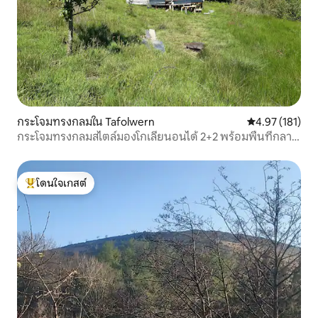
กระโจมทรงกลมใน Tafolwern
คะแนนเฉลี่ย 4.9
4.97 (181)
กระโจมทรงกลมสไตล์มองโกเลียนอนได้ 2+2 พร้อมพื้นที่กลาง
แจ้ง
โดนใจเกสต์
โดนใจเกสต์ที่สุด