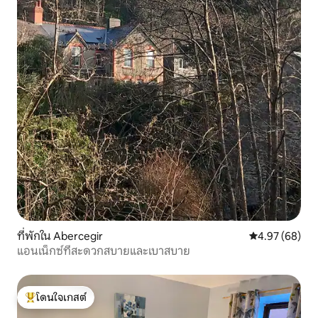
ที่พักใน Abercegir
คะแนนเฉลี่ย 4.
4.97 (68)
แอนเน็กซ์ที่สะดวกสบายและเบาสบาย
โดนใจเกสต์
โดนใจเกสต์ที่สุด