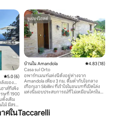
บ้านพักต
ซูเปอร์โฮสต์
โดนใจเก
ล่า
บ้าน - อั
ซูเปอร์โฮสต์
โดนใจเก
บ้านหลังน
ประวัติศ
ปรับปรุงแ
อบอุ่น 2
ซี่ Hamma
โซฟาหน้าเ
นั่งเล่นข
บ้านใน Amandola
คะแนนเฉลี่ย 4.83 จาก 5,
4.83 (18)
พักผ่อนซึ
Casa sul Orto
สวยงามของเ
อพาร์ทเมนท์แห่งนี้ตั้งอยู่ห่างจาก
คะแนนเฉลี่ย 5.0 จาก 5, 6 รีวิว
5.0 (6)
ห้องครัว
Amandola เพียง 3 กม. ดื่มด่ำกับใจกลาง
เตาอบระบ
งหลังของ
เทือกเขา Sibillini ที่เร้าใจในชนบทที่เปิดโล่ง
จานและตู้
าส์ที่เพิ่ง
แห่งนี้มอบประสบการณ์ที่ไม่เหมือนใครใน
รษที่ 1900
การสัมผัสกับธรรมชาติอย่างใกล้ชิดและ
ดั้งเดิม
เหมาะสำหรับผู้ที่มองหาความเงียบสงบและ
นไม้ มีสระ
การพักผ่อนโดยไม่ต้องเสียสละบริการของ
่สวยงามและ
ศในTaccarelli
ศูนย์กลาง ปรับปรุงใหม่และตกแต่งในสไตล์ที่
จากเทือก
เรียบง่ายแต่มีแนวชนบทมีทุกสิ่งที่คุณ
เขาที่อยู่
ต้องการเพื่อการเข้าพักที่น่ารื่นรมย์และเป็น