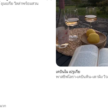
์ อุมเบรีย วิลล่าพร้อมสวน
40 รีวิว
เคบินใน เปรูเกีย
พาสซิฟโลรา•เคบินหิน•เตาผิง วิว
ะแวก