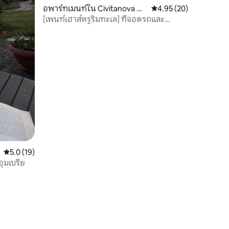
อพาร์ทเมนท์ใน Civitanova Ma
คะแนนเฉลี่ย 4.95 จาก 5,
4.95 (20)
rche
[เพนท์เฮาส์หรูริมทะเล] ที่จอดรถและ
ชายหาด
คะแนนเฉลี่ย 5.0 จาก 5, 19 รีวิว
5.0 (19)
อุมเบรีย