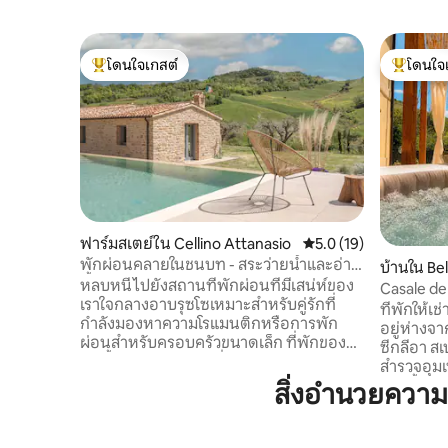
โดนใจเกสต์
โดนใจ
โดนใจเกสต์ที่สุด
โดนใจเกสต
ฟาร์มสเตย์ใน Cellino Attanasio
คะแนนเฉลี่ย 5.0 จาก 5,
5.0 (19)
พักผ่อนคลายในชนบท - สระว่ายน้ำและอ่าง
บ้านใน Bel
น้ำร้อน
หลบหนีไปยังสถานที่พักผ่อนที่มีเสน่ห์ของ
Casale de
เราใจกลางอาบรุซโซเหมาะสำหรับคู่รักที่
มเบรีย
ที่พักให้เ
กำลังมองหาความโรแมนติกหรือการพัก
อยู่ห่างจา
ผ่อนสำหรับครอบครัวขนาดเล็ก ที่พักของ
ซีกลีอา ส
เราตั้งอยู่ในตำแหน่งที่สมบูรณ์แบบระหว่าง
สำรวจอุมเ
ทะเลและภูเขามีสภาพแวดล้อมทาง
อ่างน้ำวน
สิ่งอำนวยควา
ธรรมชาติที่น่าทึ่ง เพลิดเพลินกับสิ่งอำนวย
บาร์บีคิว
ความสะดวกกลางแจ้งสุดพิเศษ: สระว่ายน้ำ
สงบของภูมิ
ที่สดชื่นอ่างน้ำร้อนที่ผ่อนคลายเตาผิงที่
ร์ททีวีพร้