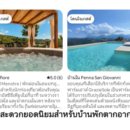
เกสต์
โดนใจเกสต์
์ที่สุด
โดนใจเกสต์
 19 รีวิว
fiore
คะแนนเฉลี่ย 5.0 จาก 5, 6 รีวิว
5.0 (6)
บ้านใน Penna San Giovanni
l Menotre | พักผ่อนในชนบทอุ
ขอบคุณที่เลือกใช้บริการที่พักทั้
Sole Agriturismo
ช่าสำหรับนักท่องเที่ยวต้อนรับคุณ
ฟาร์มเฮาส์ GrazieSole เป็นฟาร์มเฮ
กอัสซีซีเพียงไม่กี่นาที ระหว่างรา
ได้รับการปรับปรุงใหม่ในช่วงทศวร
เปลโล และน้ำตกเมโนเตร หลังจาก
ในสไตล์ที่โดดเด่นด้วยผนังหินแบบ
บรียมาทั้งวัน ก็แค่ผ่อนคลายใน
อิฐที่มองเห็นได้ และเพดานที่มีคา
 เปลญวน เก้าอี้อาบแดด และพื้นที่
ว่ายน้ำขนาด 12 เมตรพร้อมวิวที
มสะดวกยอดนิยมสำหรับบ้านพักตากอากา
ท่ามกลางธรรมชาติและความเงียบ
วิวพาโนรามากว้างขวางที่ทอดตัว
ทัศน์อุมเบรีย บ้านมี Wi-Fi สมา
เขาซิบิลลินีไปจนถึงหมู่บ้านบนเนิน
อมบัญชีเน็ตฟลิกซ์ส่วนตัว เครื่อง
ติดกัน ที่พักตั้งอยู่ในพื้นที่ชนบทโล่ง ห่าง