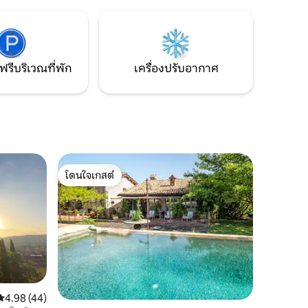
จุดเริ่มต้นที่เหมาะสำหรับการสำรวจความ
โอวานนี 1
งามทางธรรมชาติและวัฒนธรรมโดยรอบ
และเงียบ
ีเขียวขนาด
ฟรีบริเวณที่พัก
เครื่องปรับอากาศ
โดนใจเกสต์
โดนใจเกสต์
คะแนนเฉลี่ย 4.98 จาก 5, 44 รีวิว
4.98 (44)