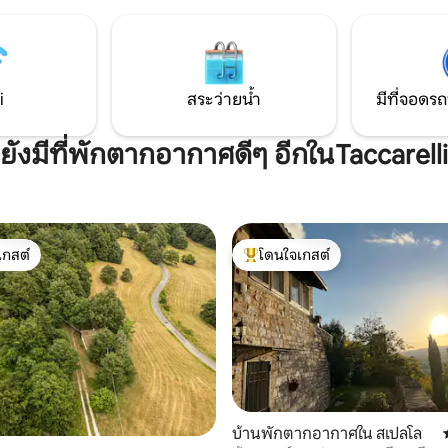
 และห้องนอน 3 ห้อง ห้องหนึ่งมี
จากใจกลางหมู่บ้านเพนนา ซาน จิ
นตัว บริการให้เช่าที่พักแก่นักท่อง
กิโลเมตร อยู่ในทำเลที่มีแสงแดด
ม่ใช่ผู้ประกอบการ โดยไม่มีบริการ
สงบ ล้อมรอบด้วยสวนและพื้นที่ส
ใหญ่
i
สระว่ายน้ำ
มีที่จอดรถ
ยังมีที่พักตากอากาศดีๆ อีกในTaccarelli
เกสต์
โดนใจเกสต์
์ที่สุด
โดนใจเกสต์ที่สุด
บ้านพักตากอากาศใน สเปลโล