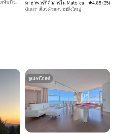
เห็นทิวท์
คาซาพาร์ทิคิวลาร์ใน Matelica
คะแนนเฉลี่ย 4.88 จาก 5,
4.88 (25)
ฉันสว่างไสวด้วยความยิ่งใหญ่
ซูเปอร์โฮสต์
ซูเปอร์โฮสต์