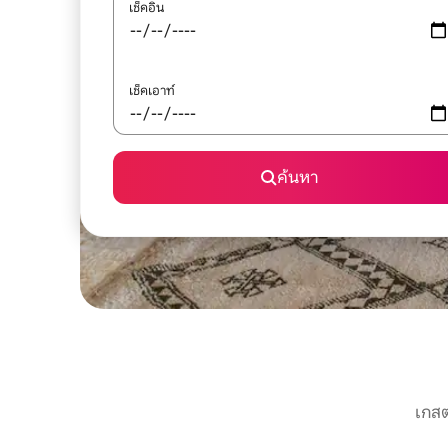
เช็คอิน
เช็คเอาท์
ค้นหา
เกสต