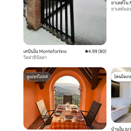
ชาเลต์ใน
ชาเลต์มอน
ในอุทยาน
เคบินใน Montefortino
คะแนนเฉลี่ย 4.99 จาก 5, 
4.99 (80)
วิลล่าซิบิลลา
ซูเปอร์โฮสต์
โดนใจเกส
ซูเปอร์โฮสต์
โดนใจเกส
บ้านใน เ