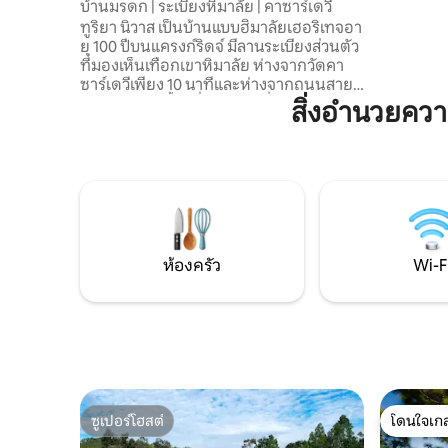
บ้านมรดก | ระเบียงหิมาลัย | คาซาร์เดวี
หิมาลัย ด
ทูริยา นิวาส เป็นบ้านแบบฮิมาลัยเฮอริเทจอา
หิมาลัยอั
ยุ 100 ปีบนแครงก์ริดจ์ มีลานระเบียงส่วนตัว
ธรรมชาติร
ที่มองเห็นเทือกเขาหิมาลัย ห่างจากวัดคา
พื้นที่ที่
ซาร์เดวีเพียง 10 นาทีและห่างจากถนนสาย
และจิตวิ
หลัก 1 นาที ครั้งหนึ่งเคยเป็นที่พำนักของ
สิ่งอำนวยคว
ธรรมชาติ
Sunyata Baba ผู้ตั้งชื่อที่นี่ว่า “Turiya” ซึ่ง
หมายถึงสภาวะที่สี่ของจิตสำนึก ล้อมรอบ
ด้วยคาเฟ่และมีอาหารพาหาดีโฮมเมดอยู่
ใกล้เคียง เหมาะสำหรับการเข้าพักที่สงบ * มี
เซสชั่นสุขภาพสมบูรณ์แบบในวันอาทิตย์ให้
เลือก ทั้งการเดินป่า การเคลื่อนไหว/การยืด
กล้ามเนื้อ การฟื้นฟู และคำแนะนำด้านการ
ออกกำลังกาย (มีค่าใช้จ่ายเพิ่มเติม)
ห้องครัว
Wi-F
ซูเปอร์โฮสต์
โดนใจเกส
ซูเปอร์โฮสต์
โดนใจเกส