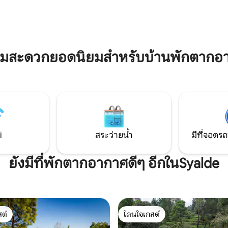
ทั้งหมดและมีวิวที่น่าตื่นตาตื่น
ื่มด่ำกับความงามของเทือกเขา
เขาและหุบเขา ลานชั้น G และ 1 ชั
นงดงาม เป็นหนึ่งเดียวกับ
สำหรับการอ่านหนังสือชาและเครื
อบตัวคุณ! ยินดีต้อนรับสู่ซูลสเปซ
เย็นตามอัธยาศัย
ออกแบบมาเพื่อฟื้นฟูร่างกาย จิตใจ
ญญาณของคุณให้ใกล้ชิดกับ
ามสะดวกยอดนิยมสำหรับบ้านพักตากอ
i
สระว่ายน้ำ
มีที่จอดรถ
ยังมีที่พักตากอากาศดีๆ อีกในSyalde
ต์
โดนใจเกสต์
ต์
โดนใจเกสต์