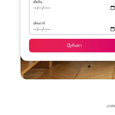
เช็คอิน
เช็คเอาท์
ค้นหา
เกสต