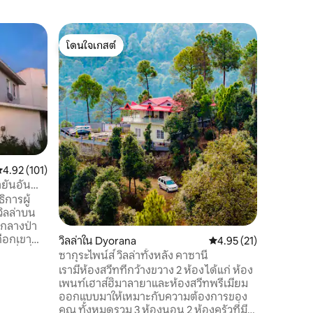
คอทเทจใน
โดนใจเกสต์
โดนใจเก
Tathastu 
โดนใจเกสต์
โดนใจเก
นิยามใหม่
Tathastu (
อยู่ในสภ
เงียบ มีว
รายล้อมไป
พักที่เงี
ที่นี่อยู
ประชากรอา
ต้องการส
ะแนนเฉลี่ย 4.92 จาก 5, 101 รีวิว
4.92 (101)
การเดินป่
ายันอัน
และผ่อนค
ิการผู้
Tathastu
ิลล่าบน
สงบท่ามก
ามกลางป่า
แปลกใหม่
ทือกเขา
รบกวน
วิลล่าใน Dyorana
คะแนนเฉลี่ย 4.95 จาก 5,
4.95 (21)
ึ่งที่มีผู้
ซากุระไพน์ส์ วิลล่าทั้งหลัง คาซานี
ุกวัน พ่อ
เรามีห้องสวีทที่กว้างขวาง 2 ห้อง ได้แก่ ห้อง
 จาก 2 ชั้น
เพนท์เฮาส์ฮิมาลายาและห้องสวีทพรีเมียม
พร้อมห้อง
ออกแบบมาให้เหมาะกับความต้องการของ
่เป็นกระจก
คุณ ทั้งหมดรวม 3 ห้องนอน 2 ห้องครัวที่มี