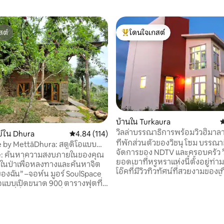
สต์
โดนใจเกสต์
สต์
โดนใจเกสต์ที่สุด
บ้านใน Turkaura
ค
วิลล่าบรรณาธิการพร้อมวิวฮิมาล
์ใน Dhura
คะแนนเฉลี่ย 4.84 จาก 5, 114 รีวิว
4.84 (114)
งดงาม
ที่พักส่วนตัวของวิชนุ โซม บรรณาธ
 by MettāDhura: สตูดิโอแบบ
จัดการของ NDTV และครอบครัว ว
์ชนบท
e: ค้นหาความสงบภายในของคุณ
ยอดเขาที่หรูหราแห่งนี้ตั้งอยู่ท่
ปในป่าเพื่อหลงทางและค้นหาจิต
โอ๊คที่มีวิวทิวทัศน์ที่สวยงามของเ
 มูอร์ SoulSpace
Trishul-Nanda Devi เป็นสวรรค์ชิ้นหน
โอแบบเปิดขนาด 900 ตารางฟุตที่
ดูแลที่ยอดเยี่ยมตลอด 24 ชั่วโมงท
ัสดุที่ยั่งยืนในท้องถิ่น ผสมผสาน
ครัวเต็มเวลาที่ยอดเยี่ยม และ WiFi
รมคูมาโอนีที่ทันสมัยและแบบ
มีห้องนอน 3 ห้องมีห้องน้ำในตัว
, 6 รีวิว
แต่งตัวและห้องน้ำ ห้องนอนใหญ
บความเงียบสงบของเทือกเขา