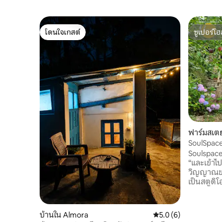
โดนใจเกสต์
ซูเปอร์โฮ
โดนใจเกสต์
ซูเปอร์โฮ
ฟาร์มสเตย
SoulSpace
เปิดสไตล
Soulspac
“และเข้าไ
วิญญาณของฉัน” –จอห์น
เป็นสตูดิ
สร้างด้วยว
สถาปัตยกร
ดั้งเดิม เหมาะสำหรับกลุ่มที่สนิทกัน 4 คน
บ้านใน Almora
คะแนนเฉลี่ย 5.0 จาก 5
5.0 (6)
ดื่มด่ำกั