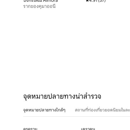
บังกะโลใน Almora
คะแนนเฉลี่ย 4.91 จาก 5, 
4.91 (57)
เงียบสงบ 
รากของคุมาออนี
จุดหมายปลายทางน่าสำรวจ
จุดหมายปลายทางใกล้ๆ
สถานที่ท่องเที่ยวยอดนิยมในล
คุรุคราม
เดราดูน