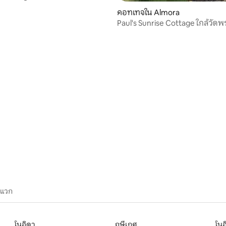
57 รีวิว
วิวสวยงาม
คอทเทจใน Almora
Paul's Sunrise Cottage ใกล้วัดพ
อัลโมรา
ะแวก
โนอิดา
ฤษีเกศ
โนอ