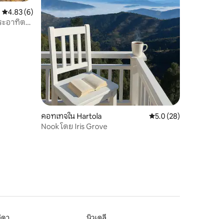
คะแนนเฉลี่ย 4.83 จาก 5, 6 รีวิว
4.83 (6)
ระอาทิตย์
คอทเทจใน Hartola
คะแนนเฉลี่ย 5.0 จาก 5,
5.0 (28)
Nook โดย Iris Grove
ิดา
นิวเดลี