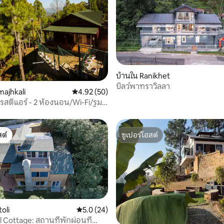
, 3 รีวิว
บ้านใน Ranikhet
บิลว์พาทราวิลลา
majhkali
คะแนนเฉลี่ย 4.92 จาก 5, 50 รีวิว
4.92 (50)
รสติแอร์ - 2 ห้องนอน/Wi-Fi/รูม
ร์บีคิว
ต์
ซูเปอร์โฮสต์
ต์
ซูเปอร์โฮสต์
toli
คะแนนเฉลี่ย 5.0 จาก 5, 24 รีวิว
5.0 (24)
Cottage: สถานที่พักผ่อนที่