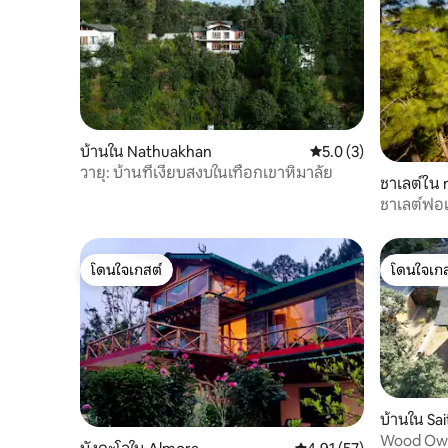
บ้านใน Nathuakhan
คะแนนเฉลี่ย 5.0 จาก 5
5.0 (3)
วายุ: บ้านที่เงียบสงบในเทือกเขาหิมาลัย
ชาเลต์ใน 
ชาเลต์ฟอเ
เซอร์วิส/บา
โดนใจเกสต์
โดนใจเกส
โดนใจเกสต์
โดนใจเกส
บ้านใน Sai
Wood Owl 