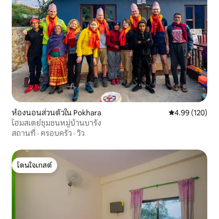
ห้องนอนส่วนตัวใน Pokhara
คะแนนเฉลี่ย 4.9
4.99 (120)
โฮมสเตย์ชุมชนหมู่บ้านบารัง
สถานที่
·
ครอบครัว
·
วิว
โดนใจเกสต์
โดนใจเกสต์