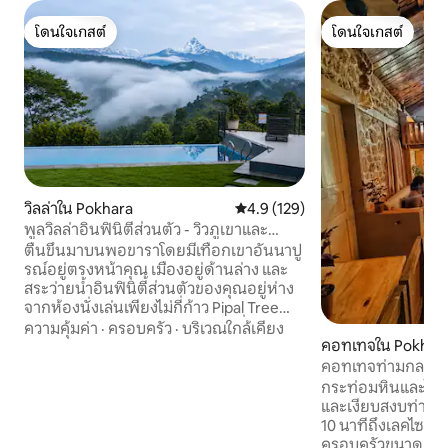
โดนใจเกสต์
โดนใจเกสต์
โดนใจเกสต์
โดนใจเกสต์
วิลล่าใน Pokhara
คะแนนเฉลี่ย 4.9 จาก 5, 129 รีวิว
4.9 (129)
พูลวิลล่าอินฟินิตี้ส่วนตัว - วิวภูเขาและ
ทะเลสาบ
ตื่นขึ้นมาบนพอขาราโดยมีเทือกเขาอันนาปู
รณ์อยู่ตรงหน้าคุณ เมืองอยู่ด้านล่าง และ
สระว่ายน้ำอินฟินิตี้ส่วนตัวของคุณอยู่ห่าง
จากห้องนั่งเล่นเพียงไม่กี่ก้าว Pipal Tree
Mountain Villa เป็นวิลล่ารูปตัว A ที่อบอุ่น
ความคุ้มค่า
·
ครอบครัว
·
บริเวณใกล้เคียง
ออกแบบมาสำหรับครอบครัว คู่รัก หรือกลุ่ม
คอทเทจใน Pokhar
เล็กๆ ที่ต้องการพักผ่อน สานสัมพันธ์กันอีก
คอทเทจท่ามกลางธรร
ครั้ง และเพลิดเพลินกับด้านที่เงียบสงบกว่า
กระท่อมหินและไม้สไ
ของโปคารา วิลล่าอยู่บนเนินเขาเพียง 15
และเงียบสงบท่ามก
นาทีจากความคึกคักของโปคารา ทันสมัย
10 นาทีถึงเลคไซด์ เ
สะอาดหมดจด และดูแลโดยครอบครัวที่
ครอบครัวขนาดเล็