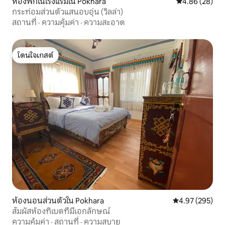
ห้องพักในโรงแรมใน Pokhara
คะแนนเฉลี่ย 4.
4.86 (28)
กระท่อมส่วนตัวแสนอบอุ่น (วิลล่า)
สถานที่
·
ความคุ้มค่า
·
ความสะอาด
โดนใจเกสต์
โดนใจเกสต์
ห้องนอนส่วนตัวใน Pokhara
คะแนนเฉลี่ย 4.9
4.97 (295)
สัมผัสห้องทิเบตที่มีเอกลักษณ์
ความคุ้มค่า
·
สถานที่
·
ความสบาย