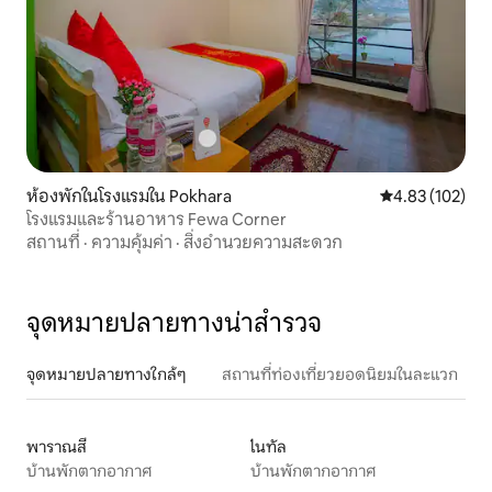
ห้องพักในโรงแรมใน Pokhara
คะแนนเฉลี่ย 4.8
4.83 (102)
โรงแรมและร้านอาหาร Fewa Corner
สถานที่
·
ความคุ้มค่า
·
สิ่งอำนวยความสะดวก
จุดหมายปลายทางน่าสำรวจ
จุดหมายปลายทางใกล้ๆ
สถานที่ท่องเที่ยวยอดนิยมในละแวก
พาราณสี
ไนทัล
บ้านพักตากอากาศ
บ้านพักตากอากาศ