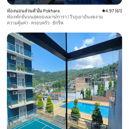
ห้องนอนส่วนตัวใน Pokhara
คะแนนเฉลี่ย 4.
4.97 (61)
ห้องพักชั้นบนสุดของเมาน์ทารา | วิวภูเขาอันงดงาม
ความคุ้มค่า
·
ครอบครัว
·
ซักรีด