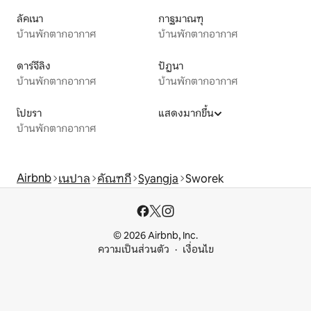
ลัคเนา
กาฐมาณฑุ
บ้านพักตากอากาศ
บ้านพักตากอากาศ
ดาร์จีลิง
ปัฏนา
บ้านพักตากอากาศ
บ้านพักตากอากาศ
โปขรา
แสดงมากขึ้น
บ้านพักตากอากาศ
Airbnb
เนปาล
คัณฑกี
Syangja
Sworek
© 2026 Airbnb, Inc.
ความเป็นส่วนตัว
เงื่อนไข