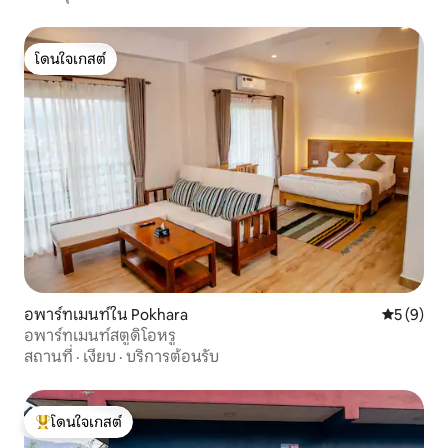
โดนใจเกสต์
โดนใจเกสต์
อพาร์ทเมนท์ใน Pokhara
คะแนนเฉลี่
5 (9)
อพาร์ทเมนท์สตูดิโอหรู
สถานที่
·
เงียบ
·
บริการต้อนรับ
โดนใจเกสต์
โดนใจเกสต์ที่สุด