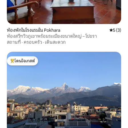
ห้องพักในโรงแรมใน Pokhara
คะแนนเฉลี่
5 (3)
ห้องสวีทวิวภูเขาพร้อมระเบียงขนาดใหญ่ – โปขรา
สถานที่
·
ครอบครัว
·
เดินสะดวก
โดนใจเกสต์
โดนใจเกสต์ที่สุด