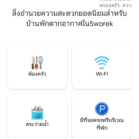
พยายามอย่างเต็มที่เพื่อช่วยเหลือ 🟥 สถาน
ที่ต้องการความเป็
ครอบครัว
·
ความคุ้
ที่พักผ่อนที่เงียบสงบ - ห้ามใช้ลำโพง/เปิด
คอทเทจตั้งอยู่บนป่าไ
สิ่งอำนวยความสะดวกยอดนิยมสำหรับ
ดนตรีดัง
ด้านนอกประตู ลอฟ
บ้านพักตากอากาศในSworek
ควีนไซส์ชั้นหลักพร้
ใหญ่ห้องครัวเต็มร
ทีวีโซฟาเตียงเดี่ย
อากาศ Wi-Fi ความเร
สำหรับสัตว์เลี้ยงค
กันและสามีเป็นไกด์ท้
สำหรับการเดินป่า!
ห้องครัว
Wi-Fi
มีที่จอดรถฟรีบริเวณ
สระว่ายน้ำ
ที่พัก