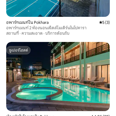
อพาร์ทเมนท์ใน Pokhara
คะแนนเฉลี่
5 (3)
อพาร์ทเมนท์ 2 ห้องนอนสไตล์โมเดิร์นในโปคารา
สถานที่
·
ความสะอาด
·
บริการต้อนรับ
ซูเปอร์โฮสต์
ซูเปอร์โฮสต์