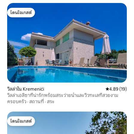
โดนใจเกสต์
โดนใจเกสต์
วิลล่าใน Kremenići
คะแนนเฉลี่ย 4.
4.89 (19)
วิลล่าเอลิซาที่น่ารักพร้อมสระว่ายน้ำและวิวทะเลที่สวยงาม
ครอบครัว
·
สถานที่
·
สระ
โดนใจเกสต์
โดนใจเกสต์