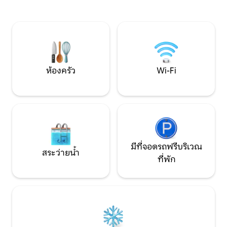
เมดิเตอร์เรเนียนเ
เครื่องปรับอากาศและระบบทำความร้อนใต้
สมัยรวมถึงห้องครัว
พื้นในทุกห้อง ตั้งอยู่ในหมู่บ้าน Žgombići ที่
เพลิดเพลินกับควา
มีเสน่ห์ไม่ไกลจากมาลินสกาบนเกาะ Krk
ที่น่าทึ่งแห่งนี้
ห้องครัว
Wi-Fi
มีที่จอดรถฟรีบริเวณ
สระว่ายน้ำ
ที่พัก