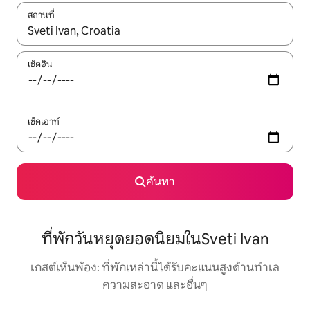
สถานที่
ใช้ลูกศรขึ้นลง หรือใช้การสัมผัสหรือปัด เพื่อสำรวจผลการค้นหา
เช็คอิน
เช็คเอาท์
ค้นหา
ที่พักวันหยุดยอดนิยมในSveti Ivan
เกสต์เห็นพ้อง: ที่พักเหล่านี้ได้รับคะแนนสูงด้านทำเล
ความสะอาด และอื่นๆ