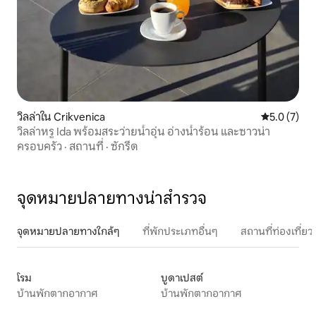
วิลล่าใน Crikvenica
คะแนนเฉลี่ย 
5.0 (7)
วิลล่าหรู Ida พร้อมสระว่ายน้ำอุ่น อ่างน้ำร้อน และซาวน่า
ครอบครัว
·
สถานที่
·
ซักรีด
จุดหมายปลายทางน่าสำรวจ
จุดหมายปลายทางใกล้ๆ
ที่พักประเภทอื่นๆ
สถานที่ท่องเที่
โรม
บูดาเปสต์
บ้านพักตากอากาศ
บ้านพักตากอากาศ