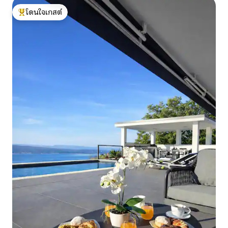
โดนใจเกสต์
โดนใจเกสต์ที่สุด