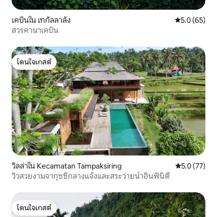
เคบินใน เทกัลลาลัง
คะแนนเฉลี่ย 5
5.0 (65)
สวรคานาเคบิน
โดนใจเกสต์
โดนใจเกสต์
วิลล่าใน Kecamatan Tampaksiring
คะแนนเฉลี่ย 5
5.0 (77)
วิวสวยงามจากุซซี่กลางแจ้งและสระว่ายน้ำอินฟินิตี้
โดนใจเกสต์
โดนใจเกสต์