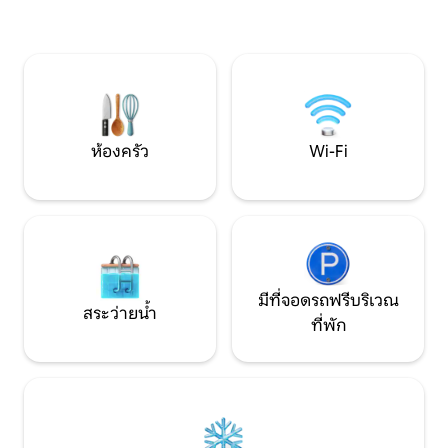
พื้นป่า จึงให้คุณได้ดื่มด่ำกับธรรมชาติอย่าง
ในห้องครัวกลางแจ้ง ที่พักเล็กๆแห่งนี้
กว้างขวางแต่เป็นส่วนตัว Wood สร้างจากไม้
ประสบการณ์ที่ยิ่ง
รีไซเคิลและได้รับแรงบันดาลใจจากทฤษฎี
ลงตัวระหว่างความ
ธาตุทั้งห้าของจีน โดยเป็นตัวแทนของการ
สถานที่ที่เหมาะสำ
เติบโต การขยายตัว และการเชื่อมต่อกับ
แมนติกหรือการพักผ
พลังงานแห่งชีวิตของโลก
อัญมณีแห่งนี้และใ
เคบินบาหลี!
ห้องครัว
Wi-Fi
มีที่จอดรถฟรีบริเวณ
สระว่ายน้ำ
ที่พัก