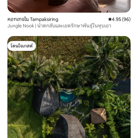
คอทเทจใน Tampaksiring
คะแนนเฉลี่ย 4.
4.95 (96)
Jungle Nook | น้ำตกลับและเขตรักษาพันธุ์ในหุบเขา
โดนใจเกสต์
โดนใจเกสต์