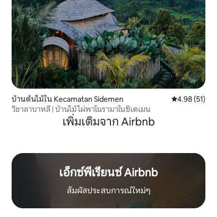
บ้านต้นไม้ใน Kecamatan Sidemen
คะแนนเฉลี่ย 4.
4.98 (51)
วิชาลาบาหลี | บ้านไม้ไผ่พาโนรามาในซิเดเมน
เพิ่มเติมจาก Airbnb
เอ็กซ์พีเรียนซ์ Airbnb
สัมผัสประสบการณ์ใหม่ๆ