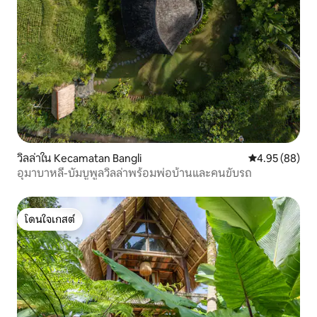
วิลล่าใน Kecamatan Bangli
คะแนนเฉลี่ย 4.
4.95 (88)
อุมาบาหลี-บัมบูพูลวิลล่าพร้อมพ่อบ้านและคนขับรถ
โดนใจเกสต์
โดนใจเกสต์