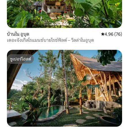
บ้านใน อูบุด
คะแนนเฉลี่ย 4.
4.96 (76)
เดอะจังเกิลโรแมนซ์บายไรซ์ฟิลด์ – วิลล่าในอูบุด
ซูเปอร์โฮสต์
ซูเปอร์โฮสต์