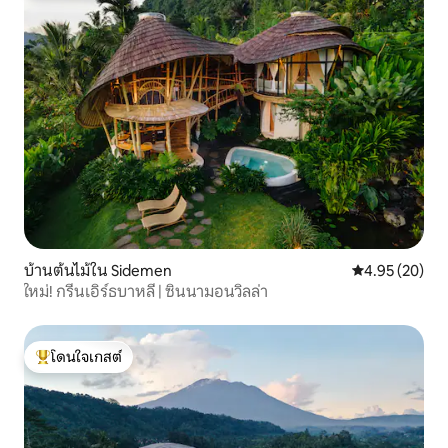
บ้านต้นไม้ใน Sidemen
คะแนนเฉลี่ย 4.
4.95 (20)
ใหม่! กรีนเอิร์ธบาหลี | ซินนามอนวิลล่า
โดนใจเกสต์
โดนใจเกสต์ที่สุด