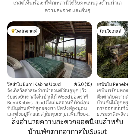
เกสต์เห็นพ้อง: ที่พักเหล่านี้ได้รับคะแนนสูงด้านทำเล
ความสะอาด และอื่นๆ
โดนใจเกสต์
โดนใจเกสต์
โดนใจเกสต์ที่สุด
โดนใจเกสต์
วิลล่าใน Bumi Kabins Ubud
คะแนนเฉลี่ย 5.0 จาก 5, 15 รีวิว
5.0 (15)
เคบินใน Penebel
จังเกิลวิลล่าสระว่ายน้ำส่วนตัวในอูบุด | วิว
เคบินพร้อมหอต์ทับ 
หุบเขากว้างใหญ่
แบบขั้นบันไดของยู
รับแรงบันดาลใจในบ้านไม้ Wood ของเราที่
ดื่มด่ำกับความเงี
Bumi Kabins Ubud ซึ่งเป็นสถานที่พักผ่อน
บ้านต้นไม้สุดหรูใ
ที่เป็นส่วนตัวที่สุดของเรา มีหนึ่งห้องนอน
การออกแบบที่ผสม
และตั้งอยู่ลึกและต่ำในหุบเขาบนพื้นที่ของ
ธรรมชาติเพลิดเพลินไ
ที่พัก วู้ดมีสระว่ายน้ำอินฟินิตี้ส่วนตัว
ใจแบบพาโนรามาจากเ
สิ่งอำนวยความสะดวกยอดนิยมสำหรับ
อ่างอาบน้ำสำหรับ 2 คน สวนส่วนตัวกว้าง
มาพบกับสถานที่ท่อง
บ้านพักตากอากาศในSusut
ขวาง และวิวหุบเขาป่าไม่มีสิ่งกีดขวางจาก
คลายบนระเบียงที่