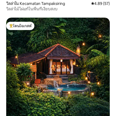
วิลล่าใน Kecamatan Tampaksiring
คะแนนเฉลี่ย 4.
4.89 (57)
วิลล่าไม้ไผ่แท้ในพื้นที่เงียบสงบ
โดนใจเกสต์
โดนใจเกสต์ที่สุด