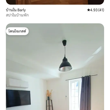
บ้านใน Barly
คะแนนเฉลี่ย 4.
4.93 (41)
สปาในบ้านพัก
โดนใจเกสต์
โดนใจเกสต์