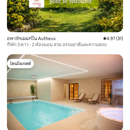
อพาร์ทเมนท์ใน Autheux
คะแนนเฉลี่ย 4.
4.97 (31)
ที่พัก 3 ดาว - 2 ห้องนอน สวน ธรรมชาติและความสงบ
โดนใจเกสต์
โดนใจเกสต์