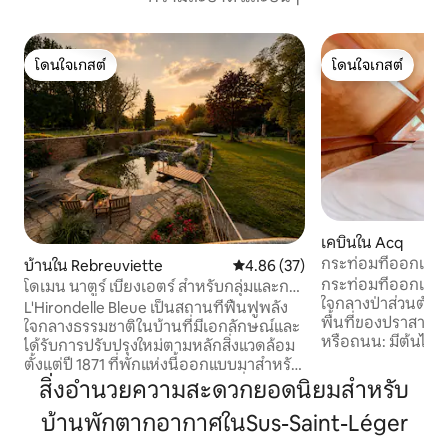
โดนใจเกสต์
โดนใจเกสต์
โดนใจเกสต์
โดนใจเกสต์
เคบินใน Acq
กระท่อมที่ออกแบ
บ้านใน Rebreuviette
คะแนนเฉลี่ย 4.86 จาก 5, 37 รีวิว
4.86 (37)
ป่าของชาโต
กระท่อมที่ออกแบบม
โดเมน นาตูร์ เบียงเอตร์ สำหรับกลุ่มและการ
ใจกลางป่าส่วนตัวข
พักผ่อน
L'Hirondelle Bleue เป็นสถานที่ฟื้นฟูพลัง
พื้นที่ของปราสาทปี 1
ใจกลางธรรมชาติในบ้านที่มีเอกลักษณ์และ
หรือถนน: มีต้นไม้ท
ได้รับการปรับปรุงใหม่ตามหลักสิ่งแวดล้อม
ความเงียบสงบ และ
ตั้งแต่ปี 1871 ที่พักแห่งนี้ออกแบบมาสำหรับ
ตร.ม. เพื่อให้คุณได้
การเข้าพักเป็นกลุ่ม การพักผ่อนเพื่อสุขภาพ
สิ่งอำนวยความสะดวกยอดนิยมสำหรับ
จรดค่ำ ห่างจากอาร์
และช่วงเวลาแห่งการเชื่อมโยงกันใหม่ โดยมี
ลล์หรือโกต ดอปาล์ 1 ชั่วโมง ก
บ้านพักตากอากาศในSus-Saint-Léger
สระว่ายน้ำธรรมชาติ สปา ซาวน่าบำบัด
การออกแบบมาให้เป
พื้นที่กว้างขวางที่สว่าง และบรรยากาศที่