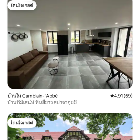
โดนใจเกสต์
โดนใจเกสต์
บ้านใน Camblain-l'Abbé
คะแนนเฉลี่ย 4.
4.91 (69)
บ้านที่มีเสน่ห์ หินสีขาว สปาจากุซซี่
โดนใจเกสต์
โดนใจเกสต์