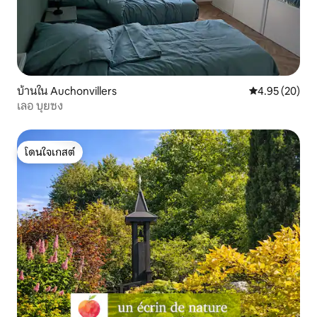
บ้านใน Auchonvillers
คะแนนเฉลี่ย 4.
4.95 (20)
เลอ บุยซง
โดนใจเกสต์
โดนใจเกสต์