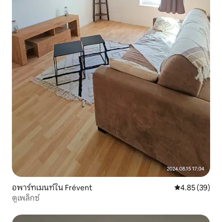
อพาร์ทเมนท์ใน Frévent
คะแนนเฉลี่ย 4.
4.85 (39)
ดูเพล็กซ์