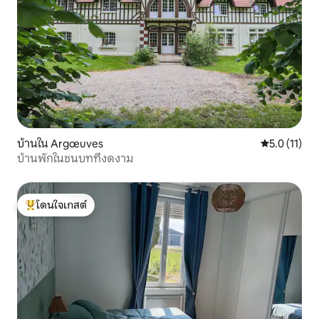
บ้านใน Argœuves
คะแนนเฉลี่ย 5
5.0 (11)
บ้านพักในชนบทที่งดงาม
โดนใจเกสต์
โดนใจเกสต์ที่สุด