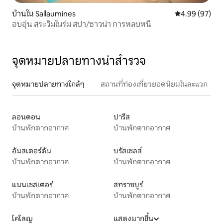
บ้านใน Sallaumines
คะแนนเฉลี่ย 4.
4.99 (97)
อบอุ่น สระวิมในร่ม สปา/ซาวน่า การหลบหนี
จุดหมายปลายทางน่าสำรวจ
จุดหมายปลายทางใกล้ๆ
สถานที่ท่องเที่ยวยอดนิยมในละแวก
ลอนดอน
ปารีส
บ้านพักตากอากาศ
บ้านพักตากอากาศ
อัมสเตอร์ดัม
บรัสเซลส์
บ้านพักตากอากาศ
บ้านพักตากอากาศ
แมนเชสเตอร์
สทราซบูร์
บ้านพักตากอากาศ
บ้านพักตากอากาศ
โคโลญ
แสดงมากขึ้น