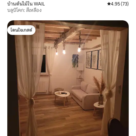
บ้านต้นไม้ใน WAIL
คะแนนเฉลี่ย 4.
4.95 (73)
บลูบิโคก: สีเหลือง
โดนใจเกสต์
โดนใจเกสต์