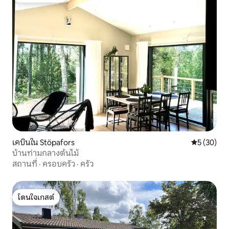
เคบินใน Stöpafors
คะแนนเฉลี่ย
5 (30)
บ้านท่ามกลางต้นไม้
สถานที่
·
ครอบครัว
·
ครัว
โดนใจเกสต์
โดนใจเกสต์