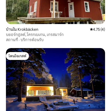
บ้านใน Krokbäcken
คะแนนเฉลี่ย 4
4.75 (4)
บยอร์กฮูลต์, โครกเบเกน, เกรสมาร์ก
สถานที่
·
บริการต้อนรับ
โดนใจเกสต์
โดนใจเกสต์