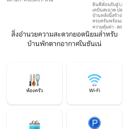
ผ้าปูที่นอนและอื่นๆ 
ยินดีต้อนรับสู่ Lil
อ่างล้างหน้า ตู้กาแฟ เครื่องชงกาแฟ
เคบินสะอาด ปลอดบุหร
ไมโครเวฟ และเตา ยังมีตู้เย็นและตู้แช่แข็ง
บ้านหลังนี้สร้างขึ้
ด้วย ห้องน้ำพร้อมโถสุขภัณฑ์และที่อาบน้ำ
ครบครันพร้อมเครื่อ
และซาวน่าอยู่ติดกัน เฉลียงหันหน้าไปทาง
เย็น/ตู้แช่แข็ง และเ
ทิศใต้ เดินสามนาทีถึงท่าเรือริมทะเลสาบฟริ
ความคุ้มค่า
·
สถานที
และผ้าขนหนูสะอาด
เคนที่คุณสามารถว่ายน้ำได้ ระยะทาง: ซันนี
สิ่งอำนวยความสะดวกยอดนิยมสำหรับ
พัก นอกจากนี้ยังม
สกีและจักรยาน 14 กม. ซอมมาร์แลนด์ 6
บ้านพักตากอากาศในซันเน่
น้ำยาซักผ้ารวมถึ
กม. มาร์บากา 15 กม. รอตเทอร์นอสปาร์ค
สะอาด คอทเทจมีดา
8.5 กม. โรงละคร 8.5 กม. สนามกอล์ฟ 8 กม.
ทิศใต้พร้อมเฟอร์น
และบาร์บีคิว พื้นที่หญ้าใ
อยู่ใกล้กับซันน์ซัม
อาหารและสถานที่ท่
เทศบาล
ห้องครัว
Wi-Fi