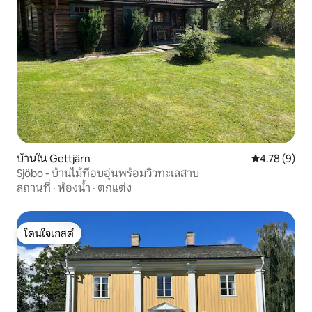
บ้านใน Gettjärn
คะแนนเฉลี่ย 4
4.78 (9)
Sjöbo - บ้านไม้ที่อบอุ่นพร้อมวิวทะเลสาบ
สถานที่
·
ห้องน้ำ
·
ตกแต่ง
โดนใจเกสต์
โดนใจเกสต์