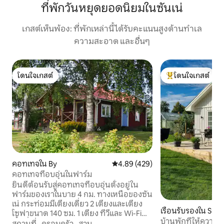
ที่พักวันหยุดยอดนิยมในซันเน่
เกสต์เห็นพ้อง: ที่พักเหล่านี้ได้รับคะแนนสูงด้านทำเล
ความสะอาด และอื่นๆ
โดนใจเกสต์
โดนใจเกสต์
โดนใจเกสต์
โดนใจเกสต์ที่สุด
คอทเทจใน By
คะแนนเฉลี่ย 4.89 จาก 5, 429 รีวิว
4.89 (429)
คอทเทจที่อบอุ่นในฟาร์ม
ยินดีต้อนรับสู่คอทเทจที่อบอุ่นตั้งอยู่ใน
ฟาร์มของเราในบาย 4 กม. ทางเหนือของซัน
เน่ กระท่อมมีเตียงเดี่ยว 2 เตียงและเตียง
เรือนรับรองใน Sun
โซฟาขนาด 140 ซม. 1 เตียง ทีวีและ Wi-Fi
บ้านพักที่ให้ความรู
พื้นที่รับประทานอาหาร ห้องครัวพร้อมห้อง
สถานที่
·
ครอบครัว
·
สวน