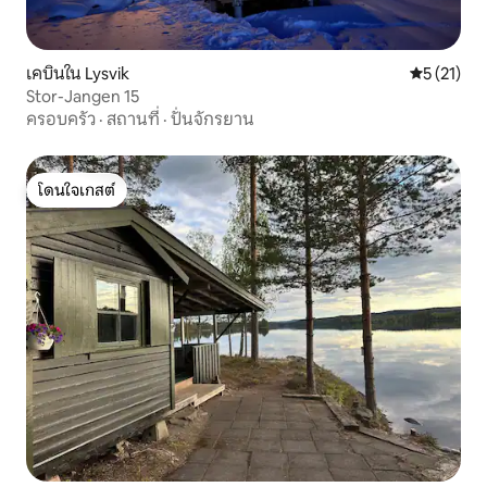
เคบินใน Lysvik
คะแนนเฉลี่ย
5 (21)
Stor-Jangen 15
ครอบครัว
·
สถานที่
·
ปั่นจักรยาน
โดนใจเกสต์
โดนใจเกสต์