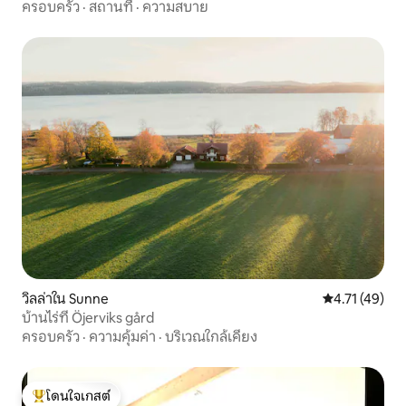
ครอบครัว
·
สถานที่
·
ความสบาย
วิลล่าใน Sunne
คะแนนเฉลี่ย 4.
4.71 (49)
บ้านไร่ที่ Öjerviks gård
ครอบครัว
·
ความคุ้มค่า
·
บริเวณใกล้เคียง
โดนใจเกสต์
โดนใจเกสต์ที่สุด