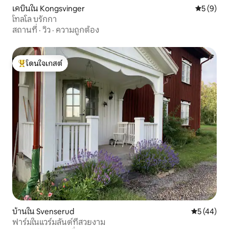
เคบินใน Kongsvinger
คะแนนเฉลี่
5 (9)
โทลโล บรักกา
สถานที่
·
วิว
·
ความถูกต้อง
โดนใจเกสต์
โดนใจเกสต์ที่สุด
บ้านใน Svenserud
คะแนนเฉลี่ย
5 (44)
ฟาร์มในแวร์มลันด์ที่สวยงาม