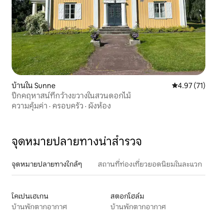
บ้านใน Sunne
คะแนนเฉลี่ย 4.
4.97 (71)
ปีกคฤหาสน์ที่กว้างขวางในสวนดอกไม้
ความคุ้มค่า
·
ครอบครัว
·
ผังห้อง
จุดหมายปลายทางน่าสำรวจ
จุดหมายปลายทางใกล้ๆ
สถานที่ท่องเที่ยวยอดนิยมในละแวก
โคเปนเฮเกน
สตอกโฮล์ม
บ้านพักตากอากาศ
บ้านพักตากอากาศ