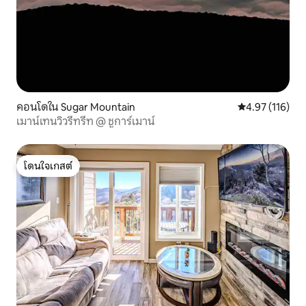
คอนโดใน Sugar Mountain
คะแนนเฉลี่ย 4.9
4.97 (116)
เมาน์เทนวิวรีทรีท @ ชูการ์เมาน์
โดนใจเกสต์
โดนใจเกสต์