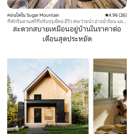
คอนโดใน Sugar Mountain
คะแนนเฉลี่ย 4.
4.96 (26)
ที่พักริมลานสกีที่ปรับปรุงใหม่ มีวิว สระว่ายน้ำ อ่างน้ำร้อน และ
ซาวน่า
สะดวกสบายเหมือนอยู่บ้านในราคาต่อ
เดือนสุดประหยัด