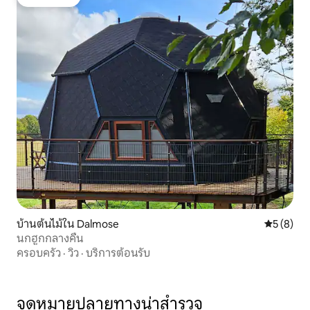
โดนใจเกสต์
บ้านต้นไม้ใน Dalmose
คะแนนเฉลี่
5 (8)
นกฮูกกลางคืน
ครอบครัว
·
วิว
·
บริการต้อนรับ
จุดหมายปลายทางน่าสำรวจ