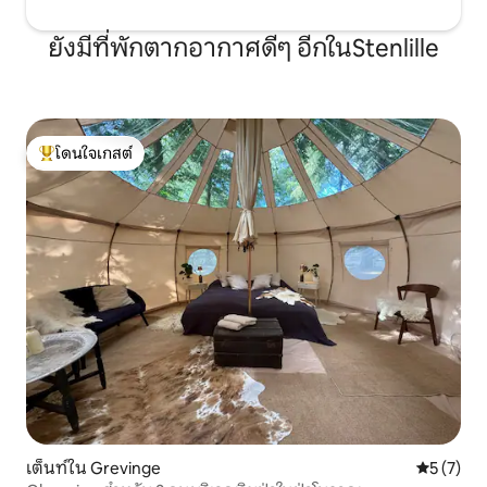
ยังมีที่พักตากอากาศดีๆ อีกในStenlille
โดนใจเกสต์
โดนใจเกสต์ที่สุด
เต็นท์ใน Grevinge
คะแนนเฉลี่
5 (7)