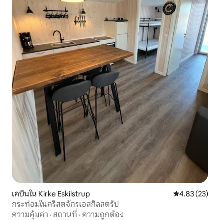
เคบินใน Kirke Eskilstrup
คะแนนเฉลี่ย 4.
4.83 (23)
กระท่อมในคริสตจักรเอสกิลสตรัป
ความคุ้มค่า
·
สถานที่
·
ความถูกต้อง