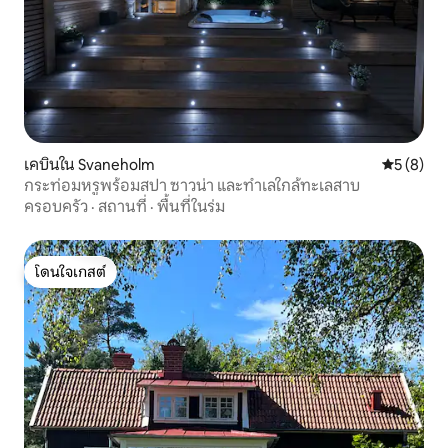
เคบินใน Svaneholm
คะแนนเฉลี่
5 (8)
กระท่อมหรูพร้อมสปา ซาวน่า และทำเลใกล้ทะเลสาบ
ครอบครัว
·
สถานที่
·
พื้นที่ในร่ม
โดนใจเกสต์
โดนใจเกสต์