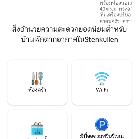
เมกะบิต
พร้อมห้องนอนแบ
อาบน้ำ/อ่างอาบน้ำ • เครื่องซักผ้า/เครื่อง
40 ตร.ม. พระอาทิ
อบผ้า • ผ้าปูที่นอน/ผ้าเช็ดตัว • ที่นอน
วัน เครื่องปรับอากาศ ห่างจากทะเลสาบ
เมมโมรี่โฟม • 2 จักรยานช่วงฤดูร้อน • เตียง
ประมาณ 330 เมตร
ครอบครัว
·
ความคุ้
อาบแดด 2 เตียง • เตาผิง • ฝักบัวอาบน้ำ
ท่าเทียบเรือได้ แ
สิ่งอำนวยความสะดวกยอดนิยมสำหรับ
กลางแจ้งที่ใช้ความร้อนจากแสงอาทิตย์
พื้นที่ว่ายน้ำพร
บ้านพักตากอากาศในStenkullen
น้ำ ที่ใจกลางเมือง มีความเป็นไปได้ที่จะเช่า
เรือคายัคหรือ SUP ที่จอดรถและ WI-FI ฟรี
เตียงขนาด 160 ซม.
เตียงโซฟา 140 ซม. ใ
ขนาด 65 นิ้วพร้อม
และ Playstation 4 
ห้องใต้หลังคา เดิ
สถานีรถไฟ Floda
ห้องครัว
Wi-Fi
มีที่จอดรถฟรีบริเวณ