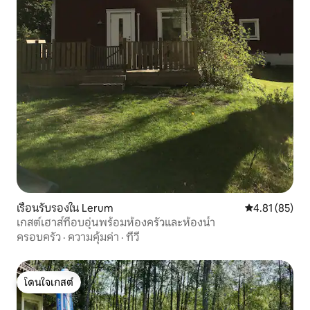
เรือนรับรองใน Lerum
คะแนนเฉลี่ย 4.
4.81 (85)
เกสต์เฮาส์ที่อบอุ่นพร้อมห้องครัวและห้องน้ำ
ครอบครัว
·
ความคุ้มค่า
·
ทีวี
โดนใจเกสต์
โดนใจเกสต์