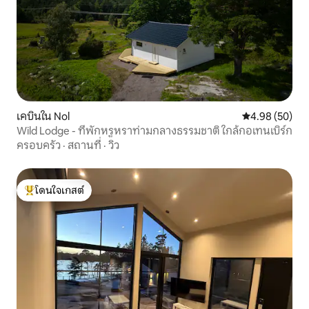
เคบินใน Nol
คะแนนเฉลี่ย 4.
4.98 (50)
Wild Lodge - ที่พักหรูหราท่ามกลางธรรมชาติ ใกล้กอเทนเบิร์ก
ครอบครัว
·
สถานที่
·
วิว
โดนใจเกสต์
โดนใจเกสต์ที่สุด