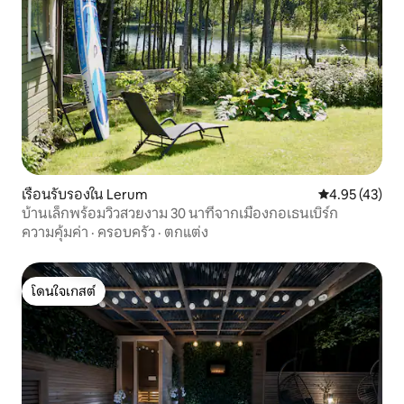
เรือนรับรองใน Lerum
คะแนนเฉลี่ย 4.
4.95 (43)
บ้านเล็กพร้อมวิวสวยงาม 30 นาทีจากเมืองกอเธนเบิร์ก
ความคุ้มค่า
·
ครอบครัว
·
ตกแต่ง
โดนใจเกสต์
โดนใจเกสต์