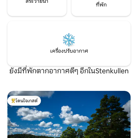
สระว่ายน้ำ
ที่พัก
เครื่องปรับอากาศ
ยังมีที่พักตากอากาศดีๆ อีกในStenkullen
โดนใจเกสต์
โดนใจเกสต์ที่สุด