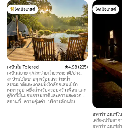
โดนใจเกสต์
โดนใจเกสต์
โดนใจเกสต์ที่สุด
โดนใจเกสต์
เคบินใน Tollered
คะแนนเฉลี่ย 4.98 จาก 5, 225 รีวิว
4.98 (225)
เคบินสบาย ๆ/สระว่ายน้ำธรรมชาติ/อ่างน้ำ
ร้อน/ใกล้กอเธนเบิร์ก
🌿 บ้านไม้สบายๆ พร้อมสระว่ายน้ำ
ธรรมชาติและแกลมปิ้งใกล้กอเธนเบิร์ก
เหมาะอย่างยิ่งสำหรับครอบครัว เพื่อน และ
คู่รักที่ชื่นชอบธรรมชาติและความสะดวก
สบาย • ห้องครัวพร้อมอุปกรณ์ครบครัน •
สถานที่
·
ความคุ้มค่า
·
บริการต้อนรับ
อ่างน้ำร้อนที่ใช้ไฟฟืน • ยินดีต้อนรับสัตว์
เลี้ยง • เต็นท์แกลมป์ปิ้ง 25 ตร.ม. • สวน
อพาร์ทเมนท์ใน Flo
ขนาดใหญ่ • ลานบ้านมีหลังคา • เครื่องปรับ
เครื่องปรับอากาศ 
อากาศ+ เครื่องทำความร้อนใต้พื้น • WIFI •
ฟรีและบริการทำคว
อพาร์ทเมนท์สำหรับผู
เตาบาร์บีคิวแก๊ส • NETFLIX/HBO • ฝักบัว