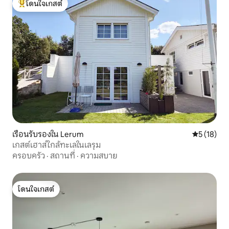
โดนใจเกสต์
โดนใจเกสต์ที่สุด
เรือนรับรองใน Lerum
คะแนนเฉลี่ย
5 (18)
เกสต์เฮาส์ใกล้ทะเลในเลรุม
ครอบครัว
·
สถานที่
·
ความสบาย
โดนใจเกสต์
โดนใจเกสต์