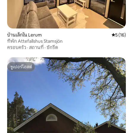
บ้านเล็กใน Lerum
คะแนนเฉลี่ย
5 (16)
ที่พัก Attefallshus Stamsjön
ครอบครัว
·
สถานที่
·
ซักรีด
ซูเปอร์โฮสต์
ซูเปอร์โฮสต์