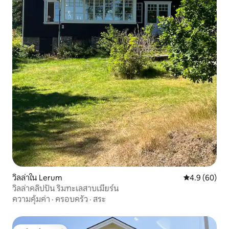
วิลล่าใน Lerum
คะแนนเฉลี่ย 4
4.9 (60)
วิลล่าคลิปปัน ริมทะเลสาบเมียร์น
ความคุ้มค่า
·
ครอบครัว
·
สระ