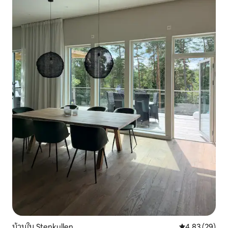
บ้านใน Stenkullen
คะแนนเฉลี่ย 4.
4.83 (29)