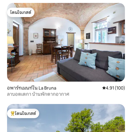
โดนใจเกสต์
โดนใจเกสต์
อพาร์ทเมนท์ใน La Bruna
คะแนนเฉลี่ย 4.9
4.91 (100)
ลาบอตเตกา บ้านพักตากอากาศ
โดนใจเกสต์
โดนใจเกสต์ที่สุด