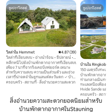
ซูเปอร์โฮสต์
ซูเปอร์โฮสต์
ซูเปอร์โฮสต์
ซูเปอร์โฮสต์
วิลล่าใน Hemmet
คะแนนเฉลี่ย 4.87 จาก 5, 39 รีวิว
4.87 (39)
วิลล่าที่เงียบสงบ • อ่างน้ำร้อน • ซิปลายน์ •
ใกล้ฟยอร์ด
หลีกหนีไปยังบ้านพักตากอากาศที่เงียบสงบ
บ้านใน Ringkobing
เพียง 7 นาทีจากริงเคอบิงฟยอร์ด เหมาะ
150 เมตรถึงทะเลเห
สำหรับความสงบ ความเป็นส่วนตัว และช่วง
และวิวที่สวยงาม
บ้านพักตากอากาศแท้
เวลาที่น่าจดจำในยูทแลนด์ตะวันตก ✓ บ้าน
ท่ามกลางเนินทราย 
ยาวที่มีเสน่ห์ 2 หลังสำหรับผู้เข้าพักสูงสุด 12
ครอบครัว
·
สถานที่
·
สิ่งอำนวยความสะดวก
ทะเลเหนือเพียง 150 
คน ✓ ที่พักส่วนตัวขนาด 12,000 ตร.ม. ล้อม
Hvide Sande และ Søndervi
รอบด้วยธรรมชาติ ✓ อ่างอาบน้ำไม้ในถิ่น
ได้ยินเสียงทะเล สั
ครอบครัว
·
สถานที่
ทุรกันดารพร้อมวิวธรรมชาติ ✓ ระเบียงที่มี
และเพลิดเพลินกับ
สิ่งอำนวยความสะดวกยอดนิยมสำหรับ
แสงแดดและทิวทัศน์ที่สงบ ✓ Wi-Fi ฟรี
บนระเบียงของบ้านแห่
สาธารณูปโภค ผ้าปูที่นอนและผ้าขนหนูรวม
บ้านพักตากอากาศในStauning
แสงแดดและร่มเงา
อยู่ในค่าใช้จ่าย เหมาะสำหรับวันหยุดของ