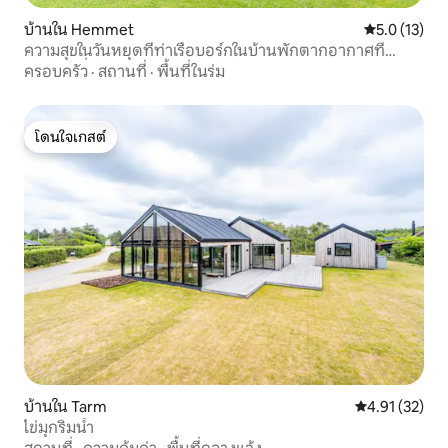
บ้านใน Hemmet
คะแนนเฉลี่ย 5
5.0 (13)
ความสุขในวันหยุดที่ท่าเรือบอร์กในบ้านพักตากอากาศที่
สวยงามที่สุด
ครอบครัว
·
สถานที่
·
พื้นที่ในร่ม
โดนใจเกสต์
โดนใจเกสต์
บ้านใน Tarm
คะแนนเฉลี่ย 4.
4.91 (32)
ไข่มุกริมน้ำ