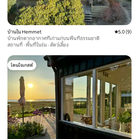
บ้านใน Hemmet
คะแนนเฉลี่ย 
5.0 (9)
บ้านพักตากอากาศที่เก่าแก่บนพื้นที่ธรรมชาติ
สถานที่
·
พื้นที่ในร่ม
·
สัตว์เลี้ยง
โดนใจเกสต์
โดนใจเกสต์