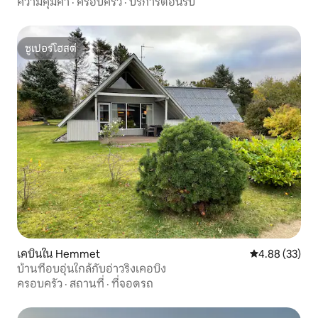
เมือง
ความคุ้มค่า
·
ครอบครัว
·
บริการต้อนรับ
ซูเปอร์โฮสต์
ซูเปอร์โฮสต์
เคบินใน Hemmet
คะแนนเฉลี่ย 4.
4.88 (33)
บ้านที่อบอุ่นใกล้กับอ่าวริงเคอบิง
ครอบครัว
·
สถานที่
·
ที่จอดรถ