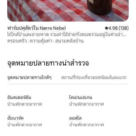
ฟาร์มปศุสัตว์ใน Nørre Nebel
คะแนนเฉลี่ย 4.9
4.98 (138)
ไร่ใกล้ป่าและชายหาด รวมค่าใช้จ่ายทั้งหมดรวมอยู่ในค่าเช่า
แล้ว
ครอบครัว
·
ความคุ้มค่า
·
สนามหลังบ้าน
จุดหมายปลายทางน่าสำรวจ
จุดหมายปลายทางใกล้ๆ
สถานที่ท่องเที่ยวยอดนิยมในละแวก
อัมสเตอร์ดัม
โคเปนเฮเกน
บ้านพักตากอากาศ
บ้านพักตากอากาศ
ฮัมบวร์ค
ออสโล
บ้านพักตากอากาศ
บ้านพักตากอากาศ