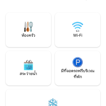
ทั้งวัน มีซาวน่า ส
ครอบครัว การพักผ่อนเป็นกลุ่ม หรือการพัก
แจ้งในธรรมชาติรอคุณอยู่ บ
ผ่อนแบบโรแมนติก สร้างความทรงจำที่ไม่
อากาศมีบรรยากาศท
อาจลืมเลือนด้วยความเป็นส่วนตัวและความ
การพักผ่อนกับครอบ
สะดวกสบายอย่างสมบูรณ์
ชิดธรรมชาติ ทะเล
ทะเลเหนือ 
ห้องครัว
Wi-Fi
มีที่จอดรถฟรีบริเวณ
สระว่ายน้ำ
ที่พัก