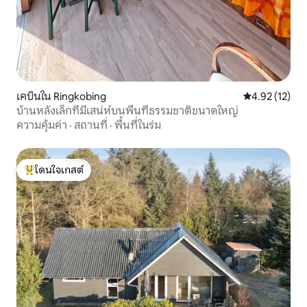
เคบินใน Ringkobing
คะแนนเฉลี่ย 4.
4.92 (12)
บ้านหลังเล็กที่มีเสน่ห์บนพื้นที่ธรรมชาติขนาดใหญ่
ความคุ้มค่า
·
สถานที่
·
พื้นที่ในร่ม
โดนใจเกสต์
โดนใจเกสต์ที่สุด