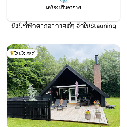
เครื่องปรับอากาศ
ยังมีที่พักตากอากาศดีๆ อีกในStauning
โดนใจเกสต์
โดนใจเกสต์ที่สุด