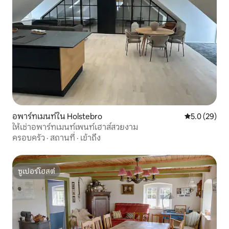
อพาร์ทเมนท์ใน Holstebro
คะแนนเฉลี่ย 5
5.0 (29)
ให้เช่าอพาร์ทเมนท์เพนท์เฮาส์สวยงาม
ครอบครัว
·
สถานที่
·
เข้าถึง
ซูเปอร์โฮสต์
ซูเปอร์โฮสต์