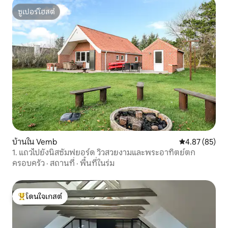
ซูเปอร์โฮสต์
ซูเปอร์โฮสต์
บ้านใน Vemb
คะแนนเฉลี่ย 4.
4.87 (85)
1. แถวไปยังนิสซัมฟยอร์ด วิวสวยงามและพระอาทิตย์ตก
ครอบครัว
·
สถานที่
·
พื้นที่ในร่ม
โดนใจเกสต์
โดนใจเกสต์ที่สุด