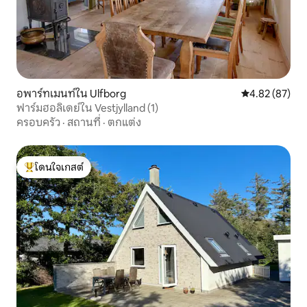
อพาร์ทเมนท์ใน Ulfborg
คะแนนเฉลี่ย 4.
4.82 (87)
ฟาร์มฮอลิเดย์ใน Vestjylland (1)
ครอบครัว
·
สถานที่
·
ตกแต่ง
โดนใจเกสต์
โดนใจเกสต์ที่สุด