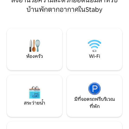
สิ่งอำนวยความสะดวกยอดนิยมสำหรับ
ทั้งวัน มีซาวน่า ส
ทะเลและหาดทรายขาวกว้างเพียง 100
แจ้งในธรรมชาติรอคุณอยู่ บ
บ้านพักตากอากาศในStaby
เมตร ที่ซึ่งคุณสามารถเดินเล่นได้ยาวๆ
อากาศมีบรรยากาศท
สัมผัสกับสายลมในเส้นผมของคุณ และ
การพักผ่อนกับครอบ
เพลิดเพลินกับภูมิทัศน์ดั้งเดิมของเวสต์จัต
ชิดธรรมชาติ ทะเล
แลนด์ บ้านพักแห่งนี้ตั้งอยู่ท่ามกลางพื้นที่
ทะเลเหนือ 
ธรรมชาติที่มีฟยอร์ด ทะเลสาบ และพื้นที่
เพาะปลูกบนเนินทราย บ้านหลังนี้เหมาะ
สำหรับคู่รักและครอบครัว – และดีอย่างยิ่ง
สำหรับครอบครัวที่มีเด็ก
ห้องครัว
Wi-Fi
มีที่จอดรถฟรีบริเวณ
สระว่ายน้ำ
ที่พัก