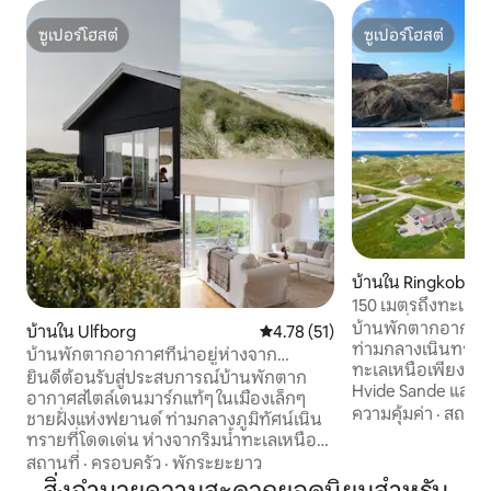
ซูเปอร์โฮสต์
ซูเปอร์โฮสต์
ซูเปอร์โฮสต์
ซูเปอร์โฮสต์
บ้านใน Ringkobing
150 เมตรถึงทะเลเห
และวิวที่สวยงาม
บ้านพักตากอากาศแท้
บ้านใน Ulfborg
คะแนนเฉลี่ย 4.78 จาก 5, 51 รีวิว
4.78 (51)
ท่ามกลางเนินทราย 
บ้านพักตากอากาศที่น่าอยู่ห่างจาก
ทะเลเหนือเพียง 150 
ทะเลเหนือ 100 เมตร
ยินดีต้อนรับสู่ประสบการณ์บ้านพักตาก
Hvide Sande และ Søndervi
อากาศสไตล์เดนมาร์กแท้ๆ ในเมืองเล็กๆ
ได้ยินเสียงทะเล สั
ความคุ้มค่า
·
สถานที
ชายฝั่งแห่งฟยานด์ ท่ามกลางภูมิทัศน์เนิน
และเพลิดเพลินกับ
ทรายที่โดดเด่น ห่างจากริมน้ำทะเลเหนือ
บนระเบียงของบ้านแห่
เพียง 100 เมตร สูงเสียดฟ้า สงบ และ
สถานที่
·
ครอบครัว
·
พักระยะยาว
แสงแดดและร่มเงา
ธรรมชาติในเลนยาว คุณอาศัยอยู่ห่างจาก