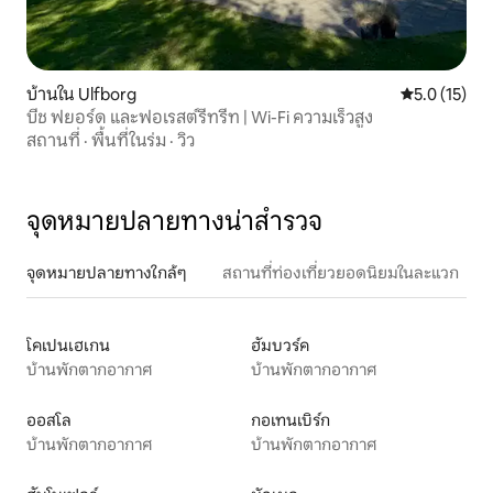
บ้านใน Ulfborg
คะแนนเฉลี่ย 5
5.0 (15)
บีช ฟยอร์ด และฟอเรสต์รีทรีท | Wi-Fi ความเร็วสูง
สถานที่
·
พื้นที่ในร่ม
·
วิว
จุดหมายปลายทางน่าสำรวจ
จุดหมายปลายทางใกล้ๆ
สถานที่ท่องเที่ยวยอดนิยมในละแวก
โคเปนเฮเกน
ฮัมบวร์ค
บ้านพักตากอากาศ
บ้านพักตากอากาศ
ออสโล
กอเทนเบิร์ก
บ้านพักตากอากาศ
บ้านพักตากอากาศ