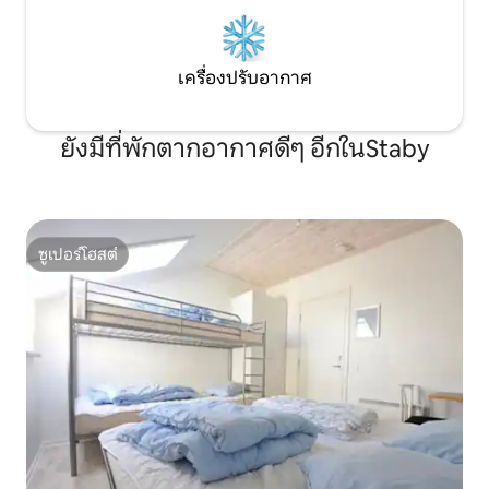
เครื่องปรับอากาศ
ยังมีที่พักตากอากาศดีๆ อีกในStaby
ซูเปอร์โฮสต์
ซูเปอร์โฮสต์