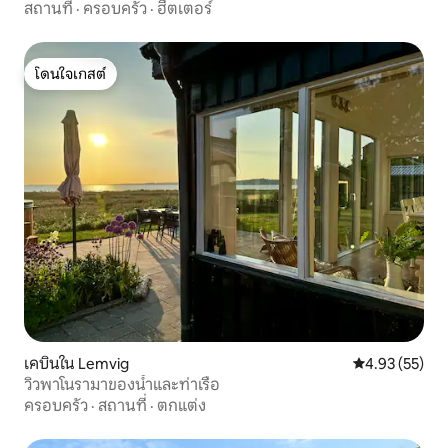
สถานที่
·
ครอบครัว
·
ฮีตเตอร์
โดนใจเกสต์
โดนใจเกสต์
เคบินใน Lemvig
คะแนนเฉลี่ย 4.
4.93 (55)
วิวพาโนรามาของน้ำและท่าเรือ
ครอบครัว
·
สถานที่
·
ตกแต่ง