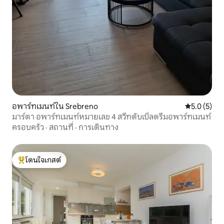
อพาร์ทเมนท์ใน Srebreno
คะแนนเฉลี่ย 
5.0 (5)
มาร์ตา อพาร์ทเมนท์หมายเลข 4 สวีทดับเบิ้ลดรีมอพาร์ทเมนท์
ครอบครัว
·
สถานที่
·
การเดินทาง
โดนใจเกสต์
โดนใจเกสต์ที่สุด