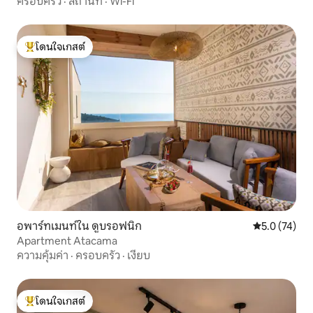
ครอบครัว
·
สถานที่
·
Wi-Fi
โดนใจเกสต์
โดนใจเกสต์ที่สุด
อพาร์ทเมนท์ใน ดูบรอฟนิก
คะแนนเฉลี่ย 5
5.0 (74)
Apartment Atacama
ความคุ้มค่า
·
ครอบครัว
·
เงียบ
โดนใจเกสต์
โดนใจเกสต์ที่สุด