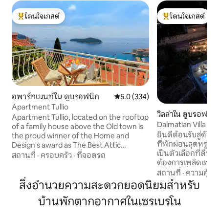
โดนใจเกสต์
โดนใจเกสต์
โดนใจเกสต์ที่สุด
โดนใจเกสต์ที่สุด
อพาร์ทเมนท์ใน ดูบรอฟนิก
คะแนนเฉลี่ย 5.0 จาก 5, 334 รีวิว
5.0 (334)
Apartment Tullio
วิลล่าใน ดูบรอฟนิก
Apartment Tullio, located on the rooftop
Dalmatian Villa Ma
of a family house above the Old town is
เอ็กซ์คลูซีฟ
ยินดีต้อนรับสู่ดัลเ
the proud winner of the Home and
ที่พักผ่อนสุดหรูในด
Design's award as The Best Attic
เป็นตัวเลือกที่ดีที่
Apartment in Croatia for 2017. เราภูมิใจใน
สถานที่
·
ครอบครัว
·
ที่จอดรถ
ต้องการเพลิดเพลิน
ความสำเร็จของเราอย่างมากเนื่องจาก
กับทำเลที่ยอดเยี่
เป็นการร่วมทุนสำหรับครอบครัว (โฆษณา)
สถานที่
·
ความคุ้มค่
ไม่เหมือนใคร Dalmati
ที่เรารวมวิสัยทัศน์และเปลวไฟตกแต่งของ
สิ่งอำนวยความสะดวกยอดนิยมสำหรับ
ในหมู่บ้าน Postran
เราเข้าด้วยกันโดยไม่มีความช่วยเหลือจาก
บ้านพักตากอากาศในเซรเบรโน
เหนือชายฝั่งทะเลเอเ
มืออาชีพในการออกแบบที่พักของเรา ขอให้
งามและได้รับการสร้าง
มีความสุขเหมือนอยู่บ้านตัวเองเราพร้อมให้
ของทุกอย่าง เจ้าขอ