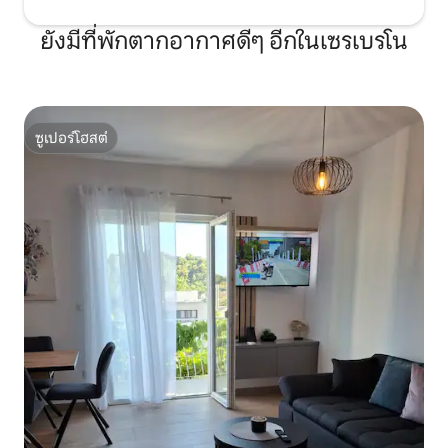
ยังมีที่พักตากอากาศดีๆ อีกในเซรเบรโน
ซูเปอร์โฮสต์
ซูเปอร์โฮสต์