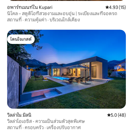
อพาร์ทเมนท์ใน Kupari
คะแนนเฉลี่ย 4.
4.93 (15)
นิโคล – สตูดิโอที่สวยงามและอบอุ่น | ระเบียงและที่จอดรถ
สถานที่
·
ความคุ้มค่า
·
บริเวณใกล้เคียง
โดนใจเกสต์
โดนใจเกสต์
วิลล่าใน มิลนิ
คะแนนเฉลี่ย 5
5.0 (48)
วิลล่าโอเอซิส - ความเป็นส่วนตัวสุดพิเศษ
สถานที่
·
ครอบครัว
·
เครื่องปรับอากาศ