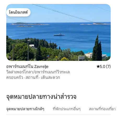
โดนใจเกสต์
โดนใจเกสต์
อพาร์ทเมนท์ใน Zavrelje
คะแนนเฉลี่ย 
5.0 (7)
วิลล่าเพอร์โกลา/อพาร์ทเมนท์วิวทะเล
ครอบครัว
·
สถานที่
·
เดินสะดวก
จุดหมายปลายทางน่าสำรวจ
จุดหมายปลายทางใกล้ๆ
ที่พักประเภทอื่นๆ
สถานที่ท่องเที่