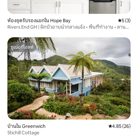
ห้องชุดรับรองแขกใน Hope Bay
คะแนนเฉลี่
5 (3)
Rivers End GH | ฝักบัวอาบน้ำกลางแจ้ง • พื้นที่ทำงาน • ลาน
บ้าน
ซูเปอร์โฮสต์
ซูเปอร์โฮสต์
บ้านใน Greenwich
คะแนนเฉลี่ย 4.
4.85 (26)
Stichill Cottage