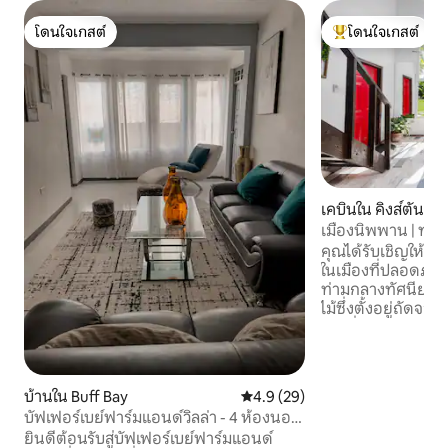
โดนใจเกสต์
โดนใจเกสต์
โดนใจเกสต์
โดนใจเกสต์ที่สุด
เคบินใน คิงส์ตัน
เมืองนิพพาน | ทำเ
เพลิดเพลิน
คุณได้รับเชิญให้เพ
ในเมืองที่ปลอดภัยข
ท่ามกลางทัศนียภ
ไม้ซึ่งตั้งอยู่ถัดจ
เนียที่มีชีวิตชีวา เ
เพลิดเพลินกับวิวภูเ
เล่นผ่านสวนสีครา
ในเวลากลางวันและสิ
บ้านใน Buff Bay
คะแนนเฉลี่ย 4.9 จาก 5, 29 รีวิว
4.9 (29)
ฐานที่สมบูรณ์แบบ
บัฟเฟอร์เบย์ฟาร์มแอนด์วิลล่า - 4 ห้องนอน
พิพิธภัณฑ์บ็อบมาร
กว้างขวาง
ยินดีต้อนรับสู่บัฟเฟอร์เบย์ฟาร์มแอนด์
อาหารร้านกาแฟร้าน