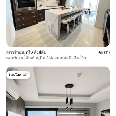
อพาร์ทเมนท์ใน คิงส์ตัน
คะแนนเฉลี่ย
5 (11)
เพนท์เฮาส์เอ็กเซ็กคูทีฟ 3 ห้องนอนในนิวคิงส์ตัน
โดนใจเกสต์
โดนใจเกสต์