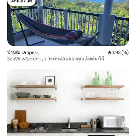
โดนใจเกสต์
โดนใจเกสต์
บ้านใน Drapers
คะแนนเฉลี่ย 4.
4.93 (15)
SeaView Serenity การพักผ่อนของคุณเริ่มต้นที่นี่