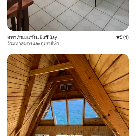
อพาร์ทเมนท์ใน Buff Bay
คะแนนเฉลี่
5 (4)
วิวมหาสมุทรและภูเขาสีฟ้า