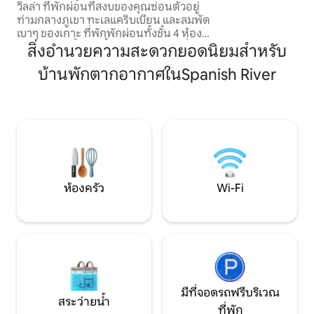
วิลล่า ที่พักผ่อนที่สงบของคุณซ่อนตัวอยู่
แห่งอยู่ในระยะเดินถ
ท่ามกลางภูเขา ทะเลแคริบเบียน และลมพัด
ออกไปโดยนั่งรถเพี
เบาๆ ของเกาะ ที่พักพักผ่อนทั้งชั้น 4 ห้อง
เป็นผู้เข้าพักของเร
นอน 3 ห้องน้ำแห่งนี้มีการผสมผสานที่นุ่ม
สิ่งอำนวยความสะดวกยอดนิยมสำหรับ
นวลของความหรูหรา ความสะดวกสบาย
บ้านพักตากอากาศในSpanish River
และความอบอุ่นแบบจาไมก้าที่แท้จริง ตื่นขึ้น
มาพร้อมกับพระอาทิตย์ขึ้น ผ่อนคลายบน
ระเบียงขณะพระอาทิตย์ตกหลังเนินเขา
และเพลิดเพลินกับเสน่ห์อันเงียบสงบของ
พอร์ตแลนด์ หนึ่งในเขตการปกครองที่
สวยงามและยังคงความเป็นธรรมชาติที่สุด
ของจาเมกา เหมาะสำหรับการพักผ่อนของ
ครอบครัว การเดินทางเป็นกลุ่ม การรวม
ญาติ การพักผ่อนจากการทำงาน และการ
ห้องครัว
Wi-Fi
เข้าพักระยะยาว
มีที่จอดรถฟรีบริเวณ
สระว่ายน้ำ
ที่พัก