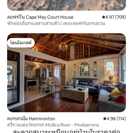
ลอฟท์ใน Cape May Court House
คะแนนเฉลี่ย 4.97
4.97 (709)
พักผ่อนริมทะเลสาบส่วนตัว | เดอะลอฟท์แอทเฮเวน
โดนใจเกสต์
โดนใจเกสต์
คอทเทจใน Hammonton
คะแนนเฉลี่ย 4.9
4.96 (114)
สวีทวอเตอร์คอทเท Mullica River - Pinebarrens
สะดวกสบายเหมือนอยู่บ้านในราคาต่อ