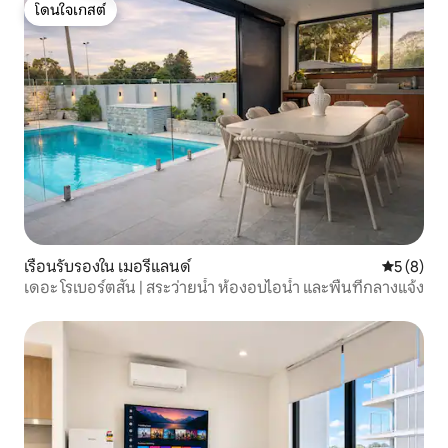
โดนใจเกสต์
โดนใจเกสต์
เรือนรับรองใน เมอรีแลนด์
คะแนนเฉลี่
5 (8)
เดอะ โรเบอร์ตสัน | สระว่ายน้ำ ห้องอบไอน้ำ และพื้นที่กลางแจ้ง