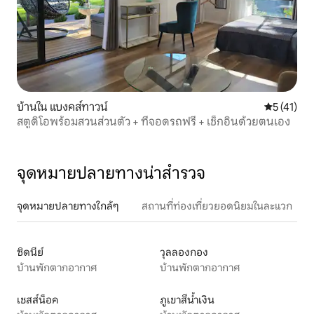
บ้านใน แบงคส์ทาวน์
คะแนนเฉลี่ย
5 (41)
สตูดิโอพร้อมสวนส่วนตัว + ที่จอดรถฟรี + เช็กอินด้วยตนเอง
จุดหมายปลายทางน่าสำรวจ
จุดหมายปลายทางใกล้ๆ
สถานที่ท่องเที่ยวยอดนิยมในละแวก
ซิดนีย์
วุลลองกอง
บ้านพักตากอากาศ
บ้านพักตากอากาศ
เชสส์น็อค
ภูเขาสีน้ำเงิน