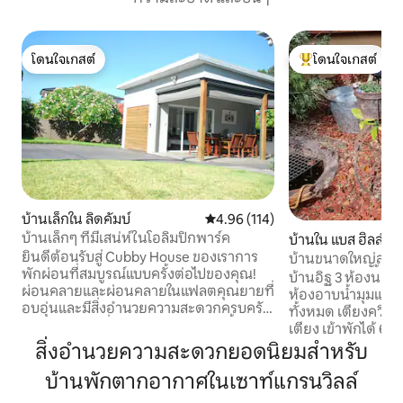
โดนใจเกสต์
โดนใจเกสต์
โดนใจเกสต์
โดนใจเกสต์ที่สุด
บ้านเล็กใน ลิดคัมบ์
คะแนนเฉลี่ย 4.96 จาก 5, 114 รีวิว
4.96 (114)
บ้านเล็กๆ ที่มีเสน่ห์ในโอลิมปิกพาร์ค
บ้านใน แบส ฮิลล์
ยินดีต้อนรับสู่ Cubby House ของเราการ
บ้านขนาดใหญ่สามห
พักผ่อนที่สมบูรณ์แบบครั้งต่อไปของคุณ!
ผู้คนและสัตว์เลี้ยง
บ้านอิฐ 3 ห้องนอนกว้างขวา
ผ่อนคลายและผ่อนคลายในแฟลตคุณยายที่
ห้องอาบน้ำมุมและ
อบอุ่นและมีสิ่งอำนวยความสะดวกครบครัน
ทั้งหมด เตียงควีนไซส์ 2 เตียงเตียงเดี่ยว 2
ของเรา สถานที่พักผ่อนส่วนตัวแห่งนี้มี: 1
เตียง เข้าพักได้ 6 คนอย่างสะดวกสบาย
ห้องนอนพร้อมเตียงคู่สำหรับการพักผ่อน
ยินดีต้อนรับสัตว์เลี
สิ่งอำนวยความสะดวกยอดนิยมสำหรับ
ห้องน้ำทันสมัย 1 ห้องและบริการซักรีด
รอบบ้าน ที่จอดรถบนถนนสำหรับ 2 คันเดิน
พื้นที่ความบันเทิงและห้องรับประทาน
บ้านพักตากอากาศในเซาท์แกรนวิลล์
1 นาทีถึง Crest Par
อาหารแบบเปิดโล่งสุดพิเศษ พื้นที่บาร์บีคิว
Sporting Complex