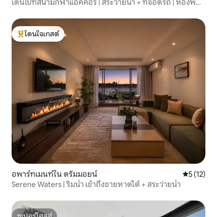
เดินไปที่สนามกีฬาแอคคอร์ | สระว่ายน้ำ + ที่จอดรถ | ห้องพัก
หรู 2 ห้องนอน
โดนใจเกสต์
โดนใจเกสต์ที่สุด
อพาร์ทเมนท์ใน ดรัมมอยน์
คะแนนเฉลี่ย
5 (12)
Serene Waters | ริมน้ำ เข้าถึงชายหาดได้ + สระว่ายน้ำ
ซูเปอร์โฮสต์