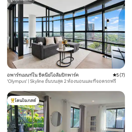
ซูเปอร์โฮสต์
อพาร์ทเมนท์ใน ซิดนีย์โอลิมปิกพาร์ค
คะแนนเฉลี่
5 (7)
'Olympus' | Skyline ชั้นบนสุด 2 ห้องนอนและที่จอดรถฟรี
โดนใจเกสต์
โดนใจเกสต์ที่สุด