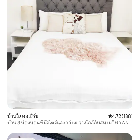
บ้านใน ออเบิร์น
คะแนนเฉลี่ย 4.7
4.72 (188)
บ้าน 3 ห้องนอนที่มีสไตล์และกว้างขวางใกล้กับสนามกีฬา ANZ
DFO