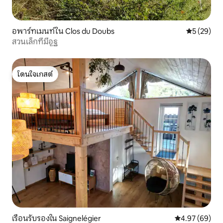
อพาร์ทเมนท์ใน Clos du Doubs
คะแนนเฉลี่ย
5 (29)
สวนเล็กที่มีอูฐ
โดนใจเกสต์
โดนใจเกสต์
เรือนรับรองใน Saignelégier
คะแนนเฉลี่ย 4.
4.97 (69)