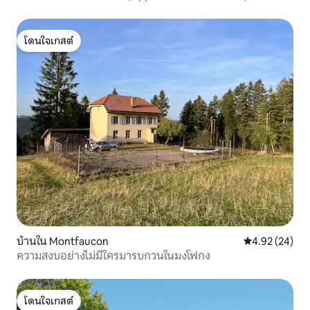
โดนใจเกสต์
โดนใจเกสต์
บ้านใน Montfaucon
คะแนนเฉลี่ย 4.
4.92 (24)
ความสงบอย่างไม่มีใครมารบกวนในมงโฟกง
โดนใจเกสต์
โดนใจเกสต์