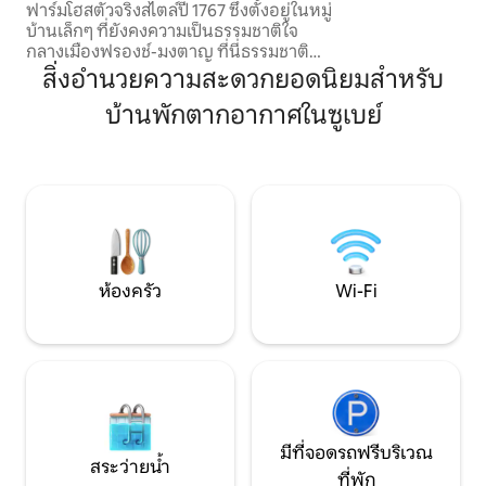
ฟาร์มโฮสตัวจริงสไตล์ปี 1767 ซึ่งตั้งอยู่ในหมู่
และการกำหนดรา
บ้านเล็กๆ ที่ยังคงความเป็นธรรมชาติใจ
กลางเมืองฟรองช์-มงตาญ ที่นี่ธรรมชาติ
ครอบงำทุกอย่าง: ป่า ทุ่งหญ้า และเส้นทาง
สิ่งอำนวยความสะดวกยอดนิยมสำหรับ
ลับชวนให้คุณชะลอตัวและหายใจ ตกหลุม
บ้านพักตากอากาศในซูเบย์
รักความสงบ การต้อนรับอย่างอบอุ่น และ
ความอุดมสมบูรณ์ของภูมิภาคที่มีชีวิตชีวา
เหมาะสำหรับการเดินป่า ประเพณีท้องถิ่น
และการค้นพบในทุกฤดูกาล ห้องนอนมี
ห้องน้ำ ห้องสุขาส่วนตัว และเข้าถึงระเบียง
ได้โดยตรง
ห้องครัว
Wi-Fi
มีที่จอดรถฟรีบริเวณ
สระว่ายน้ำ
ที่พัก