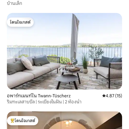
บ้านเล็ก
โดนใจเกสต์
โดนใจเกสต์
อพาร์ทเมนท์ใน Twann-Tüscherz
คะแนนเฉลี่ย 4.
4.87 (15)
ริมทะเลสาบบีล | ระเบียงในฝัน | 2 ห้องน้ำ
โดนใจเกสต์
โดนใจเกสต์ที่สุด