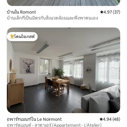
บ้านใน Romont
คะแนนเฉลี่ย 4.
4.97 (37)
บ้านเล็กที่เป็นมิตรกับสิ่งแวดล้อมและพึ่งพาตนเอง
โดนใจเกสต์
โดนใจเกสต์ที่สุด
อพาร์ทเมนท์ใน Le Noirmont
คะแนนเฉลี่ย 4.
4.94 (48)
อพาร์ตเมนต์ - ลาตาเยร์ (Appartement - L'Atelier)