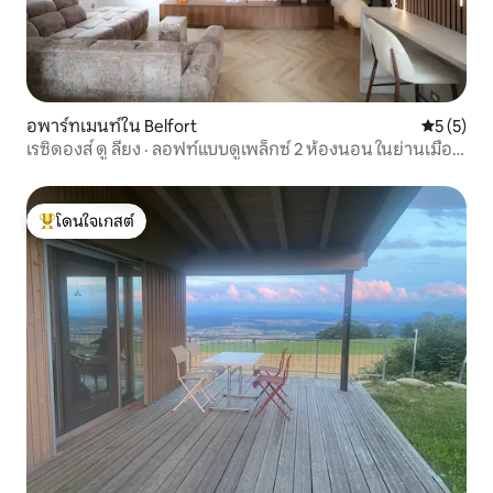
อพาร์ทเมนท์ใน Belfort
คะแนนเฉลี่
5 (5)
เรซิดองส์ ดู ลียง · ลอฟท์แบบดูเพล็กซ์ 2 ห้องนอน ในย่านเมือง
เก่า
โดนใจเกสต์
โดนใจเกสต์ที่สุด