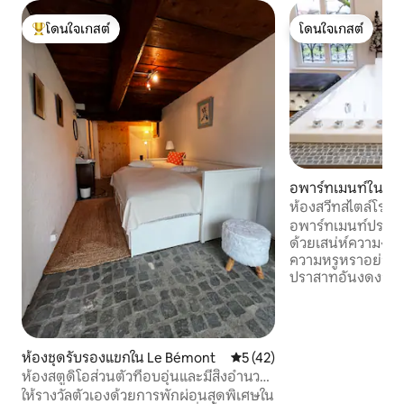
โดนใจเกสต์
โดนใจเกสต์
โดนใจเกสต์ที่สุด
โดนใจเกสต์
อพาร์ทเมนท์ใน Mor
ห้องสวีทสไตล์โรแ
อพาร์ทเมนท์ปราสาท
ด้วยเสน่ห์ความงด
ความหรูหราอย่างรอ
ปราสาทอันงดงามขอ
พบกับความสงบคว
และสมควรได้รับจาก
นี่เป็นโอกาสของคุณ
Prince Charming ไม่ใช่ c
ห้องชุดรับรองแขกใน Le Bémont
คะแนนเฉลี่ย 5 จาก 5, 42 รีวิว
5 (42)
เพิ่มเติมข้อเสนอโ
ห้องสตูดิโอส่วนตัวที่อบอุ่นและมีสิ่งอำนวย
หรือเกียรติยศ อาหารเช้าอาหารเช้าบริการ
ความสะดวกครบครัน
ให้รางวัลตัวเองด้วยการพักผ่อนสุดพิเศษใน
ส่งถึงบ้าน ติดต่อเราเพื่อขอข้อมูลเพิ่มเติม