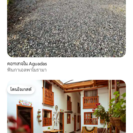
คอทเทจใน Aguadas
ฟินกาเอลพาโนรามา
โดนใจเกสต์
โดนใจเกสต์