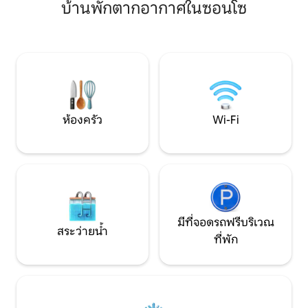
บ้านพักตากอากาศในซอนโซ
ที่พักผ่อนที่สมบูรณ์แบบสำหรับการพักผ่อน
ซอนเพียงสามนาทีโด
และเติมพลัง 🏡 สิ่งที่คุณจะชอบเกี่ยวกับ
เดียวและมีพื้นที่กว
ที่พักนี้: • 3 ห้องนอนที่อบอุ่นและ 2 ห้องน้ำ
เงียบสงบและอบอุ่น
เต็มรูปแบบ • พื้นที่ส่วนกลางที่สว่างและเปิด
การพักผ่อนและสั
โล่งเหมาะสำหรับใช้เวลากับครอบครัวหรือ
เมืองอย่างแท้จริง 
เพียงแค่ผ่อนคลาย • ห้องครัวพร้อมอุปกรณ์
การใช้ร่วมกับครอบค
ครบครันเพื่อให้คุณได้เพลิดเพลินกับอาหาร
ถึงสัตว์เลี้ยงของคุ
ที่ปรุงเอง • ล้อมรอบด้วยต้นไม้เขียวชอุ่ม
และวิวชนบท 🌿 กิจกรรมกลางแจ้ง: ก้าว
ห้องครัว
Wi-Fi
ออกไปยังสนามหญ้ากว้างขวาง เหมาะ
สำหรับเล่นเกมกันกลางแจ้ง ทำกิจกรรมกับ
เด็กๆ หรือเพียงแค่เพลิดเพลินกับอากาศ
บริสุทธิ์ในชนบท สัตว์เลี้ยงได้รับการต้อนรับ
เป็นอย่างดี พวกมันจะชอบวิ่งเล่นอย่าง
อิสระในพื้นที่ปลอดภัยและเปิดโล่งนี้ 🚗
ความสะดวกสบาย: ที่พักแห่งนี้มีที่จอดรถ
ส่วนตัวสูงสุด 3 คัน เหมาะสำหรับครอบครัว
มีที่จอดรถฟรีบริเวณ
หรือกลุ่มที่เดินทางด้วยกัน ✨ สัมผัสชีวิต
สระว่ายน้ำ
ที่พัก
ชนบทแท้ๆ ของแอนติโอเคีย พร้อมความ
สะดวกสบาย อิสระ และความสงบสุขที่คุณ
มองหา