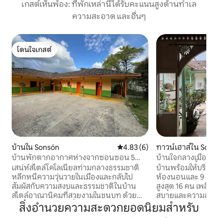
เกสต์เห็นพ้อง: ที่พักเหล่านี้ได้รับคะแนนสูงด้านทำเล
ความสะอาด และอื่นๆ
โดนใจเกสต์
โดนใจเกสต์
บ้านใน Sonsón
คะแนนเฉลี่ย 4.83 จาก 5, 6 รีวิว
4.83 (6)
ทาวน์เฮาส์ใน Sons
บ้านพักตากอากาศห่างจากซอนซอน 5
บ้านใจกลางเมือง
นาที
กลุ่ม (16 คนขึ้นไป)
เสน่ห์สไตล์โคโลเนียลท่ามกลางธรรมชาติ
บ้านพร้อมให้บริการค
หลีกหนีความวุ่นวายในเมืองและกลับไป
ห้องนอนและ 9 เตียง เหมาะสำหรับผู้เข้
สัมผัสกับความสงบและธรรมชาติในบ้าน
สูงสุด 16 คน เพลิดเพลินกับความสะดวก
สไตล์อาณานิคมที่สวยงามในชนบท ด้วย
สบายและความอบอุ่
การตกแต่งภายในที่กว้างขวางและ
ใหญ่สำหรับครอบครัว
สิ่งอำนวยความสะดวกยอดนิยมสำหรับ
บรรยากาศที่อบอุ่นและเรียบง่าย เป็นสถาน
ตั้งอยู่ห่างจากส