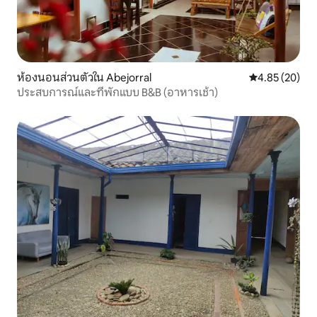
ห้องนอนส่วนตัวใน Abejorral
คะแนนเฉลี่ย 4.
4.85 (20)
ประสบการณ์และที่พักแบบ B&B (อาหารเช้า)