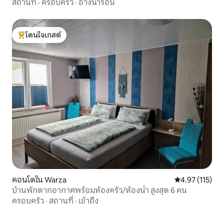
สถานที่
·
ครอบครัว
·
อ่างน้ำร้อน
โดนใจเกสต์
โดนใจเกสต์ที่สุด
คอนโดใน Warza
คะแนนเฉลี่ย 4.9
4.97 (115)
บ้านพักตากอากาศพร้อมห้องครัว/ห้องน้ำ สูงสุด 6 คน
ครอบครัว
·
สถานที่
·
เข้าถึง