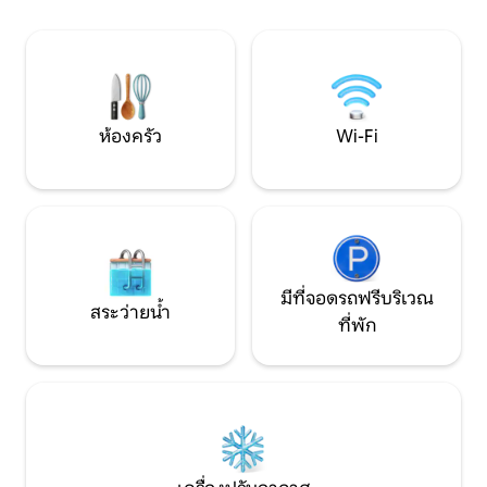
ข้อมูล หน้าต่างของสตูดิโอไปที่สนามหญ้า
บ้านเกิดของบาค และ
ซึ่งบางส่วนเป็นสีเขียวกว่าทำหน้าที่เป็นที่
คัมภีร์ไบเบิล ที่พั
จอดรถไปยังส่วน (ขนาดใหญ่) ร้านอาหาร
ผจญภัย ประวัติศา
และคาเฟ่ต่างๆอยู่ระหว่างทางไปยังตัวเมือง
ใกล้เคียง (เดินประมาณ 6 -10 นาที) เขตทาง
ใต้โดยรอบเป็นย่านที่อยู่อาศัยที่เป็นที่นิยม
ห้องครัว
Wi-Fi
ของ Eisenach และควรค่าแก่การชมเพียง
ลำพังเนื่องจากมีวิลล่าอาร์ตนูโวมากมาย ใน
ฤดูหนาวตลาดคริสต์มาสประวัติศาสตร์บน
Wartburg เป็นประสบการณ์พิเศษ (ในวัน
หยุดสุดสัปดาห์ทั้งหมดใน Advent) หาก
Prinzenteich ที่อยู่ใกล้เคียง (2 นาที) ถูกแช่
แข็งโดยเด็กและผู้ใหญ่สำหรับการเล่นสเก็
ตน้ำแข็ง! สตูดิโอ (ปลอดบุหรี่) ซึ่งประกอบ
มีที่จอดรถฟรีบริเวณ
ด้วยห้องขนาดใหญ่พร้อมห้องครัวแบบครบ
สระว่ายน้ำ
ที่พัก
วงจรมีพื้นที่สำหรับ 2 คนบนโซฟาเบดที่
สะดวกสบาย (1.40 ม. x 2.00 ม.) เนื่องจากมี
คำขออยู่เสมอตอนนี้จึงมีความเป็นไปได้ที่จะ
มีที่นอนที่ 3 บนฟูกนอนของผู้เข้าพัก กาแฟ
และชาประเภทต่างๆพร้อมให้บริการผู้เข้า
พัก มีผ้าปูที่นอนผ้าเช็ดตัวและไดร์เป่าผม
นอกจากนี้แน่นอน: ซักอุปกรณ์/ผ้าเช็ดตัว
กระดาษชำระสบู่แชมพู/อ่างอาบน้ำ ผู้เข้า