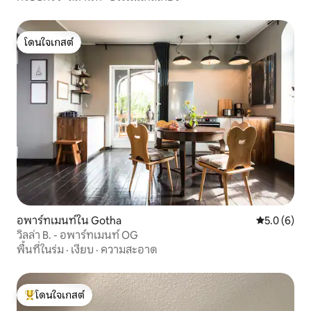
โดนใจเกสต์
โดนใจเกสต์
อพาร์ทเมนท์ใน Gotha
คะแนนเฉลี่ย 
5.0 (6)
วิลล่า B. - อพาร์ทเมนท์ OG
พื้นที่ในร่ม
·
เงียบ
·
ความสะอาด
โดนใจเกสต์
โดนใจเกสต์ที่สุด