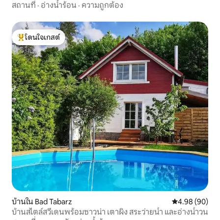
สถานที่
·
อ่างน้ำร้อน
·
ความถูกต้อง
โดนใจเกสต์
โดนใจเกสต์ที่สุด
บ้านใน Bad Tabarz
คะแนนเฉลี่ย 4.9
4.98 (90)
บ้านสไตล์สวีเดนพร้อมซาวน่า เตาผิง สระว่ายน้ำ และอ่างน้ำวน