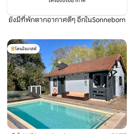
เครื่องปรับอากาศ
พักที่เดินทางโดยรถยนต์มีที่จอดรถส่วนตัว
อยู่หน้าทางเข้า หมายเหตุ: จริงๆแล้วสตูดิโอ
ไม่มีให้บริการในวันพุธ (บางครั้งอาจมาถึงวัน
ยังมีที่พักตากอากาศดีๆ อีกในSonneborn
พุธ - แม้จะเป็นไปได้) ข้อยกเว้น: วันหยุด
เรียน หมายเหตุ: ยกเว้นวันหยุดของ
โรงเรียนทูรินเทียนและวันหยุดนักขัตฤกษ์
สตูดิโอจะไม่สามารถใช้ได้ในวันพุธตั้งแต่
เวลา 16.00-16.00 น. หากการเข้าพักของ
คุณเป็นวันพุธคุณจะได้รับอาหารเช้าแสน
โดนใจเกสต์
โดนใจเกสต์ที่สุด
อร่อยเป็นค่าชดเชยเล็กน้อย โปรดแจ้งให้เรา
ทราบถึงวันที่คุณต้องการก่อนที่จะมาถึง