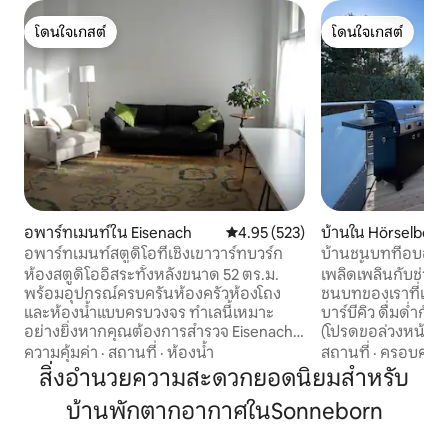
โดนใจเกสต์
โดนใจเกสต์
โดนใจเกสต์
โดนใจเกสต์
อพาร์ทเมนท์ใน Eisenach
คะแนนเฉลี่ย 4.95 จาก 5, 523 รีวิว
4.95 (523)
บ้านใน Hörselberg
อพาร์ทเมนท์สตูดิโอที่เชิงเขาวาร์ทบวร์ก
บ้านชนบทที่อบอุ่นพ
สัตว์เลี้ยงได้
ห้องสตูดิโออิสระทั้งหลังขนาด 52 ตร.ม.
เพลิดเพลินกับช่วง
พร้อมอุปกรณ์ครบครันห้องครัวห้องโถง
ชนบทของเราที่เชิงเ
และห้องน้ำแบบครบวงจร ทำเลนี้เหมาะ
บาร์บีคิว ดื่มด่ำกั
อย่างยิ่งหากคุณต้องการสำรวจ Eisenach,
(โปรดขอล่วงหน้าก่อน
Wartburg หรือเดินป่า (Bachhaus
เติม) ผ่อนคลายริม
ความคุ้มค่า
·
สถานที่
·
ห้องน้ำ
สถานที่
·
ครอบครัว
Museum, Markt u. ลูเธอร์เฮาส์ 10 -15 นาที,
สนิท (มีเตียงนุ่มสบา
สิ่งอำนวยความสะดวกยอดนิยมสำหรับ
Wartburg: ประมาณ 35 นาที (Waldweg),
จอดรถฟรีและที่ชา
บ้านพักตากอากาศในSonneborn
Bahnhof: ประมาณ 15 นาที การเดินป่า: อยู่
บริเวณที่พัก สำรวจ🌲 สำรวจเส้นทางเดินป่า
หลังบ้านเริ่มต้นป่าและมีโอกาสเดินป่ามาก
อ่างน้ำร้อน TABB
มายใกล้ๆ ฉันยินดีให้คำแนะนำและเนื้อหา
Inselsberg และป่า