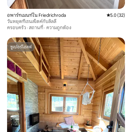
อพาร์ทเมนท์ใน Friedrichroda
คะแนนเฉลี่ย 5
5.0 (32)
วันหยุดที่เรนสไตค์กับลิลลี่
ครอบครัว
·
สถานที่
·
ความถูกต้อง
ซูเปอร์โฮสต์
ซูเปอร์โฮสต์