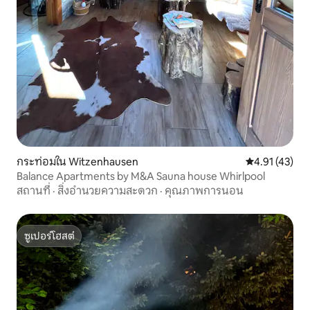
กระท่อมใน Witzenhausen
คะแนนเฉลี่ย 4.
4.91 (43)
Balance Apartments by M&A Sauna house Whirlpool
สถานที่
·
สิ่งอำนวยความสะดวก
·
คุณภาพการนอน
ซูเปอร์โฮสต์
ซูเปอร์โฮสต์