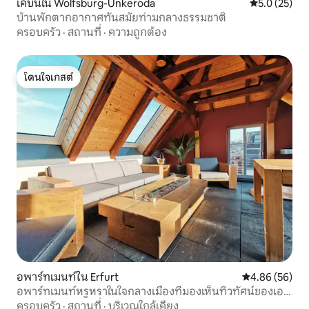
เคบินใน Wolfsburg-Unkeroda
คะแนนเฉลี่ย 5
5.0 (25)
บ้านพักตากอากาศทันสมัยท่ามกลางธรรมชาติ
ครอบครัว
·
สถานที่
·
ความถูกต้อง
โดนใจเกสต์
โดนใจเกสต์
อพาร์ทเมนท์ใน Erfurt
คะแนนเฉลี่ย 4.
4.86 (56)
อพาร์ทเมนท์หรูหราในใจกลางเมืองที่มองเห็นทิวทัศน์ของเอ
อร์ฟวร์ท
ครอบครัว
·
สถานที่
·
บริเวณใกล้เคียง