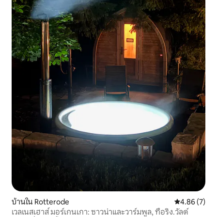
บ้านใน Rotterode
คะแนนเฉลี่ย 4
4.86 (7)
เวลเนสเฮาส์ มอร์เกนเกา: ซาวน่าและวาร์มพูล, ทือริง.วัลด์