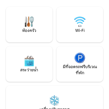
ชายฝั่ง Svarte ห่างจาก Ystad ประมาณ 6
แข็งแบบ Side by Si
กม. ซึ่งคุณสามารถขับรถหรือปั่นจักรยานไป
เหล็กไฟฟ้า และเครื
ตามชายทะเลได้อย่างง่ายดาย ป้ายรถเมล์
ในภูมิทัศน์สวนพร้อม
และสถานีรถไฟที่มีการคมนาคมที่ดี
ที่สะดวกสบาย ยินดี
ห้องครัว
Wi-Fi
มีที่จอดรถฟรีบริเวณ
สระว่ายน้ำ
ที่พัก