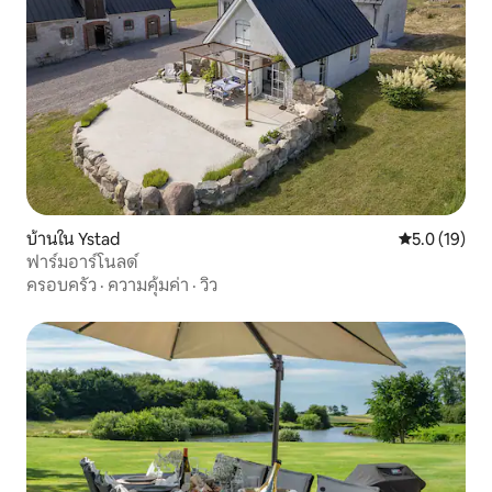
บ้านใน Ystad
คะแนนเฉลี่ย 5
5.0 (19)
ฟาร์มอาร์โนลด์
ครอบครัว
·
ความคุ้มค่า
·
วิว