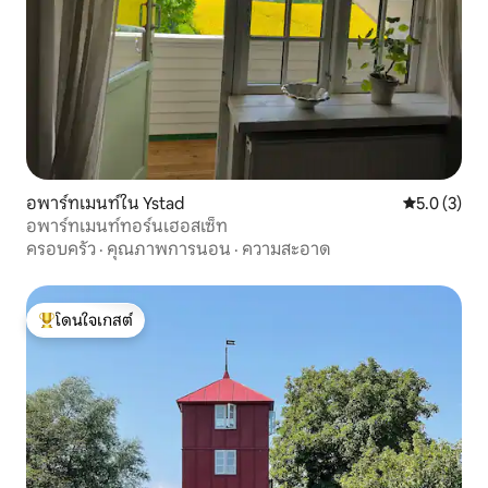
อพาร์ทเมนท์ใน Ystad
คะแนนเฉลี่ย 
5.0 (3)
อพาร์ทเมนท์ทอร์นเฮอสเซ็ท
ครอบครัว
·
คุณภาพการนอน
·
ความสะอาด
โดนใจเกสต์
โดนใจเกสต์ที่สุด