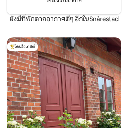
เครื่องปรับอากาศ
ยังมีที่พักตากอากาศดีๆ อีกในSnårestad
โดนใจเกสต์
โดนใจเกสต์ที่สุด