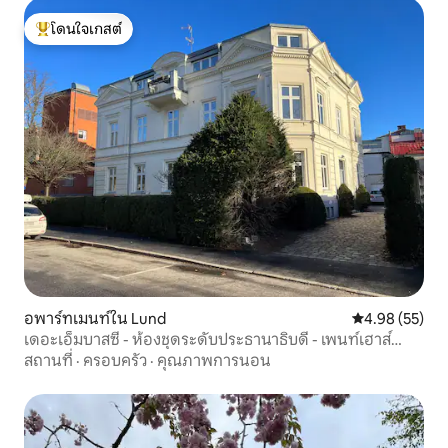
โดนใจเกสต์
โดนใจเกสต์ที่สุด
อพาร์ทเมนท์ใน Lund
คะแนนเฉลี่ย 4.
4.98 (55)
เดอะเอ็มบาสซี่ - ห้องชุดระดับประธานาธิบดี - เพนท์เฮาส์
หรูหรา
สถานที่
·
ครอบครัว
·
คุณภาพการนอน