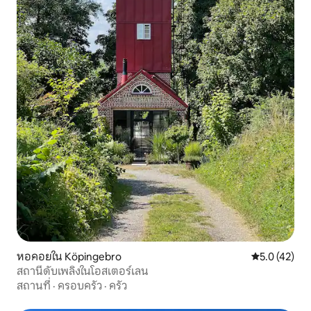
หอคอยใน Köpingebro
คะแนนเฉลี่ย 5
5.0 (42)
สถานีดับเพลิงในโอสเตอร์เลน
สถานที่
·
ครอบครัว
·
ครัว