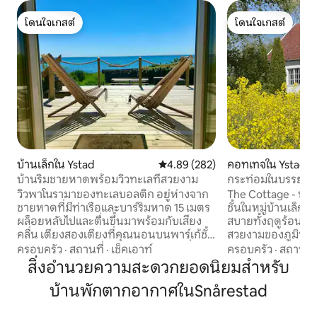
โดนใจเกสต์
โดนใจเกสต์
โดนใจเกสต์
โดนใจเกสต์
บ้านเล็กใน Ystad
คะแนนเฉลี่ย 4.89 จาก 5, 282 รีวิว
4.89 (282)
คอทเทจใน Ystad
บ้านริมชายหาดพร้อมวิวทะเลที่สวยงาม
กระท่อมในบรรยาก
โอสเตอร์เลน สโกเน
วิวพาโนรามาของทะเลบอลติก อยู่ห่างจาก
The Cottage - บ้
ชายหาดที่มีท่าเรือและบาร์ริมหาด 15 เมตร
ชั้นในหมู่บ้านเล็ก 
ผล็อยหลับไปและตื่นขึ้นมาพร้อมกับเสียง
สบายทั้งฤดูร้อนและ
คลื่น เตียงสองเตียงที่คุณนอนบนพาร์เก้ชั้น
สวยงามของภูมิทัศน์ท
แรกและมองเห็นวิวทะเล ห้องครัวเล็กที่มี
และยังมีวิวทะเลด้ว
ครอบครัว
·
สถานที่
·
เช็คเอาท์
ครอบครัว
·
สถานที่
เตา 2 หัว ไมโครเวฟ เครื่องชงกาแฟ ตู้เย็น
ตกแต่งอย่างมีรสน
สิ่งอำนวยความสะดวกยอดนิยมสำหรับ
และตู้แช่แข็ง พื้นที่รับประทานอาหารขนาด
นั่งรถไปยัง Ystad ที
บ้านพักตากอากาศในSnårestad
เล็ก เก้าอี้นวม 2 ตัว ทีวี Wi-Fi ห้องน้ำมีฝักบัว
และ 2 กม. ไปยังหา
และโถสุขภัณฑ์ ระเบียงขนาดใหญ่ เตาแก๊ส
การว่ายน้ำในทะเล 
ย่างบาร์บีคิว บ้านตั้งอยู่ใจกลางหมู่บ้าน
พร้อมโต๊ะรับประทาน