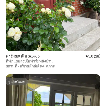
ฟาร์มสเตย์ใน Skurup
คะแนนเฉลี่ย 5
5.0 (28)
ที่พักแสนสงบในฟาร์มหลังบ้าน
สถานที่
·
บริเวณใกล้เคียง
·
สภาพ
ซูเปอร์โฮสต์
ซูเปอร์โฮสต์