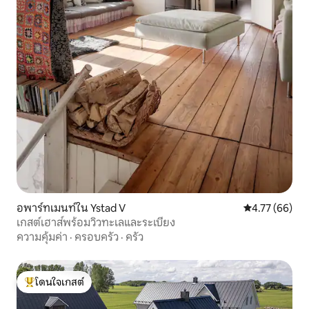
อพาร์ทเมนท์ใน Ystad V
คะแนนเฉลี่ย 4.
4.77 (66)
เกสต์เฮาส์พร้อมวิวทะเลและระเบียง
ความคุ้มค่า
·
ครอบครัว
·
ครัว
โดนใจเกสต์
โดนใจเกสต์ที่สุด