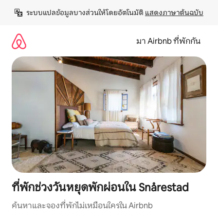
ข้าม
ระบบแปลข้อมูลบางส่วนให้โดยอัตโนมัติ 
แสดงภาษาต้นฉบับ
ไป
ยัง
เนื้อหา
มา Airbnb ที่พักกัน
ที่พักช่วงวันหยุดพักผ่อนใน Snårestad
ค้นหาและจองที่พักไม่เหมือนใครใน Airbnb