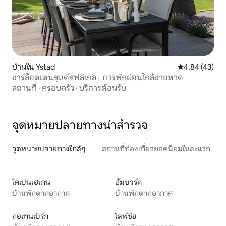
บ้านใน Ystad
คะแนนเฉลี่ย 4.
4.84 (43)
ชาร์ล็อตเตนลุนด์สฟลิเกล - การพักผ่อนใกล้ชายหาด
สถานที่
·
ครอบครัว
·
บริการต้อนรับ
จุดหมายปลายทางน่าสำรวจ
จุดหมายปลายทางใกล้ๆ
สถานที่ท่องเที่ยวยอดนิยมในละแวก
โคเปนเฮเกน
ฮัมบวร์ค
บ้านพักตากอากาศ
บ้านพักตากอากาศ
กอเทนเบิร์ก
ไลพ์ซิช