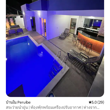
บ้านใน Peruíbe
คะแนนเฉลี่ย 5
5.0 (29)
สระว่ายน้ำอุ่น | ห้องพักพร้อมเครื่องปรับอากาศ | ห่างจาก