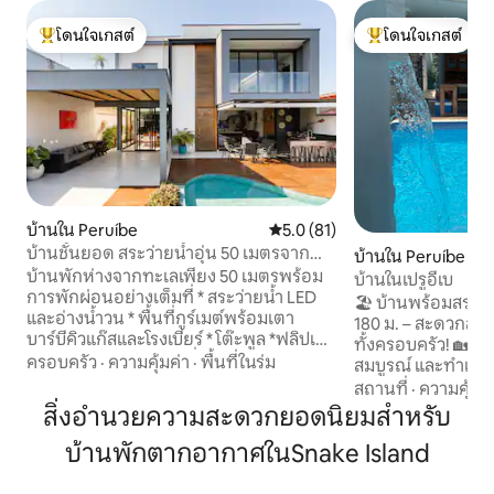
โดนใจเกสต์
โดนใจเกสต์
โดนใจเกสต์ที่สุด
โดนใจเกสต์ที่สุด
บ้านใน Peruíbe
คะแนนเฉลี่ย 5.0 จาก 5, 81 รีวิว
5.0 (81)
บ้านชั้นยอด สระว่ายน้ำอุ่น 50 เมตรจาก
บ้านใน Peruíbe
ชายหาด วิวทะเล
บ้านพักห่างจากทะเลเพียง 50 เมตรพร้อม
บ้านในเปรูอีเบ
การพักผ่อนอย่างเต็มที่ * สระว่ายน้ำ LED
🏖️ บ้านพร้อมสระ
และอ่างน้ำวน * พื้นที่กูร์เมต์พร้อมเตา
180 ม. – สะดวกสบ
บาร์บีคิวแก๊สและโรงเบียร์ * โต๊ะพูล *ฟลิปเป
ทั้งครอบครัว! 🏡 พั
อรามา * ห้องอาบแดดที่มีวิวทะเลและภูเขา
ครอบครัว
·
ความคุ้มค่า
·
พื้นที่ในร่ม
สมบูรณ์ และทำเลดี!
* ห้องครัวเต็มรูปแบบและอุปกรณ์ครบครัน *
เพลิดเพลินกับวันส
สถานที่
·
ความคุ้มค่
เครื่องกรองน้ำเย็น * ยิมนาสติกและพื้นที่
เพื่อน และสัตว์เลี้ยงของคุณ! 
สิ่งอำนวยความสะดวกยอดนิยมสำหรับ
เพาะกาย * Wi-Fi และ 4 Smart TVs * ที่พัก
พร้อมพื้นที่กูร์เมต์ 
สำหรับผู้เข้าพักสูงสุด 14 คนใน 4 ห้องนอน
บ้านพักตากอากาศในSnake Island
อเมริกันพร้อมเครื่อ
พร้อมเครื่องปรับอากาศห้องสวีท 3 ห้อง
และเครื่องล้างจาน เต
(ห้องสวีท 1 ห้องพร้อมตู้เสื้อผ้าและระเบียง
โฮมออฟฟิศ 🌬️ พัด