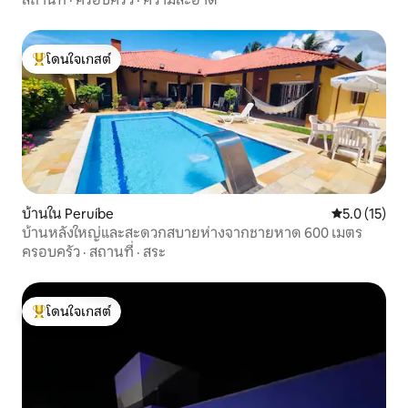
โดนใจเกสต์
โดนใจเกสต์ที่สุด
บ้านใน Peruíbe
คะแนนเฉลี่ย 5
5.0 (15)
บ้านหลังใหญ่และสะดวกสบายห่างจากชายหาด 600 เมตร
ครอบครัว
·
สถานที่
·
สระ
โดนใจเกสต์
โดนใจเกสต์ที่สุด