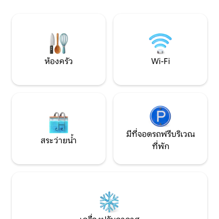
วิวทะเล) *ผ้าปูที่นอนและผ้าขนหนู * โรง
ขามาได้ (คิดค่าบริก
จอดรถได้ 2 คัน เรากำลังรอคุณอยู่!
ร่ม - รถขนาดกลาง 2
ชุดว่ายน้ำ
ห้องครัว
Wi-Fi
มีที่จอดรถฟรีบริเวณ
สระว่ายน้ำ
ที่พัก