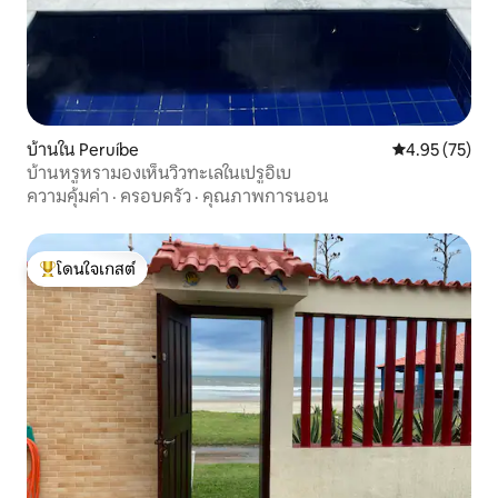
บ้านใน Peruíbe
คะแนนเฉลี่ย 4.
4.95 (75)
บ้านหรูหรามองเห็นวิวทะเลในเปรูอิเบ
ความคุ้มค่า
·
ครอบครัว
·
คุณภาพการนอน
โดนใจเกสต์
โดนใจเกสต์ที่สุด