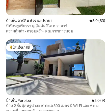
บ้านใน จาร์ดิม ซัวราม ปรายา
คะแนนเฉลี่ย 5
5.0 (63)
ที่พักหรูเพียวรา ดู อัตลันติโก เบรามาร์
ความคุ้มค่า
·
ครอบครัว
·
คุณภาพการนอน
โดนใจเกสต์
โดนใจเกสต์ที่สุด
บ้านใน Peruíbe
คะแนนเฉลี่ย 
5.0 (9)
บ้าน 2 ชั้นสุดหรูห่างจากทะเล 300 เมตร มี Wi-Fi และ Alexa
สถานที่
·
ครอบครัว
·
ความสะอาด