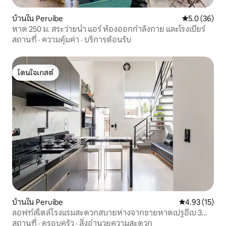
บ้านใน Peruíbe
คะแนนเฉลี่ย 5
5.0 (36)
หาด 250 ม. สระว่ายน้ำ แอร์ ห้องออกกำลังกาย และโรงเบียร์
สถานที่
·
ความคุ้มค่า
·
บริการต้อนรับ
โดนใจเกสต์
โดนใจเกสต์
บ้านใน Peruíbe
คะแนนเฉลี่ย 4.
4.93 (15)
ลอฟท์สไตล์โรงแรมสะดวกสบายห่างจากชายหาดเปรูอีเบ 3
นาที
สถานที่
·
ครอบครัว
·
สิ่งอำนวยความสะดวก