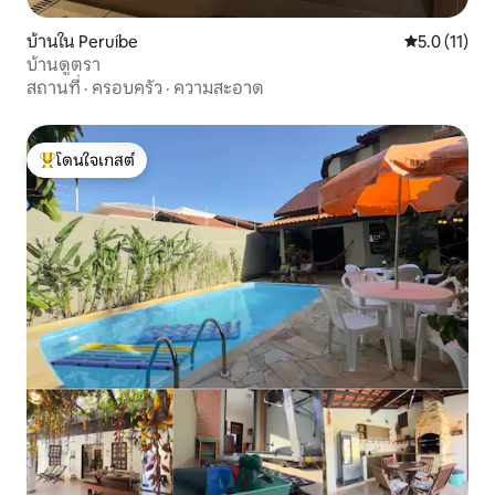
บ้านใน Peruíbe
คะแนนเฉลี่ย 5
5.0 (11)
บ้านดูตรา
สถานที่
·
ครอบครัว
·
ความสะอาด
โดนใจเกสต์
โดนใจเกสต์ที่สุด