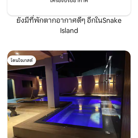
เครื่องปรับอากาศ
ยังมีที่พักตากอากาศดีๆ อีกในSnake
Island
โดนใจเกสต์
โดนใจเกสต์