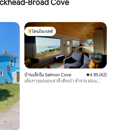
lackhead-Broad Cove
โดนใจเกสต์
โดนใจเกสต์ที่สุด
บ้านเล็กใน Salmon Cove
คะแนนเฉลี่ย 4.95 จาก 5,
4.95 (42)
เส้นทางของกะลาสี เดินป่า สำรวจ ผ่อน
คลาย เรื่อยเปื่อย!