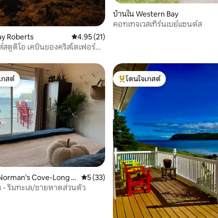
บ้านใน Western Bay
คอทเทจเวสเทิร์นเบย์แซนด์ส
ay Roberts
คะแนนเฉลี่ย 4.95 จาก 5, 21 รีวิว
4.95 (21)
ส์สตูดิโอ เคบินของคริสโตเฟอร์
เกสต์
โดนใจเกสต์
์ที่สุด
โดนใจเกสต์ที่สุด
 73 รีวิว
 Norman's Cove-Long C
คะแนนเฉลี่ย 5 จาก 5, 33 รีวิว
5 (33)
น - ริมทะเล/ชายหาดส่วนตัว