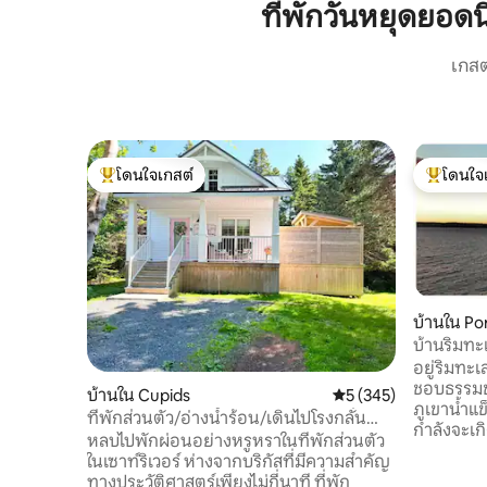
ที่พักวันหยุดยอ
เกสต
โดนใจเกสต์
โดนใจ
โดนใจเกสต์ที่สุด
โดนใจเกสต
บ้านใน Po
lip's
บ้านริมทะ
อยู่ริมทะเลมา
ชอบธรรมชา
บ้านใน Cupids
คะแนนเฉลี่ย 5 จาก 5, 3
5 (345)
ภูเขาน้ำแ
ที่พักส่วนตัว/อ่างน้ำร้อน/เดินไปโรงกลั่น
กำลังจะเก
เหล้า/ทะเล
หลบไปพักผ่อนอย่างหรูหราในที่พักส่วนตัว
พระอาทิตย
ในเซาท์ริเวอร์ ห่างจากบริกัสที่มีความสำคัญ
เรือคายัค 
ทางประวัติศาสตร์เพียงไม่กี่นาที ที่พัก