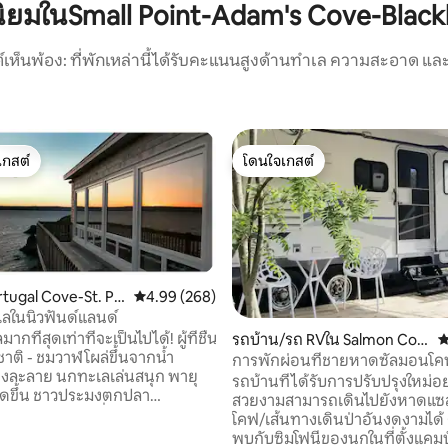
ดนิยมในSmall Point-Adam's Cove-Blac
์เห็นพ้อง: ที่พักเหล่านี้ได้รับคะแนนสูงด้านทำเล ความสะอาด และ
เกสต์
โดนใจเกสต์
์ที่สุด
โดนใจเกสต์
rtugal Cove-St. Phi
คะแนนเฉลี่ย 4.99 จาก 5, 268 รีวิว
4.99 (268)
เลในนิวฟันด์แลนด์
กที่สุดเท่าที่จะเป็นไปได้! ผู้ที่ชื่น
รถบ้าน/รถ RVใน Salmon Cov
ค
ติ - ชมวาฬโผล่ขึ้นจากน้ำ
e
การพักผ่อนที่ชายหาดซัลมอนโค
45 รีวิว
ข็งละลาย นกทะเลเล่นสนุก พายุ
รถบ้านที่ได้รับการปรับปรุงใหม่อย
ิดขึ้น ชาวประมงตกปลา
สวยงามสามารถเดินไปยังหาดแ
์ตกดิน หรือผู้ที่ชอบเดินป่า พาย
โคฟ/เส้นทางเดินป่าอันงดงามได้ ต
ดำน้ำ และสำรวจโดยทั่วไป - จะชื่น
พบกับซิมโฟนีของนกในที่ตั้งแคมป์