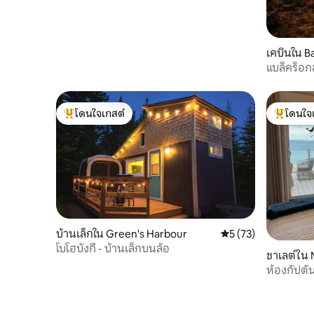
เคบินใน B
แบล็คร็อก
พรัตต์
โดนใจเกสต์
โดนใจ
โดนใจเกสต์ที่สุด
โดนใจเกสต
บ้านเล็กใน Green's Harbour
คะแนนเฉลี่ย 5 จาก 5,
5 (73)
โบโฮบังกี้ - บ้านเล็กบนล้อ
ชาเลต์ใน
ove
ห้องกัปตั