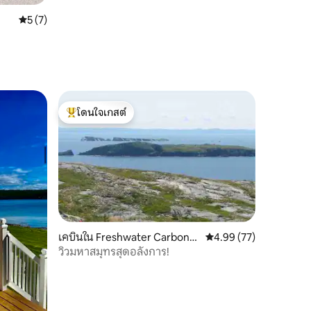
คะแนนเฉลี่ย 5 จาก 5, 7 รีวิว
5 (7)
โดนใจเกสต์
โดนใจเกสต์ที่สุด
เคบินใน Freshwater Carbone
คะแนนเฉลี่ย 4.99 จาก 5,
4.99 (77)
ar
วิวมหาสมุทรสุดอลังการ!