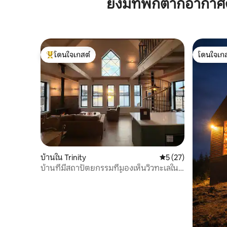
ยังมีที่พักตากอากา
โดนใจเกสต์
โดนใจเกส
โดนใจเกสต์ที่สุด
โดนใจเกส
บ้านใน Trinity
คะแนนเฉลี่ย 5 จาก 5,
5 (27)
บ้านที่มีสถาปัตยกรรมที่มองเห็นวิวทะเลใน
ย่านประวัติศาสตร์ทรินิตี้