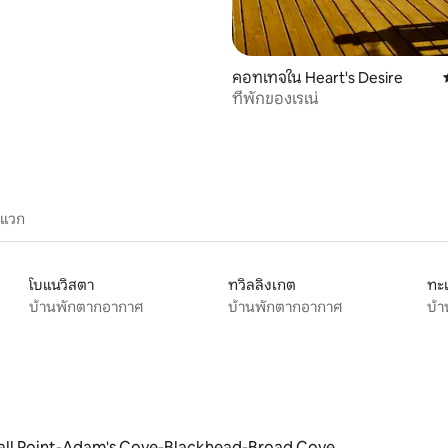
คอทเทจใน Heart's Desire
ที่พักของเรเน่
ะแวก
โบแนวิสตา
ทวิลลิงเกต
ทะ
บ้านพักตากอากาศ
บ้านพักตากอากาศ
บ้
ll Point-Adam's Cove-Blackhead-Broad Cove