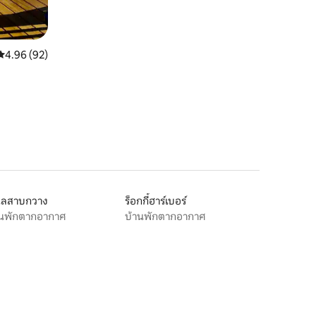
คะแนนเฉลี่ย 4.96 จาก 5, 92 รีวิว
4.96 (92)
เลสาบกวาง
ร็อกกี้ฮาร์เบอร์
านพักตากอากาศ
บ้านพักตากอากาศ