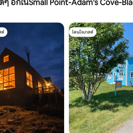
ศดีๆ อีกในSmall Point-Adam's Cove-B
ต์
โดนใจเกสต์
ต์
โดนใจเกสต์
 27 รีวิว