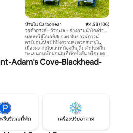
ในมินิโฮ
ครันและ
วกครบครัน
สุดและโต้
บ้านใน Carbonear
คะแนนเฉลี่ย 4.98 จาก 5, 
4.98 (106)
มุทร ไต่
วอด้าฮาวส์ – วิวทะเล + อ่างอาบน้ำ ใกล้ร้าน
กับสถานที่
อาหาร
หลบหนีสู่โอเอซิสของเราในดาวน์ทาวน์
คาร์บอนเนียร์ ที่ซึ่งความสะดวกสบายใน
าก
เมืองผสานกับเสน่ห์ท้องถิ่น ดื่มด่ำกับคลื่น
งจากคาร์โบ
ทะเล นอนพักผ่อนในที่พักทั้งคืน หรือปลด
ปล่อยความเครียดให้หายไปในอ่างแช่น้ำของ
nt-Adam's Cove-Blackhead-
เรา เดินไม่กี่นาที คุณจะได้เพลิดเพลินกับ
รสชาติที่ร้านกาแฟมีเสน่ห์และร้านอาหาร
Stone Jug อันเก่าแก่ ชมการแสดงที่โรง
ละคร เดินทางข้ามกาลเวลาในพิพิธภัณฑ์
หรือสำรวจร้านค้าท้องถิ่นเพื่อค้นหาสมบัติที่
ไม่เหมือนใคร ที่นี่มีทุกอย่างที่ดีที่สุดของทั้ง
สองโลกเพียงปลายนิ้วสัมผัส ส่วนที่เหลือขึ้น
อยู่กับคุณ
ฟรีบริเวณที่พัก
เครื่องปรับอากาศ