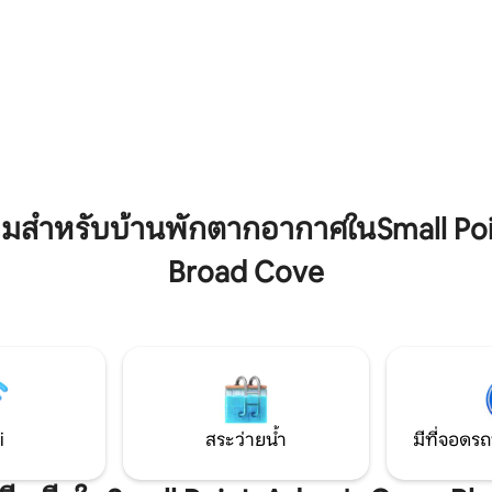
ี่มีเอกลักษณ์แห่งนี้และ
ด้วยป่าส่วนตัว สัมผัสการผจญภัย
่ที่พักมอบให้อย่างยิ่ง ที่พัก
มาที่มีสิ่งอำนวยความสะดวกครบ
งอยู่บนแนวชายฝั่งในอ่าวคอนเซป
อบอุ่นพร้อมสิ่งอำนวยความสะด
งาม โดยใช้เวลาขับรถ 15-20 นาที
เดินเล่นบนหาดทรายที่ไม่มีที่สิ้น
นเซนต์จอห์นส์และตัวเมือง
คลื่นที่มีแม่น้ำจืดมาบรรจบกับมหาส
กที่พักแห่งนี้สวยงามมาก(ที่พัก
เขาตามรอยนกอินทรี เพลิดเพลิน
i ที่ดีเยี่ยมสำหรับผู้ทำงานทางไกล
เก็บเบอร์รี่มากมาย เข้าแถวของคุณใน
Harry's Pond หายากนี้อยู่ห่างจ
เซนต์จอห์นเพียง 75 นาทีและห่า
นาร์ 10 นาที
มสำหรับบ้านพักตากอากาศในSmall Poi
Broad Cove
i
สระว่ายน้ำ
มีที่จอดรถ