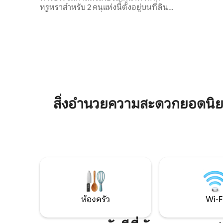
ชอบที่พักท
หรูหราสำหรับ 2 คนแห่งนี้ตั้งอยู่บนที่ดิน
ประสบการณ์ที
ส่วนตัวขนาดใหญ่ที่รายล้อมไปด้วยต้นไม้สูง
แห่งนี้ตั้
ตระหง่าน และมอบการผสมผสานที่ลงตัว
ชันอันสวย
ระหว่างธรรมชาติ ความเป็นส่วนตัว และการ
จากสนามบิ
พักผ่อน หลังจากสำรวจคาบสมุทรอวาลอน
ทิวทัศน์จา
จากทำเลใจกลางเมืองนี้แล้ว ก็มาผ่อนคลาย
ยังมี Wi-F
ในอ่างน้ำร้อนกลางแจ้งส่วนตัวได้เลย เดิน
ด้วย:)
เพียง 6 นาที ก็จะถึง The Newfoundland
Distillery Company ที่มีชื่อเสียง ซึ่งมีเหล้า
แฮนด์เมด ขนมอร่อย และวิวอันกว้างใหญ่
สิ่งอำนวยความสะดวกยอดนิย
ของอ่าวคอนเซปชัน
ห้องครัว
Wi-F