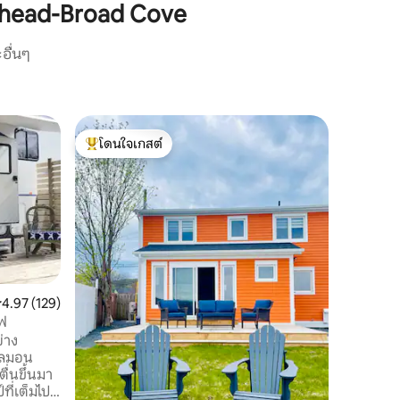
khead-Broad Cove
อื่นๆ
ห้องชุดร
โดนใจเกสต์
โดนใจ
wn
ชาเลต์ชน
โดนใจเกสต์ที่สุด
โดนใจเกส
หลีกหนีจา
ชาเลต์ชนบทที่อบอุ่
สวยงามตั้
ร้อน! ตกแต่งอย่างมีรสนิยมอวดโฉมสัตว์ป่า
และเสน่ห์ของน
ขวางพร้อม
อ่างอาบน้
ของคุณ! เรายินดีที่จะเสนอห้องเล่นเกมที่มี
ะแนนเฉลี่ย 4.97 จาก 5, 129 รีวิว
4.97 (129)
ปิงปอง ฟ
ฟ
โฮล!! ห่างจากเซนต์จอห์นไม่ถึง 1 ชั่วโมง 5
่าง
นาทีถึงโร
ซลมอน
ท
ื่นขึ้นมา
ที่เต็มไป