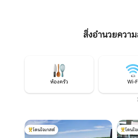
ทั้งปี) • ซาวน่าระดับไฮเอนด์ในร่ม • เครื่อง
ทำเลที่สม
ปรับอากาศ • ห่างจากอัมสเตอร์ดัมและยู
อัมสเตอร์ด
เทรคต์ 30 นาที • กูอิมีร์อยู่ห่างออกไป 15
เหมาะสำหรั
นาที • ห่างจากซานด์โฟร์ทและชายหาด 60
การพักผ่อน
นาที • เส้นทางเดินป่าและขี่จักรยานที่
สวยงาม
สวยงาม
สิ่งอำนวยควา
ห้องครัว
Wi-F
โดนใจเกสต์
โดนใจ
โดนใจเกสต์ที่สุด
โดนใจเกสต