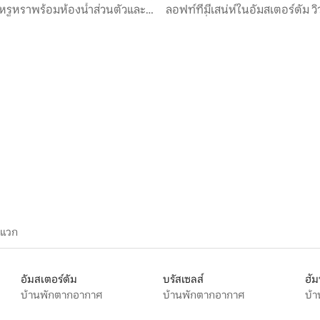
หรูหราพร้อมห้องน้ำส่วนตัวและ
ลอฟท์ที่มีเสน่ห์ในอัมสเตอร์ดัม 
ระเบียงที่มีแสงแดด
ะแวก
อัมสเตอร์ดัม
บรัสเซลส์
ฮัม
บ้านพักตากอากาศ
บ้านพักตากอากาศ
บ้