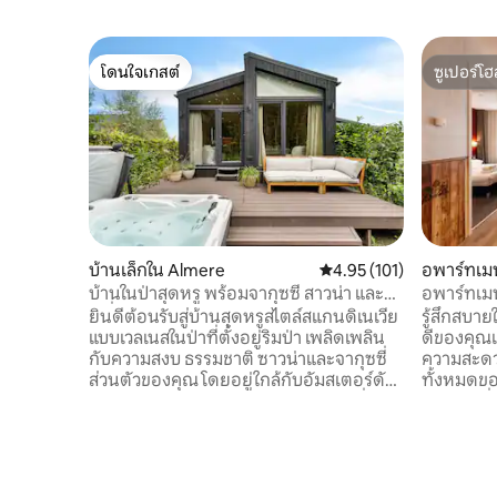
โดนใจเกสต์
ซูเปอร์โฮ
โดนใจเกสต์
ซูเปอร์โฮ
บ้านเล็กใน Almere
คะแนนเฉลี่ย 4.95 จาก 5, 1
4.95 (101)
อพาร์ทเมน
บ้านในป่าสุดหรู พร้อมจากุซซี่ สาวน่า และ
อพาร์ทเมน
เครื่องปรับอากาศส่วนตัว
ยินดีต้อนรับสู่บ้านสุดหรูสไตล์สแกนดิเนเวีย
รู้สึกสบา
แบบเวลเนสในป่าที่ตั้งอยู่ริมป่า เพลิดเพลิน
ดีของคุณเ
กับความสงบ ธรรมชาติ ซาวน่าและจากุซซี่
ความสะดว
ส่วนตัวของคุณ โดยอยู่ใกล้กับอัมสเตอร์ดัม
ทั้งหมดขอ
ยูเทรคต์ และ 't Gooi สำหรับการท่องเที่ยว
ของคุณที่ 
แบบไปเช้าเย็นกลับ ที่นี่คุณสามารถผ่อน
สะดวกสบาย
คลายหรือพักผ่อนอย่างเต็มที่หลังจากไป
และห้องน้
เที่ยวอย่างสนุกสนานมาทั้งวัน • จากุซซี่ส่วน
กำลังกายซ
ตัวพร้อมฟองและหัวฉีดน้ำ (±38°C ตลอด
ของเราได้ไ