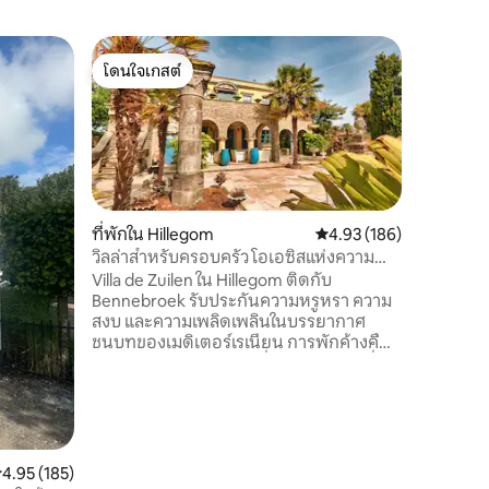
คอทเทจใ
โดนใจเกสต์
โดนใจ
บ้านทุ่งห
โดนใจเกสต์
โดนใจเกส
คอทเทจให
น้ำและสว
ธรรมชาติ
และ Hoor
ห้องน้ำก
อ่างอาบน
ในบ่อน้ำ 
ที่พักใน Hillegom
คะแนนเฉลี่ย 4.93 จาก 5, 
4.93 (186)
เหมือนสวร
วิลล่าสำหรับครอบครัว โอเอซิสแห่งความ
กลางนอร
สงบและอิสระ
Villa de Zuilen ใน Hillegom ติดกับ
ไม่ว่าคุณ
Bennebroek รับประกันความหรูหรา ความ
ปลา ดูนก 
สงบ และความเพลิดเพลินในบรรยากาศ
ที่นี่เป็น
ชนบทของเมดิเตอร์เรเนียน การพักค้างคืน
กับเราเป็นประสบการณ์ที่ไม่เหมือนใครที่จะ
ทำให้คุณผ่อนคลายอย่างเต็มที่และช่วยให้
คุณได้ลิ้มลองแก่นแท้ของธรรมชาติ ประตู
ทางเข้าแบบโบราณและสนามหญ้าส่วนตัว
ร่วมกันสร้างความน่าดึงดูดและกลมกลืนกัน
แนวคิดของเราง่ายดาย ทรงพลัง และเต็มไป
ะแนนเฉลี่ย 4.95 จาก 5, 185 รีวิว
4.95 (185)
ด้วยพลังงาน โดยเฉพาะอย่างยิ่งสำหรับผู้ที่