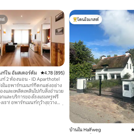
สต์
โดนใจเกสต์
สต์
โดนใจเกสต์ที่สุด
01 รีวิว
ท์ใน อัมสเตอร์ดัม
คะแนนเฉลี่ย 4.78 จาก 5, 895 รีวิว
4.78 (895)
ท์ 2 ห้องนอน - ID Aparthotel
ยใจในอพาร์ทเมนท์ที่ตกแต่งอย่าง
องและเพลิดเพลินไปกับสิ่งอำนวย
กและบริการของโรงแรมหรูฟรี
งเรา! อพาร์ทเมนท์กว้างขวาง
ID APARTHOTEL มีพื้นที่นั่งเล่นที่
ห้องครัวที่มีอุปกรณ์ครบครัน
ำในตัว คุณสามารถใช้ห้องออก
าวน่า Wi-Fi และแผนกต้อนรับ
บ้านใน Halfweg
ค
ม่จำกัด และทำเลที่ตั้ง? ตั้งอยู่ใน