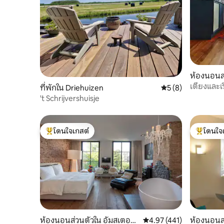
ห้องนอนส่
ดัม
เตียงและเ
ที่พักใน Driehuizen
คะแนนเฉลี่ย 5 จาก 5
5 (8)
รถฟรี
't Schrijvershuisje
โดนใจเกสต์
โดนใจ
โดนใจเกสต์ที่สุด
โดนใจเกสต
ห้องนอนส่วนตัวใน อัมสเตอร์
คะแนนเฉลี่ย 4.97 จาก 5, 
4.97 (441)
ห้องนอนส่