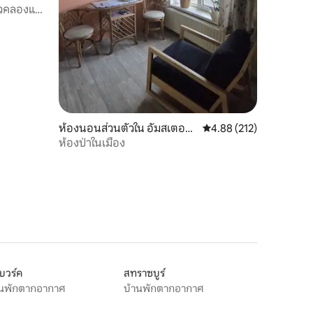
วิวคลองและ
ห้องนอนส่วนตัวใน อัมสเตอร์
คะแนนเฉลี่ย 4.88 จาก 5, 
4.88 (212)
ดัม
ห้องป่าในเมือง
บวร์ค
สทราซบูร์
านพักตากอากาศ
บ้านพักตากอากาศ