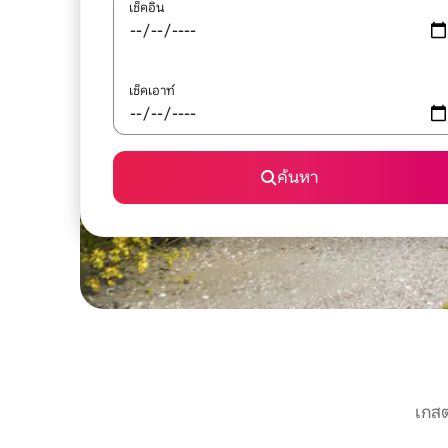
เช็คอิน
เช็คเอาท์
ค้นหา
เกสต