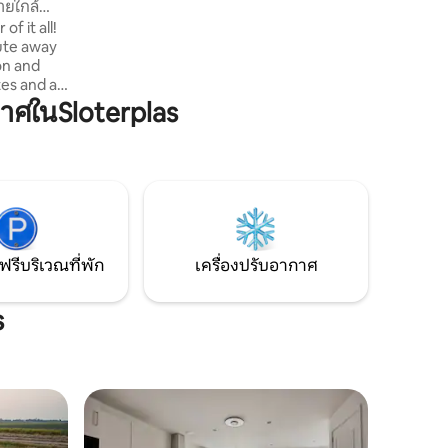
ยใกล้
เปิดใจรับการค้นพบสมดุลในชีวิต (อีกครั้ง)
f it all!
nute away
on and
tes and at
he
ศในSloterplas
 house
o
ght living
ooking for
mily or a
ng within
ฟรีบริเวณที่พัก
เครื่องปรับอากาศ
s