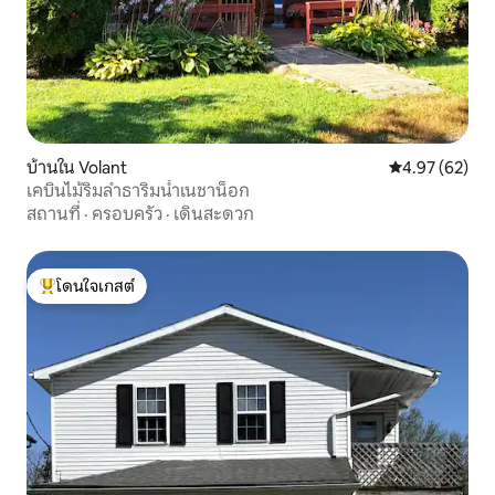
บ้านใน Volant
คะแนนเฉลี่ย 4.
4.97 (62)
เคบินไม้ริมลำธาริมน้ำเนชาน็อก
สถานที่
·
ครอบครัว
·
เดินสะดวก
โดนใจเกสต์
โดนใจเกสต์ที่สุด