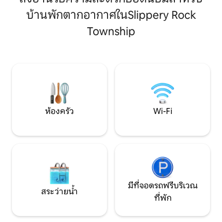
ปิ้งสไตล์แคมป์ปิ้งท
ในยามเย็น และเดินไปที่ SRU หรือเมนสตรีท
หรูหราทันสมัยมา
บ้านพักตากอากาศในSlippery Rock
เพื่อรับประทานอาหารค่ำอย่างอบอุ่น สิ่ง
แจ้งที่ยอดเยี่ยม ที่
อำนวยความสะดวกประกอบด้วยห้องครัว
อยู่ใกล้กับสถานที่ท
Township
เต็มรูปแบบพร้อมเครื่องใช้ไฟฟ้าใหม่ เครื่อง
หลากหลายรวมถึง K
ซักผ้าและเครื่องอบผ้า บาร์กาแฟและชา Wi-
Sandy Creek Bike Tr
Fi และที่จอดรถในบริเวณที่พักได้สูงสุด 4 คัน
สวยงามและ Sandy
< เดิน 5 นาทีไปยัง: วิทยาเขต SRU ร้าน
อาหารใจกลางเมือง โรงเบียร์คราฟท์
ห้องครัว
Wi-Fi
มีที่จอดรถฟรีบริเวณ
สระว่ายน้ำ
ที่พัก