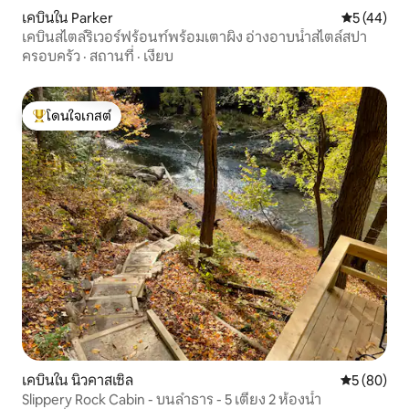
เคบินใน Parker
คะแนนเฉลี่ย
5 (44)
เคบินสไตล์ริเวอร์ฟร้อนท์พร้อมเตาผิง อ่างอาบน้ำสไตล์สปา
ครอบครัว
·
สถานที่
·
เงียบ
โดนใจเกสต์
โดนใจเกสต์ที่สุด
เคบินใน นิวคาสเซิล
คะแนนเฉลี่ย
5 (80)
Slippery Rock Cabin - บนลำธาร - 5 เตียง 2 ห้องน้ำ