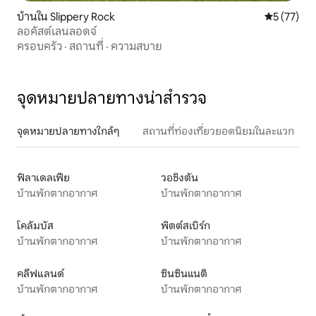
บ้านใน Slippery Rock
คะแนนเฉลี่ย
5 (77)
ลอคัสต์เลนลอดจ์
ครอบครัว
·
สถานที่
·
ความสบาย
จุดหมายปลายทางน่าสำรวจ
จุดหมายปลายทางใกล้ๆ
สถานที่ท่องเที่ยวยอดนิยมในละแวก
ฟิลาเดลเฟีย
วอชิงตัน
บ้านพักตากอากาศ
บ้านพักตากอากาศ
โคลัมบัส
พิตต์สเบิร์ก
บ้านพักตากอากาศ
บ้านพักตากอากาศ
คลีฟแลนด์
ซินซินแนติ
บ้านพักตากอากาศ
บ้านพักตากอากาศ