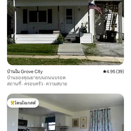
บ้านใน Grove City
คะแนนเฉลี่ย 4.
4.95 (39)
บ้านของคุณยายบนถนนบรอด
สถานที่
·
ครอบครัว
·
ความสบาย
โดนใจเกสต์
โดนใจเกสต์ที่สุด