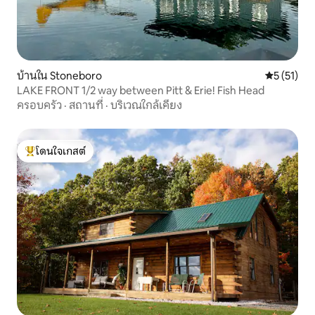
บ้านใน Stoneboro
คะแนนเฉลี่ย
5 (51)
LAKE FRONT 1/2 way between Pitt & Erie! Fish Head
ครอบครัว
·
สถานที่
·
บริเวณใกล้เคียง
โดนใจเกสต์
โดนใจเกสต์ที่สุด