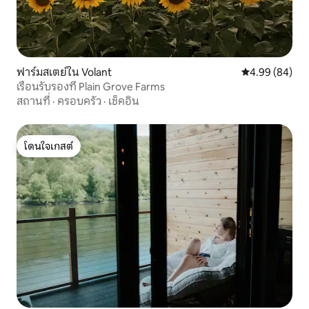
ฟาร์มสเตย์ใน Volant
คะแนนเฉลี่ย 4.9
4.99 (84)
เรือนรับรองที่ Plain Grove Farms
สถานที่
·
ครอบครัว
·
เช็คอิน
โดนใจเกสต์
โดนใจเกสต์