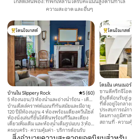
เกสต์เห็นพ้อง: ที่พักเหล่านี้ได้รับคะแนนสูงด้านทำเล
ความสะอาด และอื่นๆ
โดนใจเกสต์
โดนใจเกสต์
โดนใจเกสต์ที่สุด
โดนใจเกสต์ที่สุด
โดมใน เคนเนอร์เดล
ซานดี้ครีกจีโอดอ
บ้านใน Slippery Rock
คะแนนเฉลี่ย 5 จาก 5, 60 รีวิว
5 (60)
เตาผิง
ยินดีต้อนรับสู่ g
5 ห้องนอน/3 ห้องน้ำและอ่างน้ำร้อน - เดิน
ที่ตั้งอยู่ใจกลางธรรมชาต
ไปยัง SRU / ถนนสายหลัก
บ้านสไตล์คราฟต์แมนที่ทันสมัยและมีอายุ
ประสบการณ์การเข้า
120 ปีมีห้องนอน 4 ห้องพร้อมเตียงควีนไซส์
โดมทางภูมิศาสตร์ที
ห้องนั่งเล่นที่ชั้นใต้ดินพร้อมทีวีและเตียง
สถาปัตยกรรมแห่งนี้
สถานที่
·
ความคุ้มค่
เดี่ยวเพิ่มเติม และห้องน้ำเต็มรูปแบบ 3 ห้อง
ในทั้งรัฐ หลีกหนีจ
ผ่อนคลายในอ่างอาบน้ำร้อน พักผ่อนที่
ครอบครัว
·
ความคุ้มค่า
·
บริการต้อนรับ
ของชีวิตและดื่มด่
ระเบียงด้านหน้าภายใต้แสงไฟอันแสนอ่อน
สิ่งอำนวยความสะดวกยอดนิยมสำหรับ