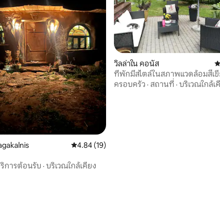
วิลล่าใน คอนัส
ค
ที่พักมีสไตล์ในสภาพแวดล้อมสีเขี
ครอบครัว
·
สถานที่
·
บริเวณใกล้เค
agakalnis
คะแนนเฉลี่ย 4.84 จาก 5, 19 รีวิว
4.84 (19)
ริการต้อนรับ
·
บริเวณใกล้เคียง
30 รีวิว