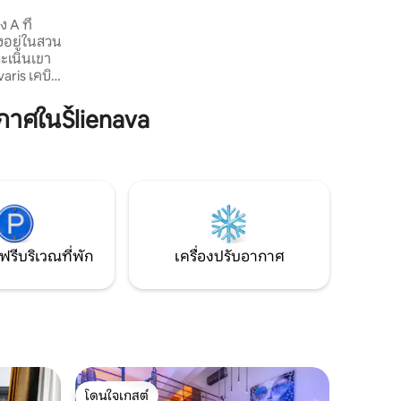
ห้องน้ำเป็นระเบียบและทันสมัย มาพร้อมกับ
ระบบฟอกอากาศแบบฟื้นฟู เป็นสถานที่ที่
 A ที่
สมบูรณ์แบบสำหรับการพักผ่อนหลังจาก
งอยู่ในสวน
สำรวจเมืองหรือทำงานมาทั้งวัน
ะเนินเขา
 เคบิน
ตัวพร้อม
ำความร้อน
าศในŠlienava
ร้อมเตา
่วนตัว
ว พร้อม
ผ่อน เหมาะ
มนติกหรือ
– พร้อม
ม
ฟรีบริเวณที่พัก
เครื่องปรับอากาศ
โดนใจเกสต์