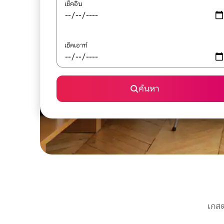
เช็คอิน
เช็คเอาท์
ค้นหา
เกสต