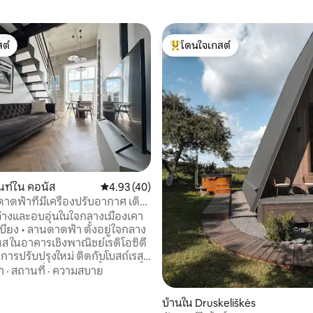
ต์
โดนใจเกสต์
ต์
โดนใจเกสต์ที่สุด
 52 รีวิว
นท์ใน คอนัส
คะแนนเฉลี่ย 4.93 จาก 5, 40 รีวิว
4.93 (40)
ดฟ้าที่มีเครื่องปรับอากาศ เดิน
 Zalgiris Arena
ว่างและอบอุ่นในใจกลางเมืองเคา
เบียง • ลานดาดฟ้า ตั้งอยู่ใจกลาง
นส ในอาคารเชิงพาณิชย์เรดิโอซิตี
้รับการปรับปรุงใหม่ ติดกับโบสถ์เรส
ซิลิกา ห้องใต้หลังคาตั้งอยู่บนชั้น
า
·
สถานที่
·
ความสบาย
 หันหน้าไปทางลานด้านในที่เงียบ
่างที่หันหน้าไปทางทิศใต้ทำให้
บ้านใน Druskeliškės
สงสว่างจากแสงแดด และคุณมี