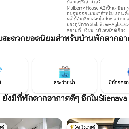
มัลเบอร์รี่เฮ้าส์ เอ2
นตัว 2 ระเบียงให้พักผ่อน • ลอฟต์
Mulberry House A2 เป็นเคบินทรง
เพดานต่ำกว่าที่ชั้นบนซึ่งเป็นชั้นที่ใช้
อบอุ่นออกแบบมาสำหรับ 2 คน ตั้
นเท่านั้น - อาจสะดวกสบายน้อย
ผลไม้อันเงียบสงบใกล้ทะเลสาบแล
้เข้าพักที่มีความสูงเกิน 1.90 ม.
ของภูมิภาค Stakliškės–Aukštadvaris
มีห้องนอนหนึ่งห้อง ห้องน้ำส่วน
สถานที่
·
เงียบ
·
บริเวณใกล้เคียง
ฝักบัว เครื่องปรับอากาศ ระบบท
ามสะดวกยอดนิยมสำหรับบ้านพักตากอาก
ใต้พื้น Wi-Fi และห้องครัวเล็กๆ พ
และตู้เย็น เพลิดเพลินกับระเบียงส
สำหรับกาแฟยามเช้าหรือการดูดา
ยังมีพื้นที่สำหรับปิ้งย่างและพัก
สำหรับวันหยุดสุดสัปดาห์สุดโรแ
การเข้าพักระยะยาวในธรรมชาติ 
ความสะดวกสบายอยู่ใกล้แค่เอื้อ
i
สระว่ายน้ำ
มีที่จอดรถ
ยังมีที่พักตากอากาศดีๆ อีกในŠlienava
ต์
โดนใจเกสต์