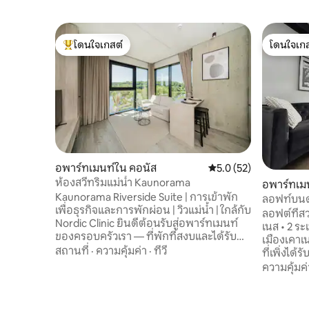
โดนใจเกสต์
โดนใจเกส
โดนใจเกสต์ที่สุด
โดนใจเกส
อพาร์ทเมนท์ใน คอนัส
คะแนนเฉลี่ย 5.0 จาก 5,
5.0 (52)
ห้องสวีทริมแม่น้ำ Kaunorama
อพาร์ทเม
Kaunorama Riverside Suite | การเข้าพัก
ลอฟท์บนดา
เพื่อธุรกิจและการพักผ่อน | วิวแม่น้ำ | ใกล้กับ
15 นาทีถึง
ลอฟต์ที่ส
Nordic Clinic ยินดีต้อนรับสู่อพาร์ทเมนท์
เนส • 2 ระ
ของครอบครัวเรา — ที่พักที่สงบและได้รับ
เมืองเคาเ
การออกแบบมาอย่างพิถีพิถัน โดยได้รับแรง
สถานที่
·
ความคุ้มค่า
·
ทีวี
ที่เพิ่งได
บันดาลใจจากน้ำและบรรยากาศริมทะเลที่
เรอเรชันบา
ความคุ้มค่
แผ่วเบา พื้นผิวธรรมชาติ โทนสีอบอุ่น และ
4 มีลิฟท์
การตกแต่งภายในที่เต็มไปด้วยแสงสว่าง
สงบ หน้าต
สร้างบรรยากาศที่เงียบสงบ ซึ่งคุณสามารถ
ที่พักมีแ