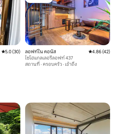
โดนใจเกสต์
คะแนนเฉลี่ย 5.0 จาก 5, 30 รีวิว
5.0 (30)
ลอฟท์ใน คอนัส
คะแนนเฉลี่ย 4.86 จาก 5,
4.86 (42)
โซโฮแกลเลอรี่ลอฟท์ 437
สถานที่
·
ครอบครัว
·
เข้าถึง