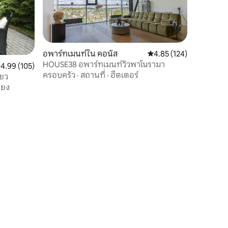
อพาร์ทเมนท์ใน คอนัส
คะแนนเฉลี่ย 4.85 จาก 5, 
4.85 (124)
HOUSE38 อพาร์ทเมนท์วิวพาโนรามา
ะแนนเฉลี่ย 4.99 จาก 5, 105 รีวิว
4.99 (105)
ครอบครัว
·
สถานที่
·
ฮีตเตอร์
ยว
ียง