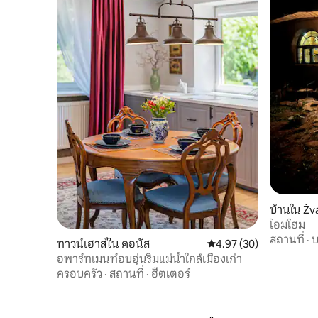
บ้านใน Žv
โอมโฮม
สถานที่
·
บ
ทาวน์เฮาส์ใน คอนัส
คะแนนเฉลี่ย 4.97 จาก 5, 
4.97 (30)
อพาร์ทเมนท์อบอุ่นริมแม่น้ำใกล้เมืองเก่า
ครอบครัว
·
สถานที่
·
ฮีตเตอร์