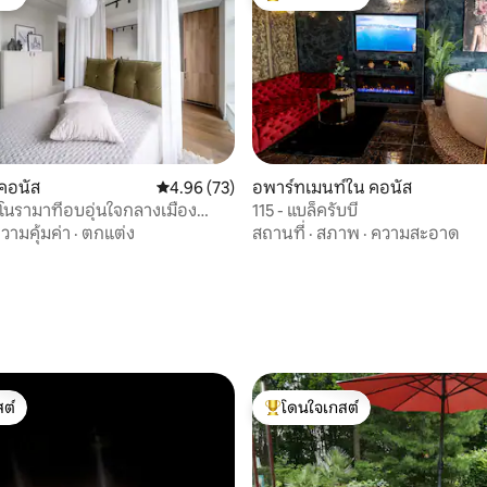
ต์
โดนใจเกสต์ที่สุด
คอนัส
คะแนนเฉลี่ย 4.96 จาก 5, 73 รีวิว
4.96 (73)
อพาร์ทเมนท์ใน คอนัส
โนรามาที่อบอุ่นใจกลางเมือง
115 - แบล็ครับบี้
2 คน
วามคุ้มค่า
·
ตกแต่ง
สถานที่
·
สภาพ
·
ความสะอาด
 42 รีวิว
ต์
โดนใจเกสต์
ต์
โดนใจเกสต์ที่สุด