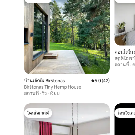
โดนใจเกสต์
โดนใจเกส
คอนโดใน 
สตูดิโอพา
สำหรับ 1-
สถานที่
·
ค
บ้านเล็กใน Birštonas
คะแนนเฉลี่ย 5.0 จาก 5,
5.0 (42)
Birštonas Tiny Hemp House
สถานที่
·
วิว
·
เงียบ
โดนใจเกสต์
โดนใจเกส
โดนใจเกสต์
โดนใจเกส