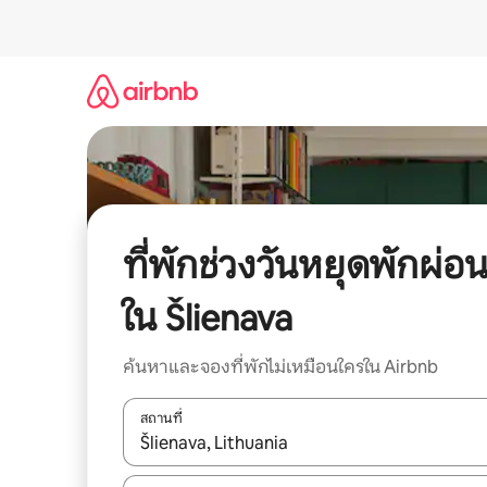
ข้าม
ไป
ยัง
เนื้อหา
ที่พักช่วงวันหยุดพักผ่อ
ใน Šlienava
ค้นหาและจองที่พักไม่เหมือนใครใน Airbnb
สถานที่
ใช้ลูกศรขึ้นลง หรือใช้การสัมผัสหรือปัด เพื่อสำรวจผ