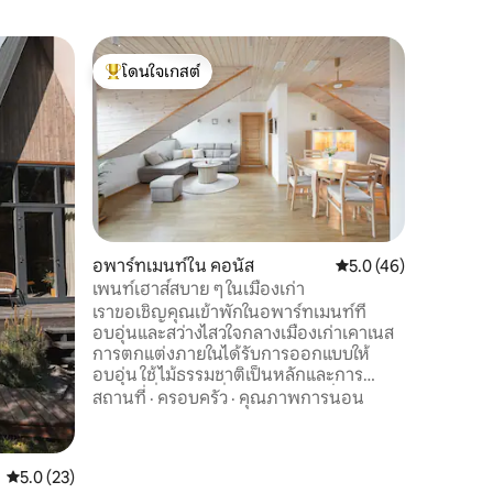
อพาร์ทเม
โดนใจเกสต์
โดนใจ
สตูดิโอข
โดนใจเกสต์ที่สุด
โดนใจเกส
เมือง • ท
ยินดีต้อน
ไซน์เนอร์ใ
สะดวกสบาย
เพดานสูง 
สว่างและทันสมัย ตั้งอยู่ใ
สถานที่
·
เงียบสงบ
ใจกลางเม
เข้าถึงทุกส
อพาร์ทเมนท์ใน คอนัส
คะแนนเฉลี่ย 5.0 จาก 5,
5.0 (46)
สำหรับคู่ร
เพนท์เฮาส์สบาย ๆ ในเมืองเก่า
พักที่มาเ
เราขอเชิญคุณเข้าพักในอพาร์ทเมนท์ที่
ดิโอนี้มี
อบอุ่นและสว่างไสวใจกลางเมืองเก่าเคาเนส
ได้อย่างร
การตกแต่งภายในได้รับการออกแบบให้
อบอุ่น ใช้ไม้ธรรมชาติเป็นหลักและการ
ตกแต่งที่ทันสมัยที่กลมกลืนกับกลิ่นอาย
สถานที่
·
ครอบครัว
·
คุณภาพการนอน
ของเมืองเก่าได้อย่างลงตัว อพาร์ทเมนท์มี 2
ห้องนอนที่สะดวกสบาย ห้องนั่งเล่นกว้าง
ขวางพร้อมพื้นที่นั่งเล่น ห้องรับประทาน
คะแนนเฉลี่ย 5.0 จาก 5, 23 รีวิว
5.0 (23)
อาหารและห้องครัวที่มีอุปกรณ์ครบครัน