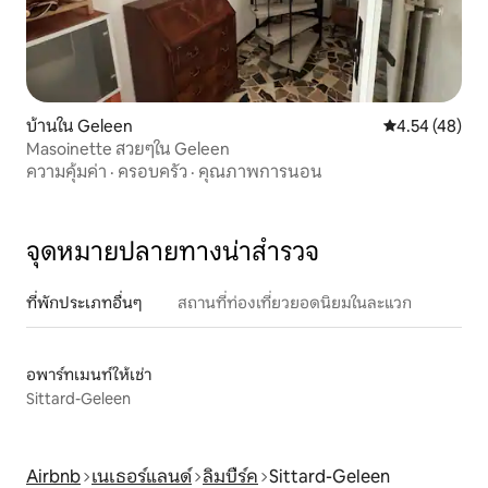
บ้านใน Geleen
คะแนนเฉลี่ย 4.
4.54 (48)
Masoinette สวยๆใน Geleen
ความคุ้มค่า
·
ครอบครัว
·
คุณภาพการนอน
จุดหมายปลายทางน่าสำรวจ
ที่พักประเภทอื่นๆ
สถานที่ท่องเที่ยวยอดนิยมในละแวก
อพาร์ทเมนท์ให้เช่า
Sittard-Geleen
Airbnb
เนเธอร์แลนด์
ลิมบืร์ค
Sittard-Geleen