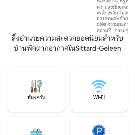
ห้องสตูดิโอหรูพรู
ตั้งแต่ 12 ปีขึ้นไป
สะดวกของโรงแรม เป
ความสุขมักจะอยู่ใน
หรือไม่
เพลิดเพลินกับสถานที
การตกแต่งด้วยรส
อดีต ความสะดวกสบ
ในรายละเอียดและรู
สถานที่
·
ความคุ้มค่
ทำให้ B&B ’t Pött
สิ่งอำนวยความสะดวกยอดนิยมสำหรับ
ตัว ที่พักพร้อมอาหารเช้าของเราประกอบ
บ้านพักตากอากาศในSittard-Geleen
ด้วยสตูดิโอขนาดให
สบายห้องนอนและห้องครัว 
กล่องสวิสเซนส์ที่ท
ชวนให้คุณนอนหลับฝ
อีกต่อไป" นอนหลับ
ส่วนตัวผ่านสวนคอ
ห้องครัว
Wi-Fi