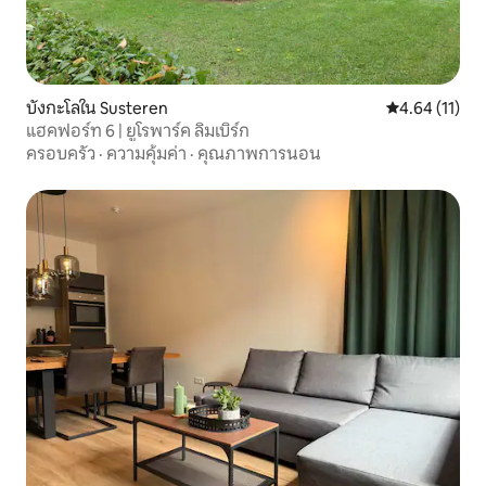
บังกะโลใน Susteren
คะแนนเฉลี่ย 4.
4.64 (11)
แฮคฟอร์ท 6 | ยูโรพาร์ค ลิมเบิร์ก
ครอบครัว
·
ความคุ้มค่า
·
คุณภาพการนอน