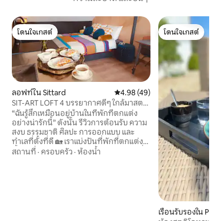
โดนใจเกสต์
โดนใจเกสต์
โดนใจเกสต์
โดนใจเกสต์
ลอฟท์ใน Sittard
คะแนนเฉลี่ย 4.98 จาก 5, 49 รีวิว
4.98 (49)
SIT-ART LOFT 4 บรรยากาศดีๆ ใกล้มาสตริ
ชต์ DE/BE/NL
“ฉันรู้สึกเหมือนอยู่บ้านในที่พักที่ตกแต่ง
อย่างน่ารักนี้” ดังนั้น รีวิวการต้อนรับ ความ
สงบ ธรรมชาติ ศิลปะ การออกแบบ และ
ทำเลที่ตั้งที่ดี 🏡 เราแบ่งปันที่พักที่ตกแต่ง
ดั้งเดิมในซิตตาร์ดกับคุณ สตูดิโอลอฟท์ที่
สถานที่
·
ครอบครัว
·
ห้องน้ำ
สว่างและกว้างขวาง (40 ตร.ม.) สะดวก
สบายพร้อมพื้นที่เปิดโล่งบนชั้น 2 พร้อม
ห้องน้ำหรูหรา ห้องครัวเล็ก และเตียง 3
เตียง ใช้คิกไบค์/สเต็ปได้ฟรี 2 คัน ซาวน่า –
รวมการใช้ซาวน่า 1 ครั้งต่อการเข้าพัก สระ
ว่ายน้ำตั้งแต่เดือนพฤษภาคมถึงกันยายน
เรือนรับรองใน Put
มาสตริชต์ – โรเออร์มอนด์ – เลียจ – อาเคิน