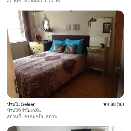
สถานที่
·
ความคุ้มค่า
·
สภาพ
บ้านใน Geleen
คะแนนเฉลี่ย 4.
4.88 (16)
บ้านให้เช่าในเกลีน
สถานที่
·
ครอบครัว
·
สภาพ