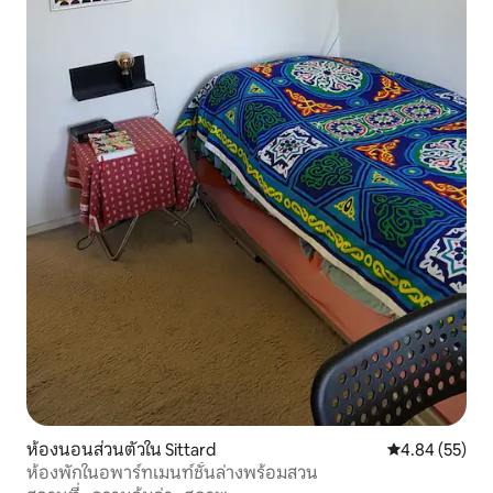
ห้องนอนส่วนตัวใน Sittard
คะแนนเฉลี่ย 4.
4.84 (55)
ห้องพักในอพาร์ทเมนท์ชั้นล่างพร้อมสวน