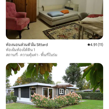
ห้องนอนส่วนตัวใน Sittard
คะแนนเฉลี่ย 4.
4.91 (11)
ห้องในห้องใต้ดิน 1
สถานที่
·
ความคุ้มค่า
·
พื้นที่ในร่ม