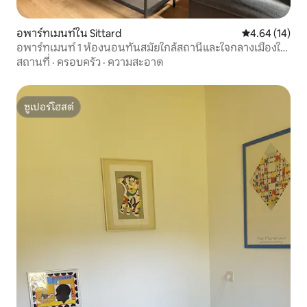
อพาร์ทเมนท์ใน Sittard
คะแนนเฉลี่ย 4.
4.64 (14)
อพาร์ทเมนท์ 1 ห้องนอนทันสมัยใกล้สถานีและใจกลางเมืองใน
ซิตทาร์ด
สถานที่
·
ครอบครัว
·
ความสะอาด
ซูเปอร์โฮสต์
ซูเปอร์โฮสต์