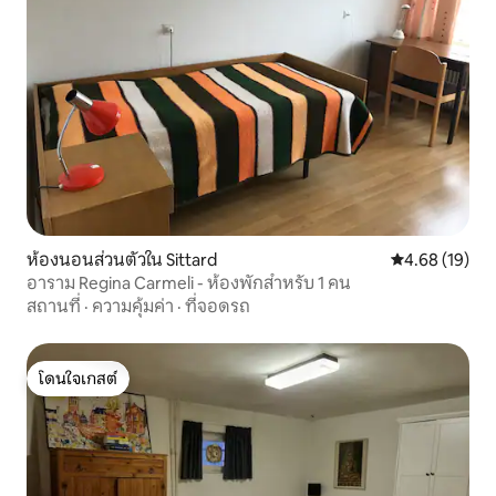
ห้องนอนส่วนตัวใน Sittard
คะแนนเฉลี่ย 4.
4.68 (19)
อาราม Regina Carmeli - ห้องพักสำหรับ 1 คน
สถานที่
·
ความคุ้มค่า
·
ที่จอดรถ
โดนใจเกสต์
โดนใจเกสต์