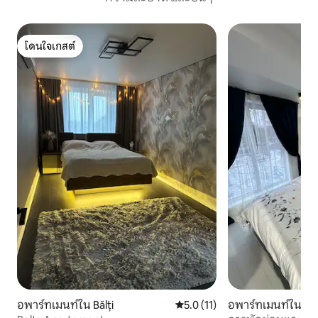
โดนใจเกสต์
โดนใจเกสต์
อพาร์ทเมนท์ใน Bălți
คะแนนเฉลี่ย 5.0 จาก 5, 11 รีวิว
5.0 (11)
อพาร์ทเมนท์ใน Bălț