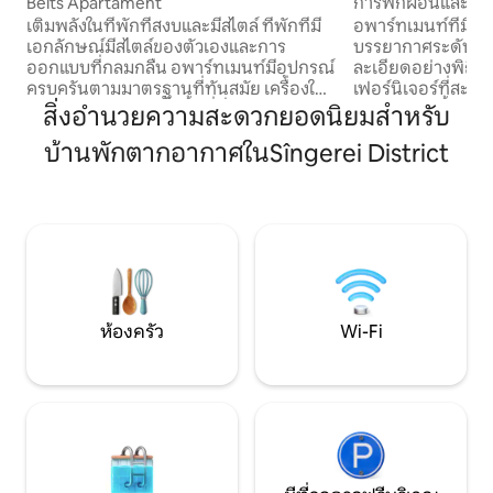
Belts Apartament
การพักผ่อนและคว
อพาร์ทเมนท์เหมือน
เติมพลังในที่พักที่สงบและมีสไตล์ ที่พักที่มี
อพาร์ทเมนท์ที่มีก
เอกลักษณ์มีสไตล์ของตัวเองและการ
บรรยากาศระดับพรี
ออกแบบที่กลมกลืน อพาร์ทเมนท์มีอุปกรณ์
ละเอียดอย่างพิถีพิ
ครบครันตามมาตรฐานที่ทันสมัย เครื่องใช้
เฟอร์นิเจอร์ที่สะ
ไฟฟ้าคุณภาพสูง และพื้นที่นั่งเล่นแยกต่าง
อบอุ่นสร้างพื้นที่ท
สิ่งอำนวยความสะดวกยอดนิยมสำหรับ
หากบนระเบียงจะช่วยให้คุณผ่อนคลายและ
ผ่อนและการเข้าพักเพื
บ้านพักตากอากาศในSîngerei District
เพลิดเพลินกับความสะดวกสบายและความ
ส่วนตัวและมีสไตล์
อบอุ่นของอพาร์ทเมนท์นี้ อพาร์ทเมนท์มีสิ่ง
ประสบการณ์ที่เหนือ
จำเป็นทุกอย่างสำหรับการเข้าพักทุกวันและ
ระยะยาว
ห้องครัว
Wi-Fi