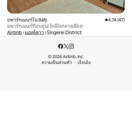
อพาร์ทเมนท์ใน Bălți
คะแนนเฉลี่ย 4.
4.74 (47)
อพาร์ทเมนท์ที่อบอุ่น! ใกล้ใจกลางเมือง!
Airbnb
มอลโดวา
Sîngerei District
© 2026 Airbnb, Inc.
ความเป็นส่วนตัว
เงื่อนไข