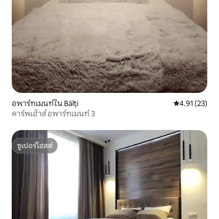
อพาร์ทเมนท์ใน Bălți
คะแนนเฉลี่ย 4.
4.91 (23)
คาร์พเฮ้าส์ อพาร์ทเมนท์ 3
ซูเปอร์โฮสต์
ซูเปอร์โฮสต์