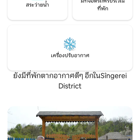
มีที่จอดรถฟรีบริเวณ
สระว่ายน้ำ
ที่พัก
เครื่องปรับอากาศ
ยังมีที่พักตากอากาศดีๆ อีกในSîngerei
District