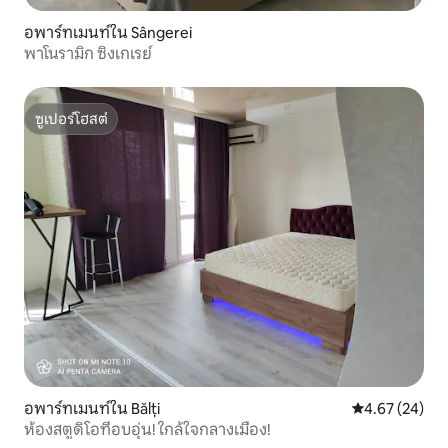
อพาร์ทเมนท์ใน Sângerei
พาโนรามิก ซิงเกเรย์
ซูเปอร์โฮสต์
ซูเปอร์โฮสต์
อพาร์ทเมนท์ใน Bălți
คะแนนเฉลี่ย 4.
4.67 (24)
ห้องสตูดิโอที่อบอุ่น! ใกล้ใจกลางเมือง!