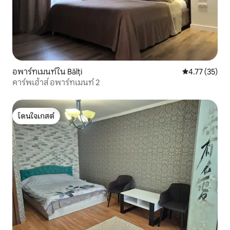
อพาร์ทเมนท์ใน Bălți
คะแนนเฉลี่ย 4.
4.77 (35)
คาร์พเฮ้าส์ อพาร์ทเมนท์ 2
โดนใจเกสต์
โดนใจเกสต์