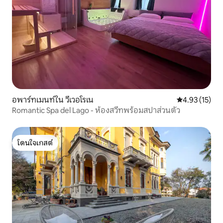
อพาร์ทเมนท์ใน วีเวอโรเน
คะแนนเฉลี่ย 4.
4.93 (15)
Romantic Spa del Lago - ห้องสวีทพร้อมสปาส่วนตัว
โดนใจเกสต์
โดนใจเกสต์