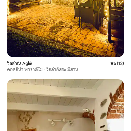
วิลล่าใน Agliè
คะแนนเฉลี่ย
5 (12)
คอลลิน่า พาราดีโซ - วิลล่าอิสระ มีสวน