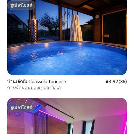
ซูเปอร์โฮสต์
ซูเปอร์โฮสต์
บ้านเล็กใน Coassolo Torinese
คะแนนเฉลี่ย 4.
4.92 (36)
การพักผ่อนของเดลลาวัลเล
ซูเปอร์โฮสต์
ซูเปอร์โฮสต์