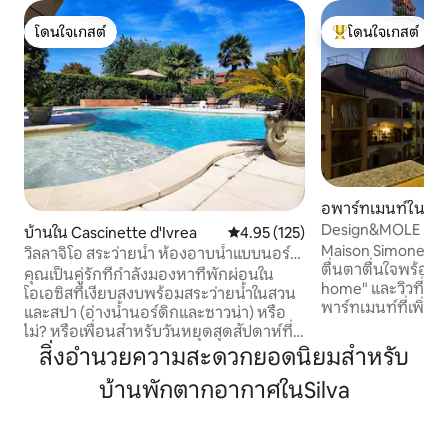
โดนใจเกสต์
โดนใจเกสต์
โดนใจเกสต์
โดนใจเกสต์ที่สุด
อพาร์ทเมนท์ใน Ce
Design&MOLE Pano
บ้านใน Cascinette d'Ivrea
คะแนนเฉลี่ย 4.95 จาก 5, 125 รีวิว
4.95 (125)
เมืองตูริน
Maison Simone ✨ เ
วิลลาจิโอ สระว่ายน้ำ ห้องอาบน้ำแบบนอร์
ตื่นตาตื่นใจพร้อม 
ดิก ซาวน่า สำหรับใช้งานโดยเฉพาะ
คุณเป็นคู่รักที่กำลังมองหาที่พักผ่อนใน
home" และวิวที่สว
โอเอซิสที่เงียบสงบพร้อมสระว่ายน้ำในสวน
พาร์ทเมนท์ที่เพิ่งไ
และสปา (อ่างน้ำนอร์ดิกและซาวน่า) หรือ
สไตล์โดดเด่นให้ค
ไม่? หรือเพื่อนสำหรับวันหยุดสุดสัปดาห์ที่
สบาย คุณสามารถเดินสำรวจ MOLE
แตกต่างกัน? หรือสำหรับวันเกิด? หรือ
สิ่งอำนวยความสะดวกยอดนิยมสำหรับ
ใจกลางเมืองที่มีค
สำหรับวันครบรอบ? หรือจะเป็นของขวัญ
ประวัติศาสตร์ พิพ
บ้านพักตากอากาศในSilva
สำหรับวันหยุดสุดสัปดาห์ดีไหม? หรือกำลัง
จัตุรัส และมุมที่มีเ
เดินทางอยู่? วิลล่าจิโอสำหรับคุณ! ในฤดู
ชิมอาหารท้องถิ่นที่
ใบไม้ผลิและฤดูร้อน มีสระว่ายน้ำพร้อมจา
พื้นที่สำหรับคนเดิน
กุซซี่และห้องครัวกลางแจ้งที่มีอุปกรณ์ครบ