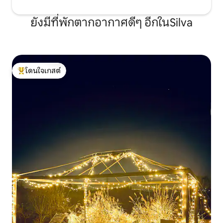
ยังมีที่พักตากอากาศดีๆ อีกในSilva
โดนใจเกสต์
โดนใจเกสต์ที่สุด