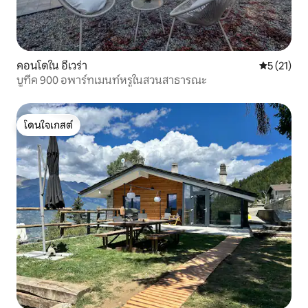
คอนโดใน อีเวร่า
คะแนนเฉลี่ย
5 (21)
บูทีค 900 อพาร์ทเมนท์หรูในสวนสาธารณะ
โดนใจเกสต์
โดนใจเกสต์