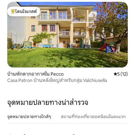
โดนใจเกสต์
โดนใจเกสต์ที่สุด
บ้านพักตากอากาศใน Pecco
คะแนนเฉลี่ย
5 (12)
Casa Patron บ้านหลังใหญ่สำหรับกลุ่ม Valchiusella
จุดหมายปลายทางน่าสำรวจ
จุดหมายปลายทางใกล้ๆ
สถานที่ท่องเที่ยวยอดนิยมในละแวก