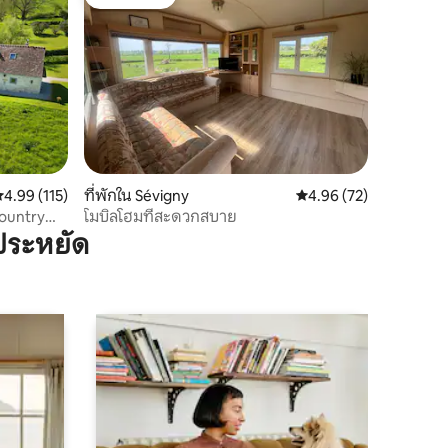
โดนใจเกสต์
ะแนนเฉลี่ย 4.99 จาก 5, 115 รีวิว
4.99 (115)
ที่พักใน Sévigny
คะแนนเฉลี่ย 4.96 จาก 5,
4.96 (72)
country
โมบิลโฮมที่สะดวกสบาย
ประหยัด