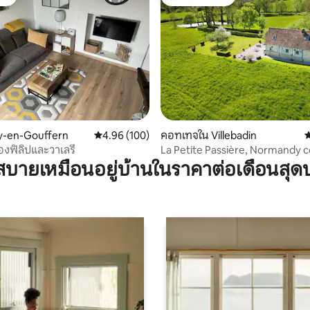
ต์
โดนใจเกสต์ที่สุด
24 รีวิว
lly-en-Gouffern
คะแนนเฉลี่ย 4.96 จาก 5, 100 รีวิว
4.96 (100)
คอทเทจใน Villebadin
ค
งฟิลิปและวาเลรี
La Petite Passière, Normandy 
house
บายเหมือนอยู่บ้านในราคาต่อเดือนสุด