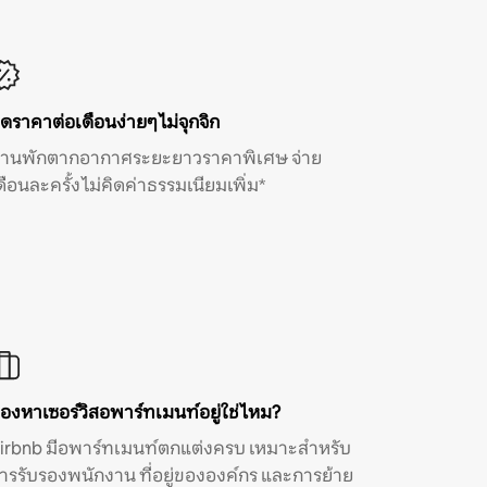
ิดราคาต่อเดือนง่ายๆ ไม่จุกจิก
้านพักตากอากาศระยะยาวราคาพิเศษ จ่าย
ดือนละครั้ง ไม่คิดค่าธรรมเนียมเพิ่ม*
องหาเซอร์วิสอพาร์ทเมนท์อยู่ใช่ไหม?
irbnb มีอพาร์ทเมนท์ตกแต่งครบ เหมาะสำหรับ
ารรับรองพนักงาน ที่อยู่ขององค์กร และการย้าย