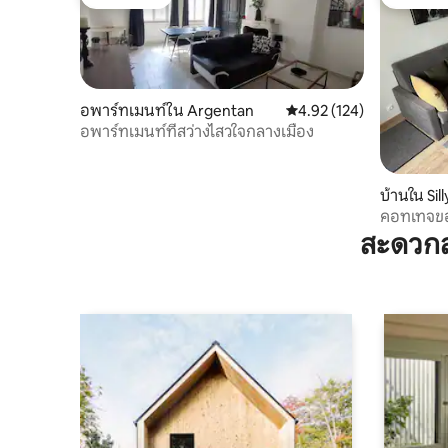
โดนใจเกสต์
โดนใจเกส
อพาร์ทเมนท์ใน Argentan
คะแนนเฉลี่ย 4.92 จาก 5, 1
4.92 (124)
อพาร์ทเมนท์ที่สว่างไสวใจกลางเมือง
บ้านใน Si
คอทเทจขอ
สะดวกส