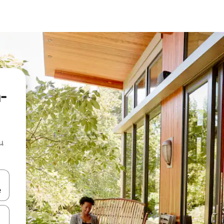
-
น
ลการค้นหา