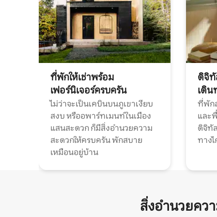
ที่พักให้เช่าพร้อม
ดิจิ
เฟอร์นิเจอร์ครบครัน
เดิน
ไม่ว่าจะเป็นเคบินบนภูเขาเงียบ
ที่พั
สงบ หรืออพาร์ทเมนท์ในเมือง
และพื
แสนสะดวก ก็มีสิ่งอำนวยความ
ดิจิ
สะดวกให้ครบครัน พักสบาย
ทางไ
เหมือนอยู่บ้าน
สิ่งอำนวยคว