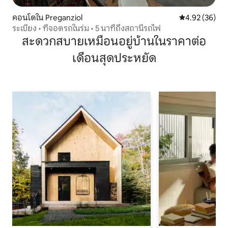
คอนโดใน Preganziol
คะแนนเฉลี่ย 4.
4.92 (36)
ระเบียง • ที่จอดรถในร่ม • 5 นาทีถึงสถานีรถไฟ
สะดวกสบายเหมือนอยู่บ้านในราคาต่อ
เดือนสุดประหยัด