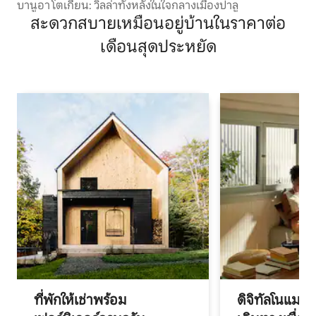
บานูอา โตเกียน: วิลล่าทั้งหลังในใจกลางเมืองปาลู
สะดวกสบายเหมือนอยู่บ้านในราคาต่อ
เดือนสุดประหยัด
ที่พักให้เช่าพร้อม
ดิจิทัลโนแมด