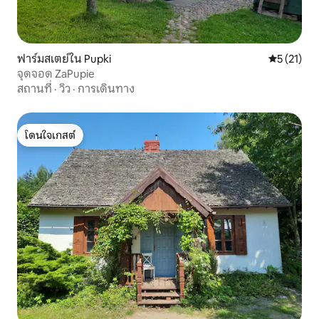
ฟาร์มสเตย์ใน Pupki
คะแนนเฉลี่ย
5 (21)
จุดจอด ZaPupie
สถานที่
·
วิว
·
การเดินทาง
โดนใจเกสต์
โดนใจเกสต์