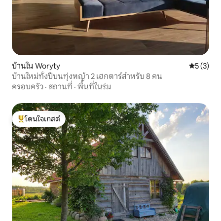
บ้านใน Woryty
คะแนนเฉลี่
5 (3)
บ้านใหม่ทั้งปีบนทุ่งหญ้า 2 เฮกตาร์สำหรับ 8 คน
ครอบครัว
·
สถานที่
·
พื้นที่ในร่ม
โดนใจเกสต์
โดนใจเกสต์ที่สุด