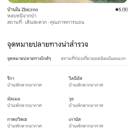
บ้านใน Zbiczno
คะแนนเฉลี่
5 (9)
หลบหนีจากป่า
สถานที่
·
เดินสะดวก
·
คุณภาพการนอน
จุดหมายปลายทางน่าสำรวจ
จุดหมายปลายทางใกล้ๆ
สถานที่ท่องเที่ยวยอดนิยมในละแวก
รีกา
วิลนีอัส
บ้านพักตากอากาศ
บ้านพักตากอากาศ
มัลเมอ
วุช
บ้านพักตากอากาศ
บ้านพักตากอากาศ
กาตอวิตเซ
เกานัส
บ้านพักตากอากาศ
บ้านพักตากอากาศ