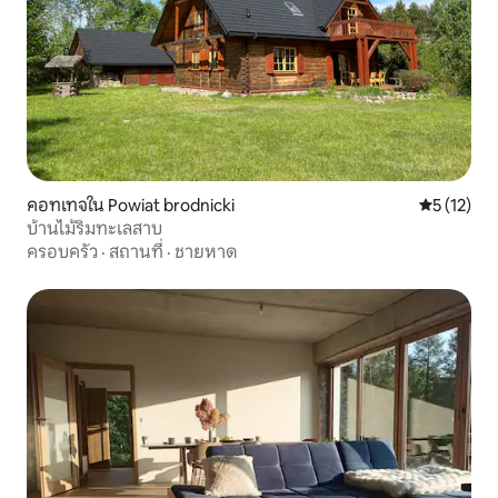
คอทเทจใน Powiat brodnicki
คะแนนเฉลี่ย
5 (12)
บ้านไม้ริมทะเลสาบ
ครอบครัว
·
สถานที่
·
ชายหาด