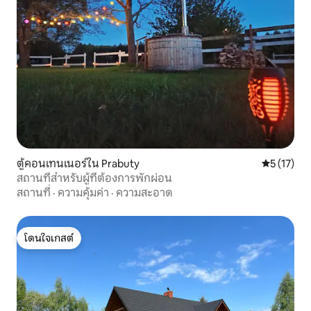
ตู้คอนเทนเนอร์ใน Prabuty
คะแนนเฉลี่ย
5 (17)
สถานที่สำหรับผู้ที่ต้องการพักผ่อน
สถานที่
·
ความคุ้มค่า
·
ความสะอาด
โดนใจเกสต์
โดนใจเกสต์