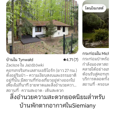
โดนใจเกสต์
โดนใจเกสต์
กระท่อมใน Michał
กระท่อมป่าพร้อมจาก
บ้านใน Tynwałd
คะแนนเฉลี่ย 4.71 จาก 5, 7 รีวิว
4.71 (7)
เงียบสงบ
กำลังมองหาสถานที
Zacisze ใน Jażdżówki
คลายได้อย่างแท้จริง
คอทเทจริมทะเลสาบเจซิโอรัก (ยาว 27 กม.)
ต้อนรับสู่คอทเทจอัน
ตั้งอยู่ริมป่า – ความเงียบสงบและธรรมชาติ
บริการตลอดทั้งปี ตั้ง
อยู่ที่นั่น มีสถานที่ท่องเที่ยวอยู่ห่างออกไป
สงบและงดงาม มอบค
สถานที่
·
ครอบครัว
เพียงไม่กี่นาที ชายหาดและสิ่งอำนวยความ
เต็มที่และมีสนามหญ
สะดวกในมาเคา (เดินทางโดยรถยนต์ 5
สถานที่
·
ความสะอาด
·
เดินสะดวก
ที่สุดห่างออกไปประมาณ
นาที) และยังอยู่ใกล้อีลาวา ซึ่งมีร้านอาหาร
สิ่งอำนวยความสะดวกยอดนิยมสำหรับ
พักสามารถใช้ห้องน
และตัวเลือกความบันเทิงมากมาย การ
เล่นได้ อย่างไรก็ตาม
บ้านพักตากอากาศในSiemiany
ตกแต่งภายในที่เรียบง่ายและได้รับการดูแล
ให้มีคนเข้าพักในคอ
อย่างดี: ห้องนอน 1 ห้องและห้องนั่งเล่น
สามารถนอนบนพื้น
พร้อมพื้นที่รับประทานอาหารและเตียงพับ