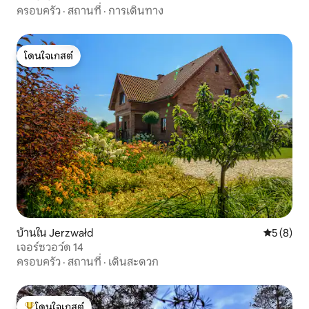
ครอบครัว
·
สถานที่
·
การเดินทาง
โดนใจเกสต์
โดนใจเกสต์
บ้านใน Jerzwałd
คะแนนเฉลี่
5 (8)
เจอร์ซวอว์ด 14
ครอบครัว
·
สถานที่
·
เดินสะดวก
โดนใจเกสต์