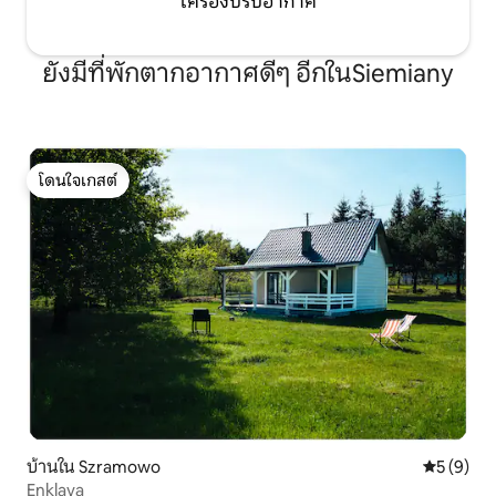
เครื่องปรับอากาศ
ยังมีที่พักตากอากาศดีๆ อีกในSiemiany
โดนใจเกสต์
โดนใจเกสต์
บ้านใน Szramowo
คะแนนเฉลี่
5 (9)
Enklava