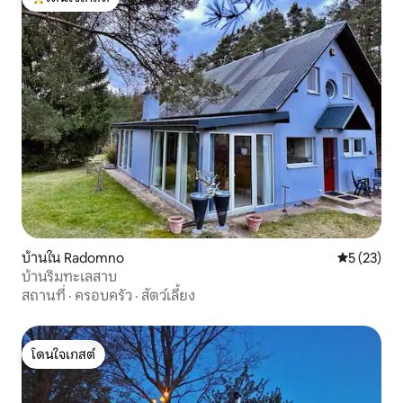
โดนใจเกสต์ที่สุด
บ้านใน Radomno
คะแนนเฉลี่ย
5 (23)
บ้านริมทะเลสาบ
สถานที่
·
ครอบครัว
·
สัตว์เลี้ยง
โดนใจเกสต์
โดนใจเกสต์