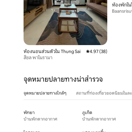
ห้องพักใน
Baansris
ห้องนอนส่วนตัวใน Thung Sai
คะแนนเฉลี่ย 4.97 จาก 5, 
4.97 (38)
สิชล พาโนรามา
จุดหมายปลายทางน่าสำรวจ
จุดหมายปลายทางใกล้ๆ
สถานที่ท่องเที่ยวยอดนิยมในล
พัทยา
ภูเก็ต
บ้านพักตากอากาศ
บ้านพักตากอากาศ