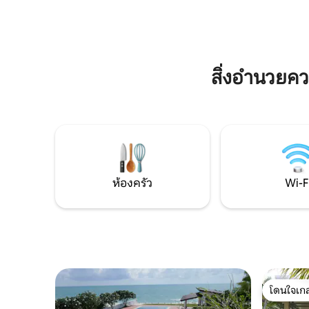
ไซส์ 1 ห้อง เตียงคู่ 1 ห้อง) 2 ห้องน้ำ แต่ละ
you’ll not
ห้องมีฝักบัว/อ่างอาบน้ำและสุขภัณฑ์ ห้อง
experienc
นั่งเล่นกว้างขวางพร้อมพื้นที่นั่งเล่น กาต้ม
lifestyle 
น้ำ เครื่องปิ้งขนมปัง และตู้เย็น
สิ่งอำนวยค
ห้องครัว
Wi-F
โดนใจเกส
โดนใจเกส