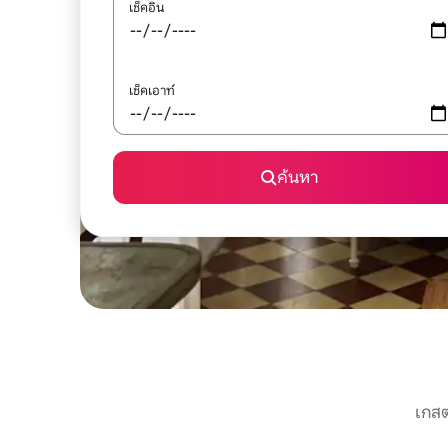
เช็คอิน
เช็คเอาท์
ค้นหา
เกสต