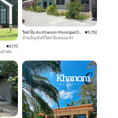
วิลล่าใน Ao Khanom Municipal Dis
คะแนนเฉลี่ย 5 จาก 5,
5 (15)
trict
บ้านธัญนันท์วิลล่าในขนอม #1
คะแนนเฉลี่ย 5 จาก 5, 11 รีวิว
5 (11)
เข้าพัก