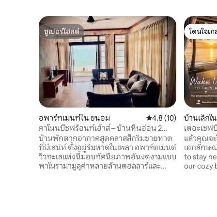
ซูเปอร์โฮสต์
โดนใจเกส
ซูเปอร์โฮสต์
โดนใจเกส
อพาร์ทเมนท์ใน ขนอม
คะแนนเฉลี่ย 4.8 จาก 5,
4.8 (10)
บ้านเล็กใ
คาโนนบีชฟร้อนท์เฮ้าส์ – บ้านหินอ่อน 2
เดอะเชฟบี
ห้องนอน
บ้านพักตากอากาศสุดคลาสสิกริมชายหาด
แล้วคุณจะไ
ที่มีเสน่ห์ ตั้งอยู่ริมหาดในเพลา อพาร์ตเมนต์
เอกลักษณ์--- If you’re looking 
วิวทะเลแห่งนี้มอบทัศนียภาพอันงดงามแบบ
to stay n
พาโนรามามูลค่าหลายล้านดอลลาร์และ
our cozy 
พระอาทิตย์ขึ้นอันงดงาม ห้องนั่งเล่นหัน
away from
หน้าออกสู่ทะเลพร้อมวิวท้องฟ้ากว้างไกล
Beat Café
ห้องนอนมีหน้าต่างที่สามารถมองเห็นวิว
only 5 minu
ทะเล น้ำทะเลใส หาดทรายขาว ตื่นเช้ามาฟัง
our restau
เสียงคลื่นเบาๆ 2 ห้องนอน (1 ห้องเตียงคิง
with the c