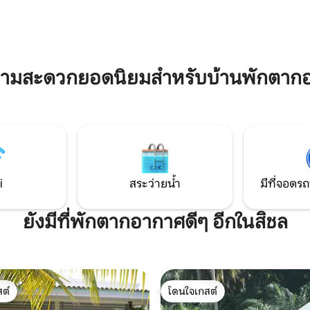
 only relax by the beach but also
บริการคืนละ 300 บาท เพลิดเพลินกับวิวสระ
e the warm and authentic
ว่ายน้ำและสวนเขียวชอุ่ม ในพื้นที่ย
of the local Thai community. 🌴✨
สนุกเกอร์/พูล, ห้องครัวกลางแจ
และเตาย่างบาร์บีคิว ห่างจากชา
5 นาทีโดยรถยนต์!
วามสะดวกยอดนิยมสำหรับบ้านพักตาก
i
สระว่ายน้ำ
มีที่จอดรถ
ยังมีที่พักตากอากาศดีๆ อีกในสิชล
ต์
โดนใจเกสต์
ต์
โดนใจเกสต์