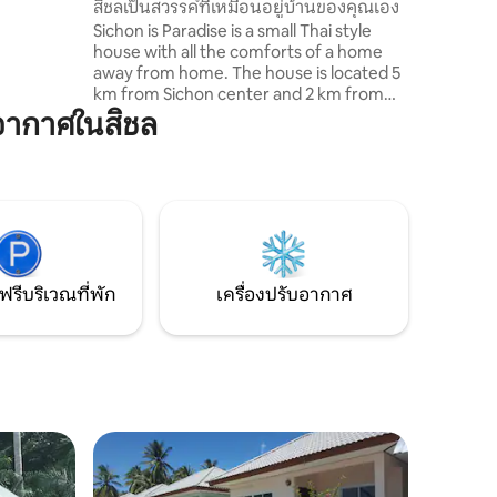
สิชลเป็นสวรรค์ที่เหมือนอยู่บ้านของคุณเอง
Sichon is Paradise is a small Thai style
ังมีโต๊ะ
house with all the comforts of a home
้งขนาดใหญ่
away from home. The house is located 5
ยหาดเพียง
km from Sichon center and 2 km from
the beach The house is located in a 100
อากาศในสิชล
year old coconut plantation where there
is a lot of peace and quiet, it feels a bit
like time has stood still. The house has a
small splash pool where you can sit and
let your thoughts wander. Around the
house there is a wall with lots of palm
trees so you have your private life in
peace.
ฟรีบริเวณที่พัก
เครื่องปรับอากาศ