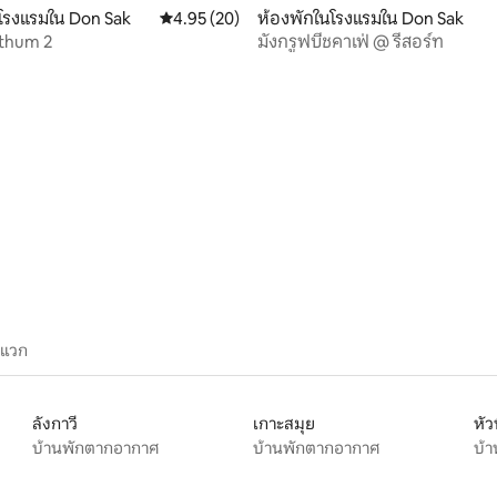
โรงแรมใน Don Sak
คะแนนเฉลี่ย 4.95 จาก 5, 20 รีวิว
4.95 (20)
ห้องพักในโรงแรมใน Don Sak
uthum 2
มังกรูฟบีชคาเฟ่ @ รีสอร์ท
38 รีวิว
ะแวก
ลังกาวี
เกาะสมุย
หัว
บ้านพักตากอากาศ
บ้านพักตากอากาศ
บ้