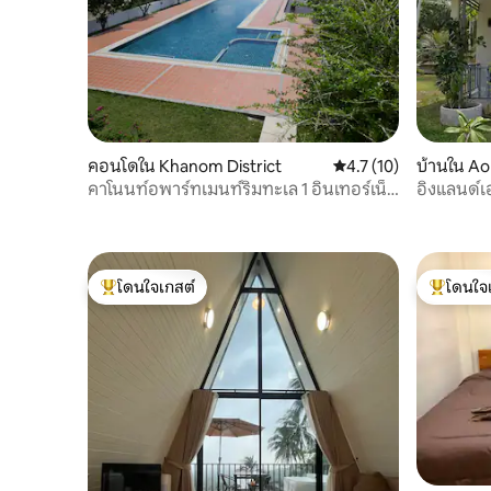
คอนโดใน Khanom District
คะแนนเฉลี่ย 4.7 จาก 5,
4.7 (10)
บ้านใน Ao
istrict
คาโนนท์อพาร์ทเมนท์ริมทะเล 1 อินเทอร์เน็ต
อิงแลนด์เฮ
100 Mbps
โดนใจเกสต์
โดนใจ
โดนใจเกสต์ที่สุด
โดนใจเกสต