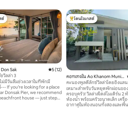
ต์
โดนใจเกสต์
ต์
โดนใจเกสต์ที่สุด
 10 รีวิว
น Don Sak
คะแนนเฉลี่ย 5 จาก 5, 12 รีวิว
5 (12)
ชวิลล่า 3
คอทเทจใน Ao Khanom Munici
ม่มีวันลืมช่วงเวลาในที่พักมี
pal District
คะนองพูลดีลักซ์วิลล่าโดยอิงแลนด
for a place
แอนด์พูล
เหมาะสำหรับวันหยุดพักผ่อนขอ
ear Donsak Pier, we recommend
ครอบครัว! วิลล่าสไตล์โมเดิร์น 2
beachfront house — just steps
ห้องน้ำ พร้อมครัวขนาดเล็ก เครื่
 the sea. It’s part of The Chef
อากาศในห้องนอนทั้งสองและพื้นที
, located at Nang Gam Beach,
วิลล่านี้สามารถรองรับผู้ใหญ่และเ
tes from Donsak Pier. Enjoy
ตั้งแต่ 2 – 6 คน ต้องแจ้งล่วงหน้
rant and bar service until 9 PM,
ต้องการเตียงเสริม ราคานี้รวมผู้
afé closing at midnight. Here,
และเด็ก 1-2 คน *** ผู้เข้าพักเพิ่มเ