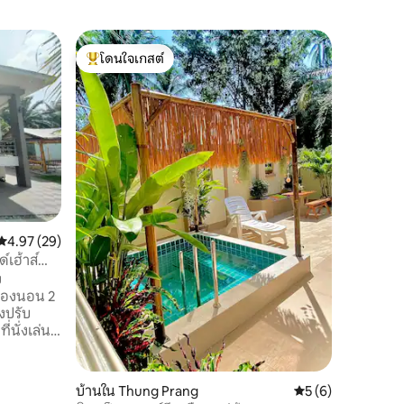
บ้านใน ข
โดนใจเกสต์
โดนใจเก
อำเภอโฮป
โดนใจเกสต์ที่สุด
โดนใจเก
วิลล่าตกแ
การพักผ่
สงบและอบ
เมตร ลงหาดได้เลย ไม่ต้องข้ามถนนใหญ่
เพิ่มความ
และชอบกา
การตั้งอย
ตลาด โรง
ต่างๆ ทำ
คะแนนเฉลี่ย 4.97 จาก 5, 29 รีวิว
4.97 (29)
สำหรับครอ
เล็กอยู่ระ
์เฮ้าส์
ง
 ห้องนอน 2
องปรับ
่นั่งเล่น
ด็กได้
าหาก
ใหญ่ 4 คน
บ้านใน Thung Prang
คะแนนเฉลี่ย 5 จาก 5
5 (6)
ติมคิดค่า