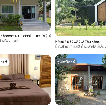
 10 รีวิว
 Khanom Municipal D
คะแนนเฉลี่ย 4.91 จาก 5, 11 รีวิว
4.91 (11)
้าส์วิลล่า #8
ห้องนอนส่วนตัวใน Tha Khuen
บ้านสวนชายเล2 ห้ามนำสัตย์เลี้ยง
เกสต์
ซูเปอร์โฮสต์
์ที่สุด
ซูเปอร์โฮสต์