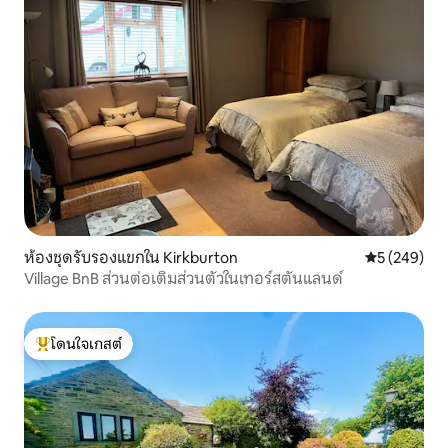
ห้องชุดรับรองแขกใน Kirkburton
คะแนนเฉลี่ย 
5 (249)
Village BnB ส่วนต่อเติมส่วนตัวในเทอร์สตันแลนด์
โดนใจเกสต์
โดนใจเกสต์ที่สุด