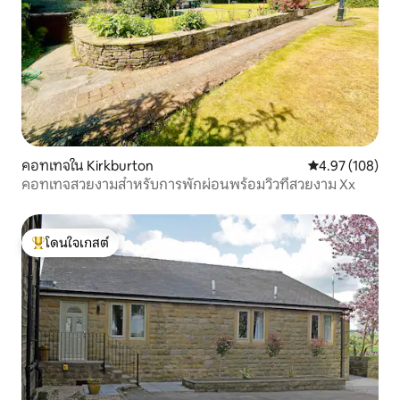
คอทเทจใน Kirkburton
คะแนนเฉลี่ย 4.9
4.97 (108)
คอทเทจสวยงามสำหรับการพักผ่อนพร้อมวิวที่สวยงาม Xx
โดนใจเกสต์
โดนใจเกสต์ที่สุด