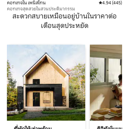
คอทเทจใน เพนิสโทน
คะแนนเฉลี่ย 4.9
4.94 (445)
คอทเทจสุดสวยในสวนประติมากรรม
สะดวกสบายเหมือนอยู่บ้านในราคาต่อ
เดือนสุดประหยัด