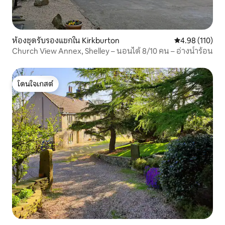
ห้องชุดรับรองแขกใน Kirkburton
คะแนนเฉลี่ย 4.9
4.98 (110)
Church View Annex, Shelley – นอนได้ 8/10 คน – อ่างน้ำร้อน
โดนใจเกสต์
โดนใจเกสต์