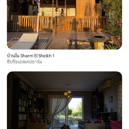
บ้านใน Sharm El Sheikh 1
ซีบรีซเอสเคปชาร์ม