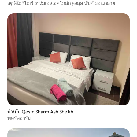
สตูดิโอวีไอพี ชาร์มเอลเชค โกล์ก สูงสุด นับก์ ผ่อนคลาย
บ้านใน Qesm Sharm Ash Sheikh
พอร์ตชาร์ม