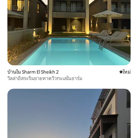
บ้านใน Sharm El Sheikh 2
ที่พักใหม่
ใหม่
วิลล่าอิสระริมชายหาดวิวทะเลในชาร์ม