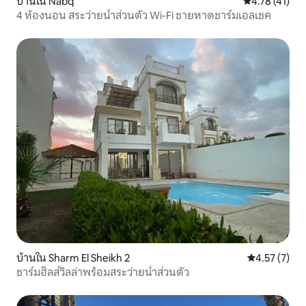
บ้านใน Nabq
คะแนนเฉลี่ย 4.
4.78 (41)
4 ห้องนอน สระว่ายน้ำส่วนตัว Wi-Fi ชายหาดชาร์มเอลเชค
บ้านใน Sharm El Sheikh 2
คะแนนเฉลี่ย 4
4.57 (7)
ชาร์มฮิลส์วิลล่าพร้อมสระว่ายน้ำส่วนตัว