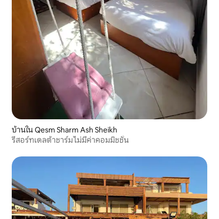
บ้านใน Qesm Sharm Ash Sheikh
รีสอร์ทเดลต้าชาร์ม ไม่มีค่าคอมมิชชั่น