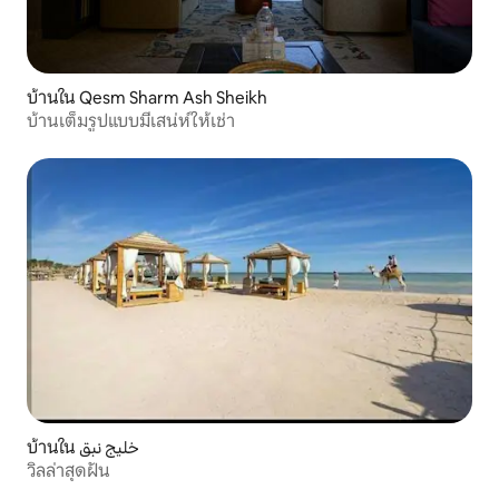
บ้านใน Qesm Sharm Ash Sheikh
บ้านเต็มรูปแบบมีเสน่ห์ให้เช่า
บ้านใน خليج نبق
วิลล่าสุดฝัน