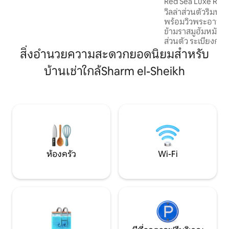
Red Sea Luxe Retre
สิ่งอำนวยความสะดวกที่ทันสมัย และทุกสิ่ง
วิลล่าส่วนตัวริมหน
ที่คุณต้องการเพื่อการเข้าพักที่ผ่อนคลาย
พร้อมวิวพระอาทิตย์
เหมาะสำหรับวันหยุดที่น่าจดจำในชาร์ม
ข้ามราสมูฮัมหมัด เ
เอลเชค เดินไม่กี่นาทีไปยังจุดดำน้ำและดำ
ส่วนตัว ระเบียงกว้
น้ำตื้น Ras Nasrani ที่ยอดเยี่ยม 🤿
ชายหาดโดยตรงสำห
สิ่งอำนวยความสะดวกยอดนิยมสำหรับ
น้ำตื้น วิลล่ามีห้อ
บ้านเช่าใกล้Sharm el-Sheikh
ในตัว (2 ห้องมีวิวท
ร้อน) เลานจ์ 2 ห้อง
ครัวที่มีอุปกรณ์ค
ครอบครัวหรือกลุ่มเ
กับเมืองเก่า นามาเ
สนามบิน (โปรดตรวจ
จำนวนผู้เข้าพักที่ถ
ห้องครัว
Wi-Fi