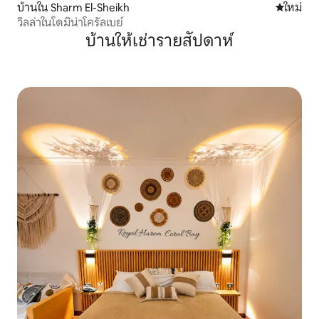
บ้านใน Sharm El-Sheikh
ที่พักใหม่
ใหม่
วิลล่าในโดมิน่าโครัลเบย์
บ้านให้เช่ารายสัปดาห์