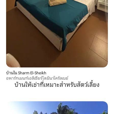
บ้านใน Sharm El-Sheikh
อพาร์ทเมนท์เอลิเซียร์โดมินาโครัลเบย์
บ้านให้เช่าที่เหมาะสำหรับสัตว์เลี้ยง