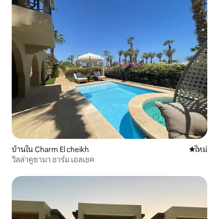
บ้านใน Charm El cheikh
ที่พักใหม่
ใหม่
วิลล่าคูซามา ชาร์ม เอลเชค