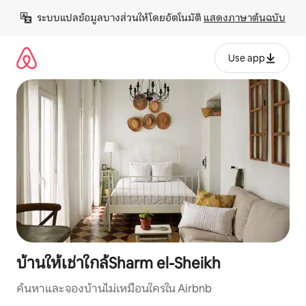
ข้าม
ระบบแปลข้อมูลบางส่วนให้โดยอัตโนมัติ 
แสดงภาษาต้นฉบับ
ไป
ยัง
เนื้อหา
Use app
บ้านให้เช่าใกล้Sharm el-Sheikh
ค้นหาและจองบ้านไม่เหมือนใครใน Airbnb