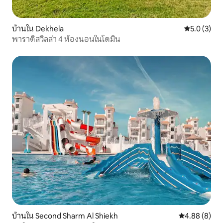
บ้านใน Dekhela
คะแนนเฉลี่ย 
5.0 (3)
พาราดิสวิลล่า 4 ห้องนอนในโดมิน
บ้านใน Second Sharm Al Shiekh
คะแนนเฉลี่ย 4
4.88 (8)