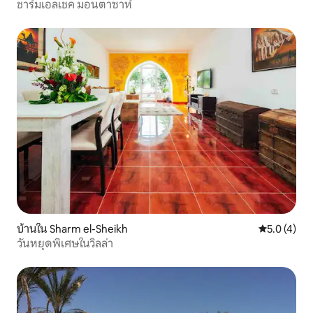
ชาร์มเอลเชค มอนตาซาห์
บ้านใน Sharm el-Sheikh
คะแนนเฉลี่ย 
5.0 (4)
วันหยุดพิเศษในวิลล่า