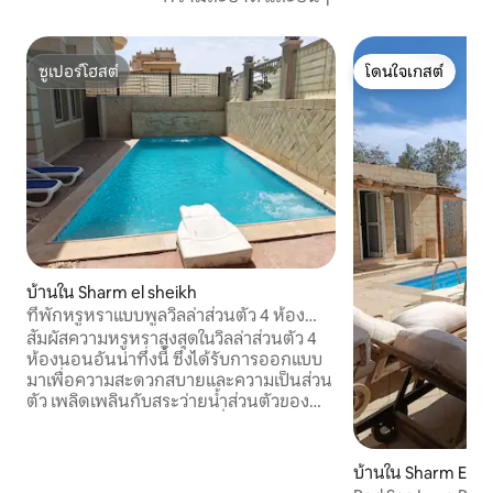
ซูเปอร์โฮสต์
โดนใจเกสต์
ซูเปอร์โฮสต์
โดนใจเกสต์
บ้านใน Sharm el sheikh
ที่พักหรูหราแบบพูลวิลล่าส่วนตัว 4 ห้อง
นอน
สัมผัสความหรูหราสูงสุดในวิลล่าส่วนตัว 4
ห้องนอนอันน่าทึ่งนี้ ซึ่งได้รับการออกแบบ
มาเพื่อความสะดวกสบายและความเป็นส่วน
ตัว เพลิดเพลินกับสระว่ายน้ำส่วนตัวของ
คุณเอง การตกแต่งภายในที่มีสไตล์ และ
พื้นที่นั่งเล่นกว้างขวางที่เหมาะสำหรับ
ครอบครัวหรือกลุ่มเพื่อน วิลล่ามีบรรยากาศ
บ้านใน Sharm El Sh
ที่เงียบสงบพร้อมการตกแต่งระดับไฮเอนด์