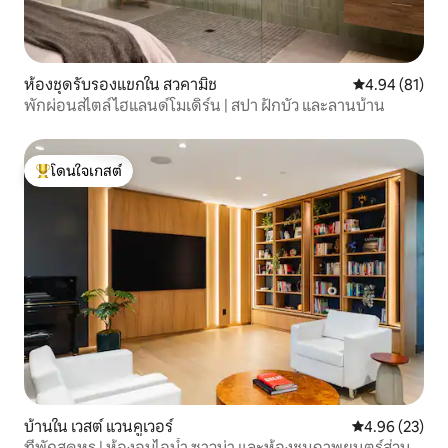
ห้องชุดรับรองแขกใน สวคามิช
คะแนนเฉลี่ย 4.
4.94 (81)
พักผ่อนสไตล์ไฮแลนด์โมเดิร์น | สปา ฝักบัว และลานบ้าน
โดนใจเกสต์
โดนใจเกสต์ที่สุด
บ้านใน เวสต์ แวนคูเวอร์
คะแนนเฉลี่ย 4.
4.96 (23)
ที่พักสุดหรู | ห้องอบไอน้ำ ซาวน่า และห้องชมภาพยนตร์ส่วน