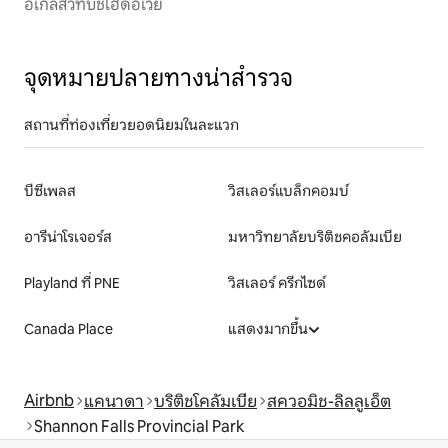
อีเกิลสวีทบีชไฮด์อเวย์
จุดหมายปลายทางน่าสำรวจ
สถานที่ท่องเที่ยวยอดนิยมในละแวก
บีซีเพลส
วิสเลอร์แบล็กคอมบ์
อารีน่าโรเจอร์ส
มหาวิทยาลัยบริติชคอลัมเบีย
Playland ที่ PNE
วิสเลอร์ ครีกไซด์
Canada Place
แสดงมากขึ้น
Airbnb
แคนาดา
บริติชโคลัมเบีย
สควอมิช-ลิลลูเอ็ต
Shannon Falls Provincial Park