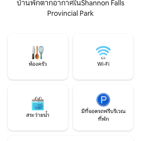
บ้านพักตากอากาศในShannon Falls
ท่าเรือเฟอร์รี่ ผ่อนคลายบนลานระเบียงส่วน
ตกลงมาอย่างน่าอัศจรรย์ ตกปล
ตัวของคุณหลังจากไปเที่ยวทะเลสาบ/
สกีที่วิสต์เลอร์ ห้อ
Provincial Park
ชายหาด หรือช้อปปิ้งในอ่าว ทีวีไวไฟพร้อม
เครื่องเทศสด กระเ
ฟิร์สติค เตียงควีนไซส์ โปรดทราบว่าเราอยู่
นเคิลส์คมๆ เตาแก๊ส 
ห่างจากเรือข้ามฟาก 45 นาทีโดยการเดิน
เครื่องปั้นดินเผาใน
ขึ้นเนิน เราแนะนำให้คุณนำยานพาหนะมา
สบายเป็นพิเศษผ้าปู
ด้วย ไม่เหมาะสำหรับเด็ก BL#00000770
เส้นด้าย มี “ประสบ
คำขอ
ห้องครัว
Wi-Fi
มีที่จอดรถฟรีบริเวณ
สระว่ายน้ำ
ที่พัก