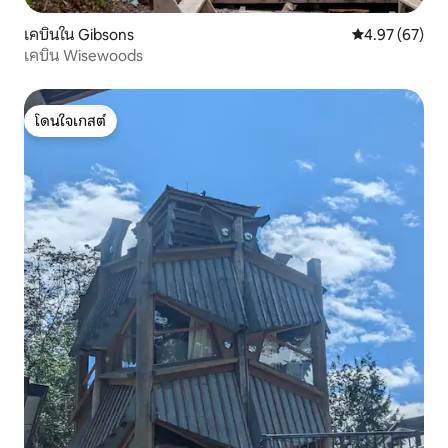
เคบินใน Gibsons
คะแนนเฉลี่ย 4.
4.97 (67)
เคบิน Wisewoods
โดนใจเกสต์
โดนใจเกสต์