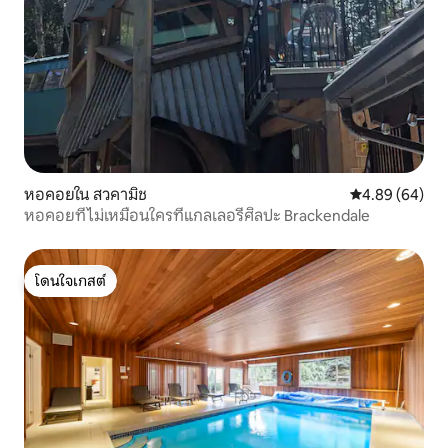
หอคอยใน สวคามิช
คะแนนเฉลี่ย 4.8
4.89 (64)
หอคอยที่ไม่เหมือนใครที่แกลเลอรีศิลปะ Brackendale
โดนใจเกสต์
โดนใจเกสต์