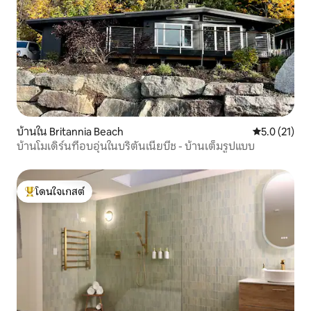
บ้านใน Britannia Beach
คะแนนเฉลี่ย 5
5.0 (21)
บ้านโมเดิร์นที่อบอุ่นในบริตันเนียบีช - บ้านเต็มรูปแบบ
โดนใจเกสต์
โดนใจเกสต์ที่สุด