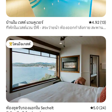
บ้านใน เวสต์ แวนคูเวอร์
คะแนนเฉลี่ย 4.
4.92 (13)
ที่พักในเวสต์แวน บีพี - สระว่ายน้ำ ห้องออกกำลังกาย สะพาน
แขวน!
โดนใจเกสต์
โดนใจเกสต์ที่สุด
ห้องชุดรับรองแขกใน Sechelt
คะแนนเฉลี่ย 5
5.0 (24)