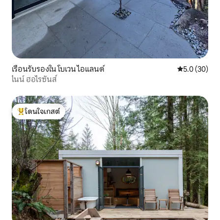
เรือนรับรองใน โบเวน ไอแลนด์
คะแนนเฉลี่ย 5
5.0 (30)
ไนน์ ฮอไรซันส์
โดนใจเกสต์
โดนใจเกสต์ที่สุด