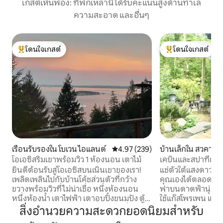
เกสต์เห็นพ้อง: ที่พักเหล่านี้ได้รับคะแนนสูงด้านทำเล
ความสะอาด และอื่นๆ
โดนใจเกสต์
โดนใจเกสต์
โดนใจเกสต์ที่สุด
โดนใจเกสต์ที่สุด
เรือนรับรองใน โบเวน ไอแลนด์
คะแนนเฉลี่ย 4.97 จาก 5, 239 รีวิว
4.97 (239)
บ้านเล็กใน สวคามิช
โอเอซิสริมเขาพร้อมวิว 1 ห้องนอน เตาไม้
เคบินและสปาที่เงีย
น่าลับ
ยินดีต้อนรับสู่โอเอซิสบนเนินเขาของเรา!
แช่ตัวใต้แสงดาวใน
เพลิดเพลินไปกับบ้านโค้ชส่วนตัวที่กว้าง
คุณเองได้ตลอดทั้ง
ขวางพร้อมวิวที่ไม่น่าเชื่อ หนึ่งห้องนอน
ฟาบนดาดฟ้านุ่มสบ
หนึ่งห้องน้ำ เตาไฟฟ้า เตาอบปิ้งขนมปัง ตู้
ใช้แก๊สโพรเพน แสง
เย็น เตียงโซฟาแบบดึงออกได้ ห้องนั่งเล่น
ตามเส้นทางริมแม่น้
สิ่งอำนวยความสะดวกยอดนิยมสำหรับ
เตาเผาไม้เล็กๆ น่ารัก ขับรถ 5 นาทีถึงอ่าว/
เห็นใครเลย โดยเฉพาะอย่างยิ่งเมื่อหิมะ