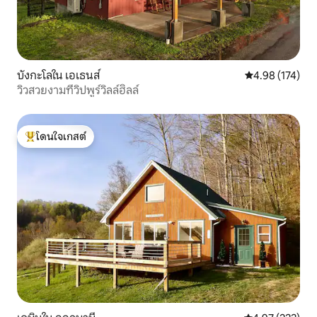
บังกะโลใน เอเธนส์
คะแนนเฉลี่ย 4.9
4.98 (174)
วิวสวยงามที่วิปพูร์วิลล์ฮิลล์
โดนใจเกสต์
โดนใจเกสต์ที่สุด