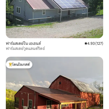
ฟาร์มสเตย์ใน เอเธนส์
คะแนนเฉลี่ย 4.9
4.93 (127)
ฟาร์มสเตย์วูดแลนด์ริดจ์
โดนใจเกสต์
โดนใจเกสต์ที่สุด