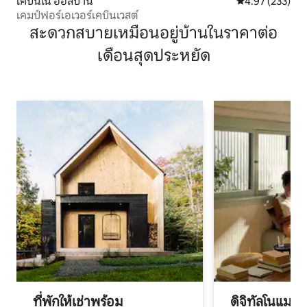
เคบินใน ออลบานี
คะแนนเฉลี่ย 4.9
4.97 (233)
เคมป์ฟอร์เอเวอร์เคบินเวสต์
สะดวกสบายเหมือนอยู่บ้านในราคาต่อ
เดือนสุดประหยัด
ที่พักให้เช่าพร้อม
ดิจิทัลโนแมด