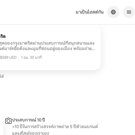
มาเป็นโฮสต์กัน
ริด
ี่สุดของกรุงมาดริดผ่านประสบการณ์ที่สนุกสนานและ
ด์มาร์คชื่อดังและมุมที่ซ่อนอยู่ของเมือง พร้อมถ่าย
วิตชีวาระหว่างทาง เป็นเวลา 1 ชั่วโมง 30 นาที ปรับ
ำ $589 USD
·
1 ชม. 30 นาที
อบของคุณได้: หากมีจุดใดในใจกลางเมืองที่คุณ
ำ $589 USD
นั้นไว้ด้วย ในฐานะคนท้องถิ่น เรารู้จักถนนที่ดีที่สุด
มือนใคร เพื่อให้คุณได้ความทรงจำที่น่าจดจำจาก
ได้
ประสบการณ์ 10 ปี
+10 ปีในการสร้างสรรค์ภาพถ่าย 5 ปีด้วยแบรนด์
และสไตล์ของเราเอง