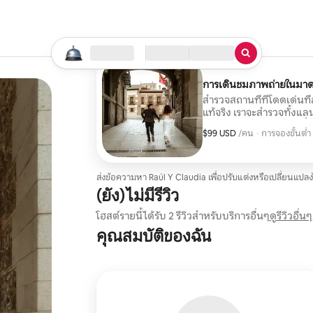
เริ่มค้นหา
สถานที่
เช็คอิน / เช็คเอาท์
ประเภทบริการ
การเดินชมภาพถ่ายในมาด
สำรวจสถานที่ที่โดดเด่นท
แท้จริง เราจะสำรวจทั้งแลน
ภาพธรรมชาติและภาพที่มีชี
$99 USD
$99 USD ต่อคน
,
/คน
·
การจองขั้นต่
เส้นทางให้เหมาะกับความช
การจองขั้นต่
ต้องการถ่ายรูป เราจะรวมจุด
มุมลับ และมุมมองที่ไม่เห
มาดริดกลับบ้านไป
ส่งข้อความหา Raúl Y Claudia เพื่อปรับแต่งหรือเปลี่ยนแปลง
(ยัง) ไม่มีรีวิว
โฮสต์รายนี้ได้รับ 2 รีวิวสำหรับบริการอื่นๆ
ดูรีวิวอื่นๆ
คุณสมบัติของฉัน