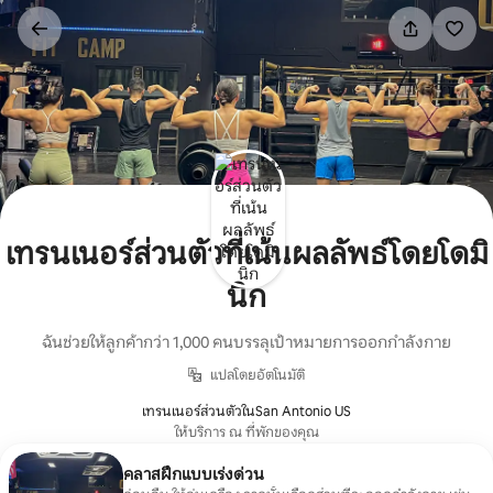
ข้าม
ไป
ยัง
เนื้อหา
เทรนเนอร์ส่วนตัวที่เน้นผลลัพธ์โดยโดมิ
นิก
ฉันช่วยให้ลูกค้ากว่า 1,000 คนบรรลุเป้าหมายการออกกำลังกาย
แปลโดยอัตโนมัติ
เทรนเนอร์ส่วนตัวในSan Antonio US
ให้บริการ ณ ที่พักของคุณ
คลาสฝึกแบบเร่งด่วน