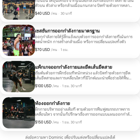
ก่อนอื่น ให้อุ่นเครื่อง จากนั้นเลือกส่วนที่จะออกกำลังกาย เช่น
ตัวบน ตัวล่าง หรือกล้ามเนื้อแกนกลาง ปิดท้ายด้วยการคลาย
เครียด
$40 USD
$40 USD ต่อคน
,
/คน
·
30 นาที
เซสชั่นการออกกำลังกายมาตรฐาน
ออกกำลังกายให้รู้สึกแข็งแรงด้วยการออกกำลังกายที่เน้นการ
ลดน้ำหนัก การสร้างกล้ามเนื้อ หรือการเปลี่ยนแปลงทั้งตัว
$70 USD
$70 USD ต่อคน
,
/คน
·
1 ชม.
แพ็กเกจออกกำลังกายและยืดเส้นยืดสาย
เริ่มต้นด้วยการฝึกซ้อมที่หนักหน่วง แล้วปิดท้ายด้วยการยืด
เส้นยืดสายและการเคลื่อนไหวที่มีไกด์แนะนำเพื่อช่วยให้ฟื้นตัว
ได้ดี
$100 USD
$100 USD ต่อคน
,
/คน
·
1 ชม. 30 นาที
ห้องออกกำลังกาย
ฝึกกายบริหารอย่างเต็มที่ ตามด้วยการฟื้นฟูสมรรถภาพการ
เคลื่อนไหว จากนั้นก็ปรึกษาเรื่องการออกแบบแผนออกกำลัง
กาย 4 สัปดาห์และคำแนะนำด้านโภชนาการ
$150 USD
$150 USD ต่อคน
,
/คน
·
1 ชม. 30 นาที
ส่งข้อความหา Dominic เพื่อปรับแต่งหรือเปลี่ยนแปลงได้