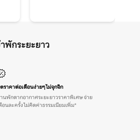
้าพักระยะยาว
ิดราคาต่อเดือนง่ายๆ ไม่จุกจิก
้านพักตากอากาศระยะยาวราคาพิเศษ จ่าย
ดือนละครั้ง ไม่คิดค่าธรรมเนียมเพิ่ม*