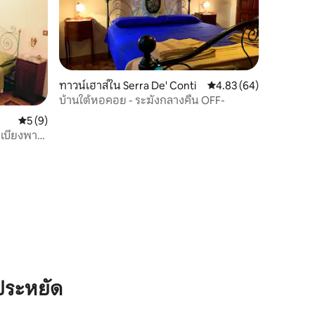
ทาวน์เฮาส์ใน Serra De' Conti
คะแนนเฉลี่ย 4.83 จาก 5,
4.83 (64)
บ้านใต้หอคอย - ระฆังกลางคืน OFF-
คะแนนเฉลี่ย 5 จาก 5, 9 รีวิว
5 (9)
เบียงพา
ประหยัด