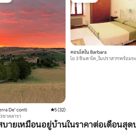
์ที่สุด
โดนใจเกสต์
คอนโดใน Barbara
ไอ 3 ซินดาโค_ในปราสาทพร้อมระ
29 รีวิว
โนรามา
erra De' conti
คะแนนเฉลี่ย 5 จาก 5, 32 รีวิว
5 (32)
โรซาคลารา
บายเหมือนอยู่บ้านในราคาต่อเดือนสุด