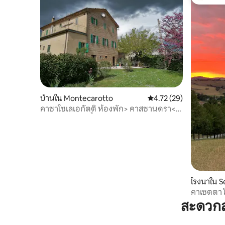
โดนใจเกสต
บ้านใน Montecarotto
คะแนนเฉลี่ย 4.72 จาก 5, 
4.72 (29)
คาซาโซเลเอกัตติ ห้องพัก> คาสซานดรา<
พร้อมอ่างอาบน้ำฝักบัว
โรงนาใน S
คาเซตตา 
สะดวกส